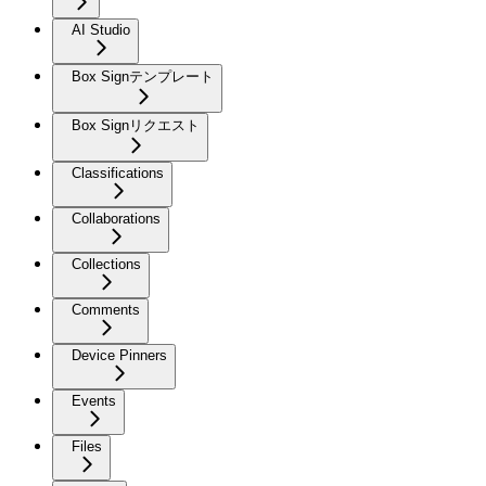
AI Studio
Box Signテンプレート
Box Signリクエスト
Classifications
Collaborations
Collections
Comments
Device Pinners
Events
Files