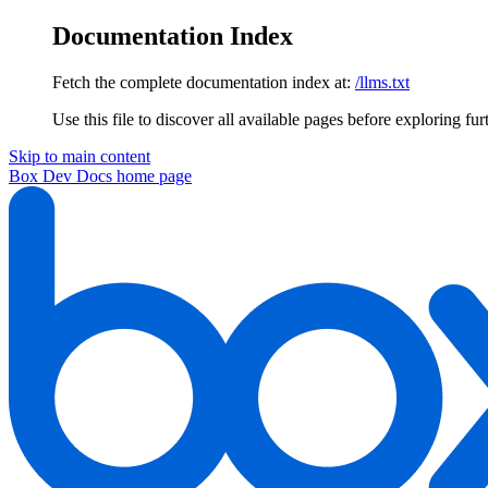
Documentation Index
Fetch the complete documentation index at:
/llms.txt
Use this file to discover all available pages before exploring fur
Skip to main content
Box Dev Docs
home page