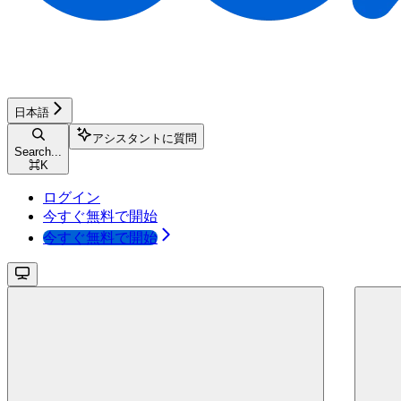
日本語
アシスタントに質問
Search...
⌘
K
ログイン
今すぐ無料で開始
今すぐ無料で開始