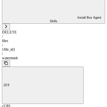
Install Box Agent
Skills
DELETE
/
files
/
{file_id}
/
watermark
試す
cURL