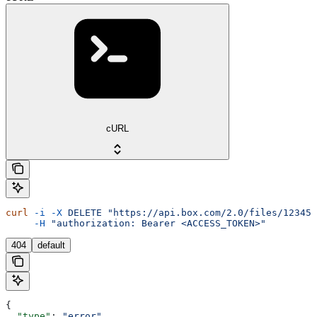
cURL
curl
 -i
 -X
 DELETE
 "https://api.box.com/2.0/files/12345/
     -H
 "authorization: Bearer <ACCESS_TOKEN>"
404
default
{
  "type"
: 
"error"
,