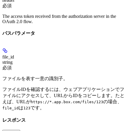
header
必須
The access token received from the authorization server in the
OAuth 2.0 flow.
パスパラメータ
file_id
string
必須
ファイルを表す一意の識別子。
ファイルIDを確認するには、ウェブアプリケーションでフ
ァイルにアクセスして、URLからIDをコピーします。たと
えば、URLが
の場合、
https://*.app.box.com/files/123
は
です。
file_id
123
レスポンス