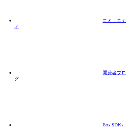
コミュニテ
ィ
開発者ブロ
グ
Box SDKs