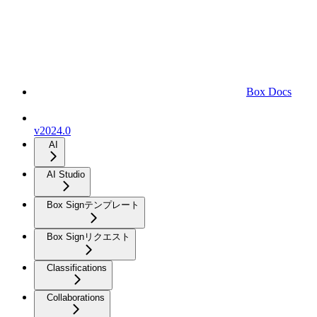
Box Docs
v2024.0
AI
AI Studio
Box Signテンプレート
Box Signリクエスト
Classifications
Collaborations