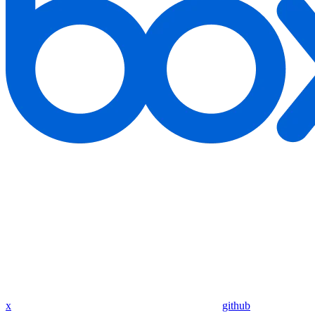
x
github