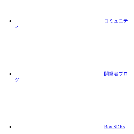
コミュニテ
ィ
開発者ブロ
グ
Box SDKs