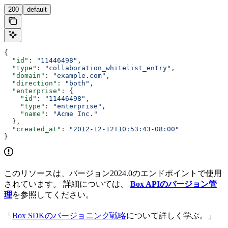
200
default
{
  "id"
: 
"11446498"
,
  "type"
: 
"collaboration_whitelist_entry"
,
  "domain"
: 
"example.com"
,
  "direction"
: 
"both"
,
  "enterprise"
: {
    "id"
: 
"11446498"
,
    "type"
: 
"enterprise"
,
    "name"
: 
"Acme Inc."
  },
  "created_at"
: 
"2012-12-12T10:53:43-08:00"
}
このリソースは、バージョン2024.0のエンドポイントで使用
されています。 詳細については、
Box APIのバージョン管
理
を参照してください。
「
Box SDKのバージョニング戦略
について詳しく学ぶ。」