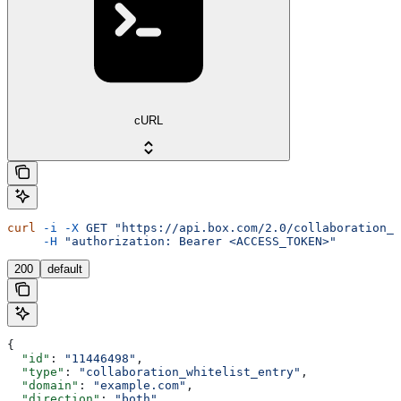
cURL
curl
 -i
 -X
 GET
 "https://api.box.com/2.0/collaboration_w
     -H
 "authorization: Bearer <ACCESS_TOKEN>"
200
default
{
  "id"
: 
"11446498"
,
  "type"
: 
"collaboration_whitelist_entry"
,
  "domain"
: 
"example.com"
,
  "direction"
: 
"both"
,