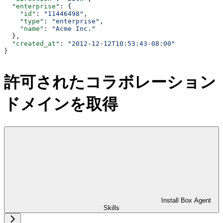
  "enterprise"
: {
    "id"
: 
"11446498"
,
    "type"
: 
"enterprise"
,
    "name"
: 
"Acme Inc."
  },
  "created_at"
: 
"2012-12-12T10:53:43-08:00"
}
許可されたコラボレーション
ドメインを取得
Install Box Agent
Skills