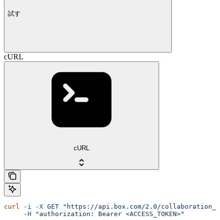
試す
cURL
cURL
curl
 -i
 -X
 GET
 "https://api.box.com/2.0/collaboration_w
     -H
 "authorization: Bearer <ACCESS_TOKEN>"