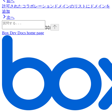
前へ
許可されたコラボレーションドメインのリストにドメインを
追加
次へ
⌘
I
Box Dev Docs
home page