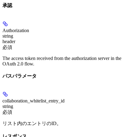
承認
Authorization
string
header
必須
The access token received from the authorization server in the
OAuth 2.0 flow.
パスパラメータ
collaboration_whitelist_entry_id
string
必須
リスト内のエントリのID。
レスポンス