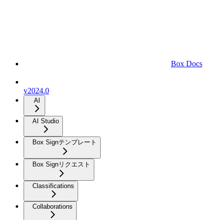
Box Docs
v2024.0
AI
AI Studio
Box Signテンプレート
Box Signリクエスト
Classifications
Collaborations