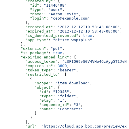
          "created_by"
: {
            "id"
: 
"11446498"
,
            "type"
: 
"user"
,
            "name"
: 
"Aaron Levie"
,
            "login"
: 
"ceo@example.com"
          },
          "created_at"
: 
"2012-12-12T10:53:43-08:00"
,
          "expired_at"
: 
"2012-12-12T10:53:43-08:00"
,
          "is_download_prevented"
: 
true
,
          "app_type"
: 
"office_wopiplus"
        },
        "extension"
: 
"pdf"
,
        "is_package"
: 
true
,
        "expiring_embed_link"
: {
          "access_token"
: 
"c3FIOG9vSGV4VHo4QzAyg5T1JvNn
          "expires_in"
: 
3600
,
          "token_type"
: 
"bearer"
,
          "restricted_to"
: [
            {
              "scope"
: 
"item_download"
,
              "object"
: {
                "id"
: 
"12345"
,
                "type"
: 
"folder"
,
                "etag"
: 
"1"
,
                "sequence_id"
: 
"3"
,
                "name"
: 
"Contracts"
              }
            }
          ],
          "url"
: 
"https://cloud.app.box.com/preview/exp