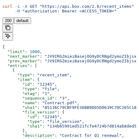
curl
 -i
 -X
 GET
 "https://api.box.com/2.0/recent_items"
 \
     -H
 "authorization: Bearer <ACCESS_TOKEN>"
200
default
{
  "limit"
: 
1000
,
  "next_marker"
: 
"JV9IRGZmieiBasejOG9yDCRNgd2ymoZIbjsxb
  "prev_marker"
: 
"JV9IRGZmieiBasejOG9yDCRNgd2ymoZIbjsxb
  "entries"
: [
    {
      "type"
: 
"recent_item"
,
      "item"
: {
        "id"
: 
"12345"
,
        "type"
: 
"file"
,
        "etag"
: 
"1"
,
        "sequence_id"
: 
"3"
,
        "name"
: 
"Contract.pdf"
,
        "sha1"
: 
"85136C79CBF9FE36BB9D05D0639C70C265C18D
        "file_version"
: {
          "id"
: 
"12345"
,
          "type"
: 
"file_version"
,
          "sha1"
: 
"134b65991ed521fcfe4724b7d814ab8ded51
        },
        "description"
: 
"Contract for Q1 renewal"
,