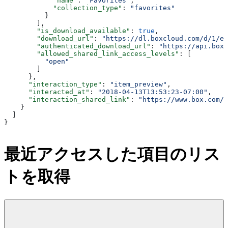
            "name"
: 
"Favorites"
,
            "collection_type"
: 
"favorites"
          }
        ],
        "is_download_available"
: 
true
,
        "download_url"
: 
"https://dl.boxcloud.com/d/1/ex
        "authenticated_download_url"
: 
"https://api.box.
        "allowed_shared_link_access_levels"
: [
          "open"
        ]
      },
      "interaction_type"
: 
"item_preview"
,
      "interacted_at"
: 
"2018-04-13T13:53:23-07:00"
,
      "interaction_shared_link"
: 
"https://www.box.com/s
    }
  ]
}
最近アクセスした項目のリス
トを取得