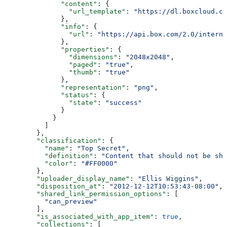
              "content"
: {
                "url_template"
: 
"https://dl.boxcloud.co
              },
              "info"
: {
                "url"
: 
"https://api.box.com/2.0/interna
              },
              "properties"
: {
                "dimensions"
: 
"2048x2048"
,
                "paged"
: 
"true"
,
                "thumb"
: 
"true"
              },
              "representation"
: 
"png"
,
              "status"
: {
                "state"
: 
"success"
              }
            }
          ]
        },
        "classification"
: {
          "name"
: 
"Top Secret"
,
          "definition"
: 
"Content that should not be sha
          "color"
: 
"#FF0000"
        },
        "uploader_display_name"
: 
"Ellis Wiggins"
,
        "disposition_at"
: 
"2012-12-12T10:53:43-08:00"
,
        "shared_link_permission_options"
: [
          "can_preview"
        ],
        "is_associated_with_app_item"
: 
true
,
        "collections"
: [