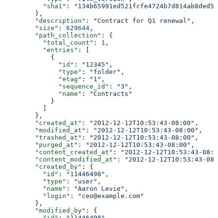
          "sha1"
: 
"134b65991ed521fcfe4724b7d814ab8ded51
        },
        "description"
: 
"Contract for Q1 renewal"
,
        "size"
: 
629644
,
        "path_collection"
: {
          "total_count"
: 
1
,
          "entries"
: [
            {
              "id"
: 
"12345"
,
              "type"
: 
"folder"
,
              "etag"
: 
"1"
,
              "sequence_id"
: 
"3"
,
              "name"
: 
"Contracts"
            }
          ]
        },
        "created_at"
: 
"2012-12-12T10:53:43-08:00"
,
        "modified_at"
: 
"2012-12-12T10:53:43-08:00"
,
        "trashed_at"
: 
"2012-12-12T10:53:43-08:00"
,
        "purged_at"
: 
"2012-12-12T10:53:43-08:00"
,
        "content_created_at"
: 
"2012-12-12T10:53:43-08:0
        "content_modified_at"
: 
"2012-12-12T10:53:43-08:
        "created_by"
: {
          "id"
: 
"11446498"
,
          "type"
: 
"user"
,
          "name"
: 
"Aaron Levie"
,
          "login"
: 
"ceo@example.com"
        },
        "modified_by"
: {
          "id"
: 
"11446498"
,