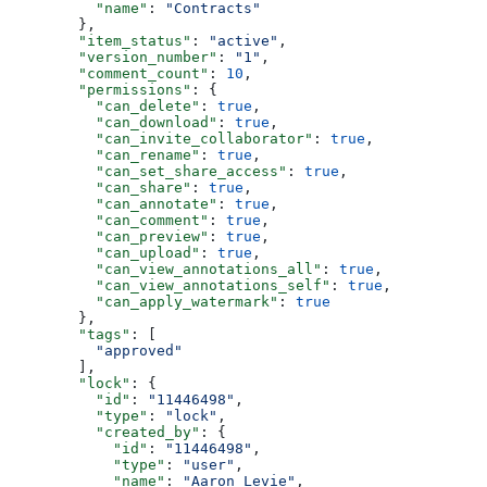
          "name"
: 
"Contracts"
        },
        "item_status"
: 
"active"
,
        "version_number"
: 
"1"
,
        "comment_count"
: 
10
,
        "permissions"
: {
          "can_delete"
: 
true
,
          "can_download"
: 
true
,
          "can_invite_collaborator"
: 
true
,
          "can_rename"
: 
true
,
          "can_set_share_access"
: 
true
,
          "can_share"
: 
true
,
          "can_annotate"
: 
true
,
          "can_comment"
: 
true
,
          "can_preview"
: 
true
,
          "can_upload"
: 
true
,
          "can_view_annotations_all"
: 
true
,
          "can_view_annotations_self"
: 
true
,
          "can_apply_watermark"
: 
true
        },
        "tags"
: [
          "approved"
        ],
        "lock"
: {
          "id"
: 
"11446498"
,
          "type"
: 
"lock"
,
          "created_by"
: {
            "id"
: 
"11446498"
,
            "type"
: 
"user"
,
            "name"
: 
"Aaron Levie"
,