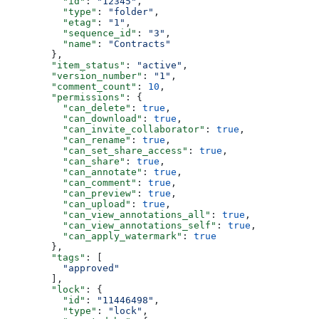
          "id"
: 
"12345"
,
          "type"
: 
"folder"
,
          "etag"
: 
"1"
,
          "sequence_id"
: 
"3"
,
          "name"
: 
"Contracts"
        },
        "item_status"
: 
"active"
,
        "version_number"
: 
"1"
,
        "comment_count"
: 
10
,
        "permissions"
: {
          "can_delete"
: 
true
,
          "can_download"
: 
true
,
          "can_invite_collaborator"
: 
true
,
          "can_rename"
: 
true
,
          "can_set_share_access"
: 
true
,
          "can_share"
: 
true
,
          "can_annotate"
: 
true
,
          "can_comment"
: 
true
,
          "can_preview"
: 
true
,
          "can_upload"
: 
true
,
          "can_view_annotations_all"
: 
true
,
          "can_view_annotations_self"
: 
true
,
          "can_apply_watermark"
: 
true
        },
        "tags"
: [
          "approved"
        ],
        "lock"
: {
          "id"
: 
"11446498"
,
          "type"
: 
"lock"
,