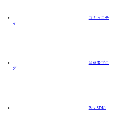
コミュニテ
ィ
開発者ブロ
グ
Box SDKs