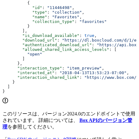
          {
            "id"
: 
"11446498"
,
            "type"
: 
"collection"
,
            "name"
: 
"Favorites"
,
            "collection_type"
: 
"favorites"
          }
        ],
        "is_download_available"
: 
true
,
        "download_url"
: 
"https://dl.boxcloud.com/d/1/ex
        "authenticated_download_url"
: 
"https://api.box.
        "allowed_shared_link_access_levels"
: [
          "open"
        ]
      },
      "interaction_type"
: 
"item_preview"
,
      "interacted_at"
: 
"2018-04-13T13:53:23-07:00"
,
      "interaction_shared_link"
: 
"https://www.box.com/s
    }
  ]
}
このリソースは、バージョン2024.0のエンドポイントで使用
されています。 詳細については、
Box APIのバージョン管
理
を参照してください。