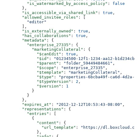
          "is_watermarked_by_access_policy"
: 
false
        },
        "is_accessible_via_shared_link"
: 
true
,
        "allowed_invitee_roles"
: [
          "editor"
        ],
        "is_externally_owned"
: 
true
,
        "has_collaborations"
: 
true
,
        "metadata"
: {
          "enterprise_27335"
: {
            "marketingCollateral"
: {
              "$canEdit"
: 
true
,
              "$id"
: 
"01234500-12f1-1234-aa12-b1d234cb5
              "$parent"
: 
"folder_59449484661"
,
              "$scope"
: 
"enterprise_27335"
,
              "$template"
: 
"marketingCollateral"
,
              "$type"
: 
"properties-6bcba49f-ca6d-4d2a-
              "$typeVersion"
: 
2
,
              "$version"
: 
1
            }
          }
        },
        "expires_at"
: 
"2012-12-12T10:53:43-08:00"
,
        "representations"
: {
          "entries"
: [
            {
              "content"
: {
                "url_template"
: 
"https://dl.boxcloud.co
              },
              "info"
: {