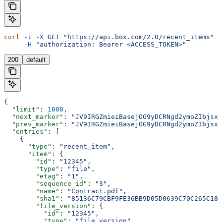
curl
 -i
 -X
 GET
 "https://api.box.com/2.0/recent_items"
 \
     -H
 "authorization: Bearer <ACCESS_TOKEN>"
200
default
{
  "limit"
: 
1000
,
  "next_marker"
: 
"JV9IRGZmieiBasejOG9yDCRNgd2ymoZIbjsxb
  "prev_marker"
: 
"JV9IRGZmieiBasejOG9yDCRNgd2ymoZIbjsxb
  "entries"
: [
    {
      "type"
: 
"recent_item"
,
      "item"
: {
        "id"
: 
"12345"
,
        "type"
: 
"file"
,
        "etag"
: 
"1"
,
        "sequence_id"
: 
"3"
,
        "name"
: 
"Contract.pdf"
,
        "sha1"
: 
"85136C79CBF9FE36BB9D05D0639C70C265C18D
        "file_version"
: {
          "id"
: 
"12345"
,
          "type"
: 
"file_version"
,