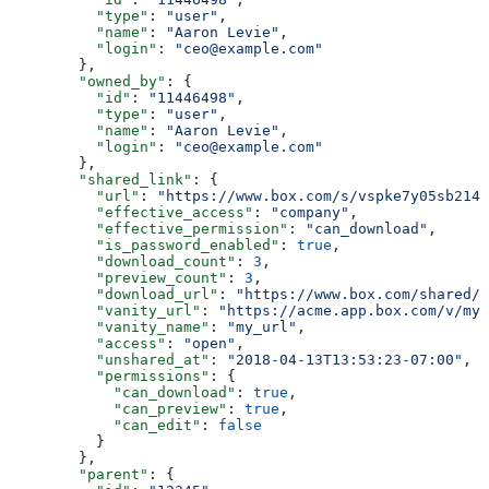
          "type"
: 
"user"
,
          "name"
: 
"Aaron Levie"
,
          "login"
: 
"ceo@example.com"
        },
        "owned_by"
: {
          "id"
: 
"11446498"
,
          "type"
: 
"user"
,
          "name"
: 
"Aaron Levie"
,
          "login"
: 
"ceo@example.com"
        },
        "shared_link"
: {
          "url"
: 
"https://www.box.com/s/vspke7y05sb214w
          "effective_access"
: 
"company"
,
          "effective_permission"
: 
"can_download"
,
          "is_password_enabled"
: 
true
,
          "download_count"
: 
3
,
          "preview_count"
: 
3
,
          "download_url"
: 
"https://www.box.com/shared/s
          "vanity_url"
: 
"https://acme.app.box.com/v/my_
          "vanity_name"
: 
"my_url"
,
          "access"
: 
"open"
,
          "unshared_at"
: 
"2018-04-13T13:53:23-07:00"
,
          "permissions"
: {
            "can_download"
: 
true
,
            "can_preview"
: 
true
,
            "can_edit"
: 
false
          }
        },
        "parent"
: {