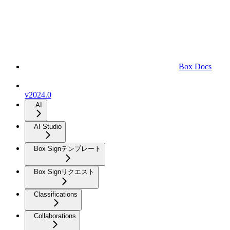
Box Docs
v2024.0
AI
AI Studio
Box Signテンプレート
Box Signリクエスト
Classifications
Collaborations