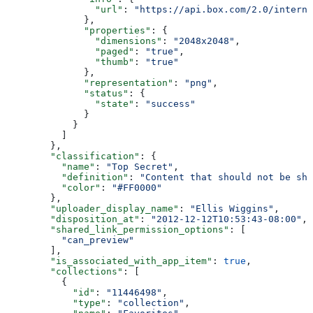
                "url"
: 
"https://api.box.com/2.0/interna
              },
              "properties"
: {
                "dimensions"
: 
"2048x2048"
,
                "paged"
: 
"true"
,
                "thumb"
: 
"true"
              },
              "representation"
: 
"png"
,
              "status"
: {
                "state"
: 
"success"
              }
            }
          ]
        },
        "classification"
: {
          "name"
: 
"Top Secret"
,
          "definition"
: 
"Content that should not be sha
          "color"
: 
"#FF0000"
        },
        "uploader_display_name"
: 
"Ellis Wiggins"
,
        "disposition_at"
: 
"2012-12-12T10:53:43-08:00"
,
        "shared_link_permission_options"
: [
          "can_preview"
        ],
        "is_associated_with_app_item"
: 
true
,
        "collections"
: [
          {
            "id"
: 
"11446498"
,
            "type"
: 
"collection"
,