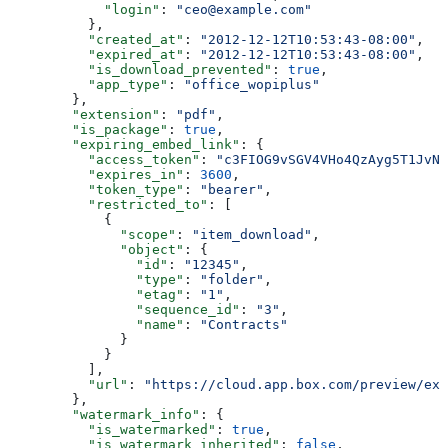
            "login"
: 
"ceo@example.com"
          },
          "created_at"
: 
"2012-12-12T10:53:43-08:00"
,
          "expired_at"
: 
"2012-12-12T10:53:43-08:00"
,
          "is_download_prevented"
: 
true
,
          "app_type"
: 
"office_wopiplus"
        },
        "extension"
: 
"pdf"
,
        "is_package"
: 
true
,
        "expiring_embed_link"
: {
          "access_token"
: 
"c3FIOG9vSGV4VHo4QzAyg5T1JvNn
          "expires_in"
: 
3600
,
          "token_type"
: 
"bearer"
,
          "restricted_to"
: [
            {
              "scope"
: 
"item_download"
,
              "object"
: {
                "id"
: 
"12345"
,
                "type"
: 
"folder"
,
                "etag"
: 
"1"
,
                "sequence_id"
: 
"3"
,
                "name"
: 
"Contracts"
              }
            }
          ],
          "url"
: 
"https://cloud.app.box.com/preview/exp
        },
        "watermark_info"
: {
          "is_watermarked"
: 
true
,
          "is_watermark_inherited"
: 
false
,