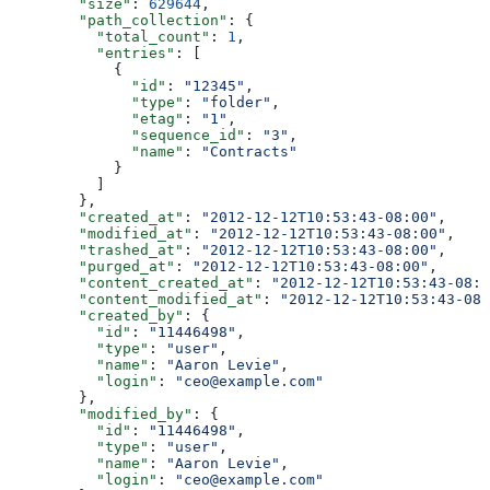
        "size"
: 
629644
,
        "path_collection"
: {
          "total_count"
: 
1
,
          "entries"
: [
            {
              "id"
: 
"12345"
,
              "type"
: 
"folder"
,
              "etag"
: 
"1"
,
              "sequence_id"
: 
"3"
,
              "name"
: 
"Contracts"
            }
          ]
        },
        "created_at"
: 
"2012-12-12T10:53:43-08:00"
,
        "modified_at"
: 
"2012-12-12T10:53:43-08:00"
,
        "trashed_at"
: 
"2012-12-12T10:53:43-08:00"
,
        "purged_at"
: 
"2012-12-12T10:53:43-08:00"
,
        "content_created_at"
: 
"2012-12-12T10:53:43-08:0
        "content_modified_at"
: 
"2012-12-12T10:53:43-08:
        "created_by"
: {
          "id"
: 
"11446498"
,
          "type"
: 
"user"
,
          "name"
: 
"Aaron Levie"
,
          "login"
: 
"ceo@example.com"
        },
        "modified_by"
: {
          "id"
: 
"11446498"
,
          "type"
: 
"user"
,
          "name"
: 
"Aaron Levie"
,
          "login"
: 
"ceo@example.com"