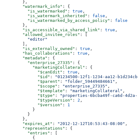
        },
        "watermark_info"
: {
          "is_watermarked"
: 
true
,
          "is_watermark_inherited"
: 
false
,
          "is_watermarked_by_access_policy"
: 
false
        },
        "is_accessible_via_shared_link"
: 
true
,
        "allowed_invitee_roles"
: [
          "editor"
        ],
        "is_externally_owned"
: 
true
,
        "has_collaborations"
: 
true
,
        "metadata"
: {
          "enterprise_27335"
: {
            "marketingCollateral"
: {
              "$canEdit"
: 
true
,
              "$id"
: 
"01234500-12f1-1234-aa12-b1d234cb5
              "$parent"
: 
"folder_59449484661"
,
              "$scope"
: 
"enterprise_27335"
,
              "$template"
: 
"marketingCollateral"
,
              "$type"
: 
"properties-6bcba49f-ca6d-4d2a-
              "$typeVersion"
: 
2
,
              "$version"
: 
1
            }
          }
        },
        "expires_at"
: 
"2012-12-12T10:53:43-08:00"
,
        "representations"
: {
          "entries"
: [
            {