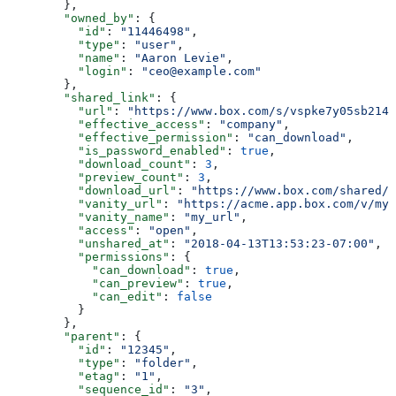
        },
        "owned_by"
: {
          "id"
: 
"11446498"
,
          "type"
: 
"user"
,
          "name"
: 
"Aaron Levie"
,
          "login"
: 
"ceo@example.com"
        },
        "shared_link"
: {
          "url"
: 
"https://www.box.com/s/vspke7y05sb214w
          "effective_access"
: 
"company"
,
          "effective_permission"
: 
"can_download"
,
          "is_password_enabled"
: 
true
,
          "download_count"
: 
3
,
          "preview_count"
: 
3
,
          "download_url"
: 
"https://www.box.com/shared/s
          "vanity_url"
: 
"https://acme.app.box.com/v/my_
          "vanity_name"
: 
"my_url"
,
          "access"
: 
"open"
,
          "unshared_at"
: 
"2018-04-13T13:53:23-07:00"
,
          "permissions"
: {
            "can_download"
: 
true
,
            "can_preview"
: 
true
,
            "can_edit"
: 
false
          }
        },
        "parent"
: {
          "id"
: 
"12345"
,
          "type"
: 
"folder"
,
          "etag"
: 
"1"
,
          "sequence_id"
: 
"3"
,