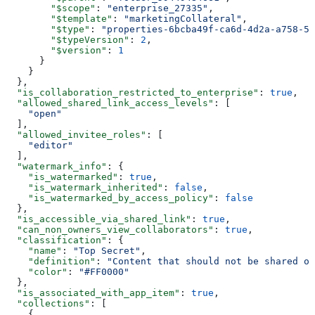
        "$scope"
: 
"enterprise_27335"
,
        "$template"
: 
"marketingCollateral"
,
        "$type"
: 
"properties-6bcba49f-ca6d-4d2a-a758-57
        "$typeVersion"
: 
2
,
        "$version"
: 
1
      }
    }
  },
  "is_collaboration_restricted_to_enterprise"
: 
true
,
  "allowed_shared_link_access_levels"
: [
    "open"
  ],
  "allowed_invitee_roles"
: [
    "editor"
  ],
  "watermark_info"
: {
    "is_watermarked"
: 
true
,
    "is_watermark_inherited"
: 
false
,
    "is_watermarked_by_access_policy"
: 
false
  },
  "is_accessible_via_shared_link"
: 
true
,
  "can_non_owners_view_collaborators"
: 
true
,
  "classification"
: {
    "name"
: 
"Top Secret"
,
    "definition"
: 
"Content that should not be shared ou
    "color"
: 
"#FF0000"
  },
  "is_associated_with_app_item"
: 
true
,
  "collections"
: [
    {