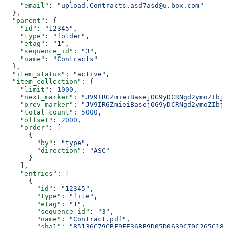
    "email"
: 
"upload.Contracts.asd7asd@u.box.com"
  },
  "parent"
: {
    "id"
: 
"12345"
,
    "type"
: 
"folder"
,
    "etag"
: 
"1"
,
    "sequence_id"
: 
"3"
,
    "name"
: 
"Contracts"
  },
  "item_status"
: 
"active"
,
  "item_collection"
: {
    "limit"
: 
1000
,
    "next_marker"
: 
"JV9IRGZmieiBasejOG9yDCRNgd2ymoZIbjs
    "prev_marker"
: 
"JV9IRGZmieiBasejOG9yDCRNgd2ymoZIbjs
    "total_count"
: 
5000
,
    "offset"
: 
2000
,
    "order"
: [
      {
        "by"
: 
"type"
,
        "direction"
: 
"ASC"
      }
    ],
    "entries"
: [
      {
        "id"
: 
"12345"
,
        "type"
: 
"file"
,
        "etag"
: 
"1"
,
        "sequence_id"
: 
"3"
,
        "name"
: 
"Contract.pdf"
,
        "sha1"
: 
"85136C79CBF9FE36BB9D05D0639C70C265C18D