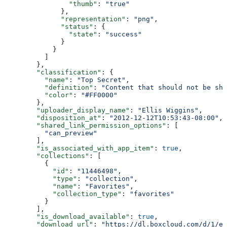
                "thumb"
: 
"true"
              },
              "representation"
: 
"png"
,
              "status"
: {
                "state"
: 
"success"
              }
            }
          ]
        },
        "classification"
: {
          "name"
: 
"Top Secret"
,
          "definition"
: 
"Content that should not be sha
          "color"
: 
"#FF0000"
        },
        "uploader_display_name"
: 
"Ellis Wiggins"
,
        "disposition_at"
: 
"2012-12-12T10:53:43-08:00"
,
        "shared_link_permission_options"
: [
          "can_preview"
        ],
        "is_associated_with_app_item"
: 
true
,
        "collections"
: [
          {
            "id"
: 
"11446498"
,
            "type"
: 
"collection"
,
            "name"
: 
"Favorites"
,
            "collection_type"
: 
"favorites"
          }
        ],
        "is_download_available"
: 
true
,
        "download_url"
: 
"https://dl.boxcloud.com/d/1/ex