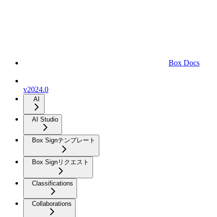
Box Docs
v2024.0
AI
AI Studio
Box Signテンプレート
Box Signリクエスト
Classifications
Collaborations