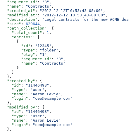
  "sequence_id"
: 
"3"
,
  "name"
: 
"Contracts"
,
  "created_at"
: 
"2012-12-12T10:53:43-08:00"
,
  "modified_at"
: 
"2012-12-12T10:53:43-08:00"
,
  "description"
: 
"Legal contracts for the new ACME deal
  "size"
: 
629644
,
  "path_collection"
: {
    "total_count"
: 
1
,
    "entries"
: [
      {
        "id"
: 
"12345"
,
        "type"
: 
"folder"
,
        "etag"
: 
"1"
,
        "sequence_id"
: 
"3"
,
        "name"
: 
"Contracts"
      }
    ]
  },
  "created_by"
: {
    "id"
: 
"11446498"
,
    "type"
: 
"user"
,
    "name"
: 
"Aaron Levie"
,
    "login"
: 
"ceo@example.com"
  },
  "modified_by"
: {
    "id"
: 
"11446498"
,
    "type"
: 
"user"
,
    "name"
: 
"Aaron Levie"
,
    "login"
: 
"ceo@example.com"
  },