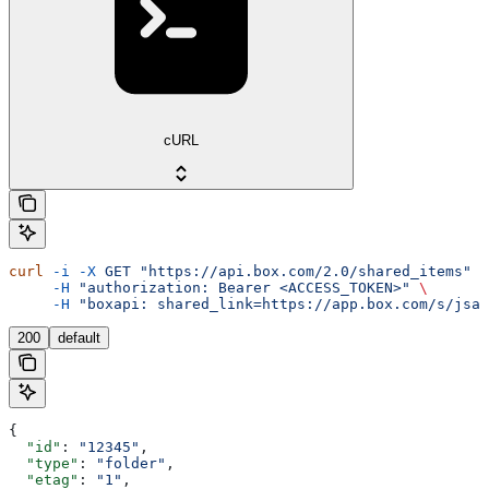
cURL
curl
 -i
 -X
 GET
 "https://api.box.com/2.0/shared_items"
 \
     -H
 "authorization: Bearer <ACCESS_TOKEN>"
 \
     -H
 "boxapi: shared_link=https://app.box.com/s/jsas
200
default
{
  "id"
: 
"12345"
,
  "type"
: 
"folder"
,
  "etag"
: 
"1"
,