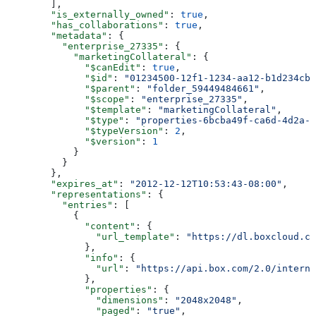
        ],
        "is_externally_owned"
: 
true
,
        "has_collaborations"
: 
true
,
        "metadata"
: {
          "enterprise_27335"
: {
            "marketingCollateral"
: {
              "$canEdit"
: 
true
,
              "$id"
: 
"01234500-12f1-1234-aa12-b1d234cb5
              "$parent"
: 
"folder_59449484661"
,
              "$scope"
: 
"enterprise_27335"
,
              "$template"
: 
"marketingCollateral"
,
              "$type"
: 
"properties-6bcba49f-ca6d-4d2a-
              "$typeVersion"
: 
2
,
              "$version"
: 
1
            }
          }
        },
        "expires_at"
: 
"2012-12-12T10:53:43-08:00"
,
        "representations"
: {
          "entries"
: [
            {
              "content"
: {
                "url_template"
: 
"https://dl.boxcloud.co
              },
              "info"
: {
                "url"
: 
"https://api.box.com/2.0/interna
              },
              "properties"
: {
                "dimensions"
: 
"2048x2048"
,
                "paged"
: 
"true"
,