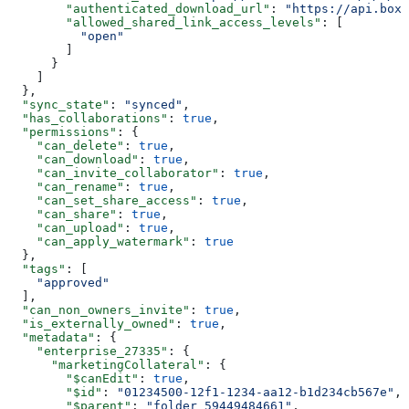
        "authenticated_download_url"
: 
"https://api.box.
        "allowed_shared_link_access_levels"
: [
          "open"
        ]
      }
    ]
  },
  "sync_state"
: 
"synced"
,
  "has_collaborations"
: 
true
,
  "permissions"
: {
    "can_delete"
: 
true
,
    "can_download"
: 
true
,
    "can_invite_collaborator"
: 
true
,
    "can_rename"
: 
true
,
    "can_set_share_access"
: 
true
,
    "can_share"
: 
true
,
    "can_upload"
: 
true
,
    "can_apply_watermark"
: 
true
  },
  "tags"
: [
    "approved"
  ],
  "can_non_owners_invite"
: 
true
,
  "is_externally_owned"
: 
true
,
  "metadata"
: {
    "enterprise_27335"
: {
      "marketingCollateral"
: {
        "$canEdit"
: 
true
,
        "$id"
: 
"01234500-12f1-1234-aa12-b1d234cb567e"
,
        "$parent"
: 
"folder_59449484661"
,