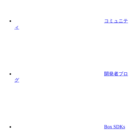
コミュニテ
ィ
開発者ブロ
グ
Box SDKs