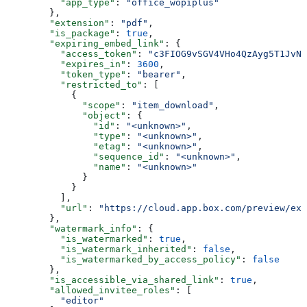
          "app_type"
: 
"office_wopiplus"
        },
        "extension"
: 
"pdf"
,
        "is_package"
: 
true
,
        "expiring_embed_link"
: {
          "access_token"
: 
"c3FIOG9vSGV4VHo4QzAyg5T1JvNn
          "expires_in"
: 
3600
,
          "token_type"
: 
"bearer"
,
          "restricted_to"
: [
            {
              "scope"
: 
"item_download"
,
              "object"
: {
                "id"
: 
"<unknown>"
,
                "type"
: 
"<unknown>"
,
                "etag"
: 
"<unknown>"
,
                "sequence_id"
: 
"<unknown>"
,
                "name"
: 
"<unknown>"
              }
            }
          ],
          "url"
: 
"https://cloud.app.box.com/preview/exp
        },
        "watermark_info"
: {
          "is_watermarked"
: 
true
,
          "is_watermark_inherited"
: 
false
,
          "is_watermarked_by_access_policy"
: 
false
        },
        "is_accessible_via_shared_link"
: 
true
,
        "allowed_invitee_roles"
: [
          "editor"