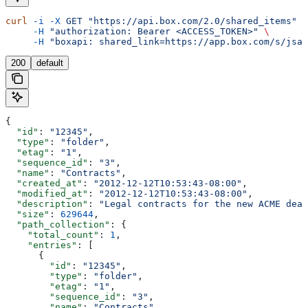
curl
 -i
 -X
 GET
 "https://api.box.com/2.0/shared_items"
 \
     -H
 "authorization: Bearer <ACCESS_TOKEN>"
 \
     -H
 "boxapi: shared_link=https://app.box.com/s/jsas
200
default
{
  "id"
: 
"12345"
,
  "type"
: 
"folder"
,
  "etag"
: 
"1"
,
  "sequence_id"
: 
"3"
,
  "name"
: 
"Contracts"
,
  "created_at"
: 
"2012-12-12T10:53:43-08:00"
,
  "modified_at"
: 
"2012-12-12T10:53:43-08:00"
,
  "description"
: 
"Legal contracts for the new ACME deal
  "size"
: 
629644
,
  "path_collection"
: {
    "total_count"
: 
1
,
    "entries"
: [
      {
        "id"
: 
"12345"
,
        "type"
: 
"folder"
,
        "etag"
: 
"1"
,
        "sequence_id"
: 
"3"
,
        "name"
: 
"Contracts"