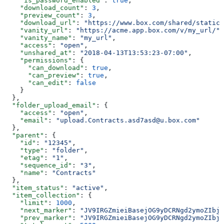
    "is_password_enabled"
: 
true
,
    "download_count"
: 
3
,
    "preview_count"
: 
3
,
    "download_url"
: 
"https://www.box.com/shared/static/
    "vanity_url"
: 
"https://acme.app.box.com/v/my_url/"
,
    "vanity_name"
: 
"my_url"
,
    "access"
: 
"open"
,
    "unshared_at"
: 
"2018-04-13T13:53:23-07:00"
,
    "permissions"
: {
      "can_download"
: 
true
,
      "can_preview"
: 
true
,
      "can_edit"
: 
false
    }
  },
  "folder_upload_email"
: {
    "access"
: 
"open"
,
    "email"
: 
"upload.Contracts.asd7asd@u.box.com"
  },
  "parent"
: {
    "id"
: 
"12345"
,
    "type"
: 
"folder"
,
    "etag"
: 
"1"
,
    "sequence_id"
: 
"3"
,
    "name"
: 
"Contracts"
  },
  "item_status"
: 
"active"
,
  "item_collection"
: {
    "limit"
: 
1000
,
    "next_marker"
: 
"JV9IRGZmieiBasejOG9yDCRNgd2ymoZIbjs
    "prev_marker"
: 
"JV9IRGZmieiBasejOG9yDCRNgd2ymoZIbjs