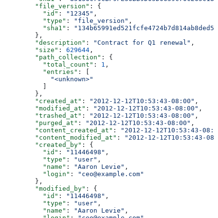
        "file_version"
: {
          "id"
: 
"12345"
,
          "type"
: 
"file_version"
,
          "sha1"
: 
"134b65991ed521fcfe4724b7d814ab8ded51
        },
        "description"
: 
"Contract for Q1 renewal"
,
        "size"
: 
629644
,
        "path_collection"
: {
          "total_count"
: 
1
,
          "entries"
: [
            "<unknown>"
          ]
        },
        "created_at"
: 
"2012-12-12T10:53:43-08:00"
,
        "modified_at"
: 
"2012-12-12T10:53:43-08:00"
,
        "trashed_at"
: 
"2012-12-12T10:53:43-08:00"
,
        "purged_at"
: 
"2012-12-12T10:53:43-08:00"
,
        "content_created_at"
: 
"2012-12-12T10:53:43-08:0
        "content_modified_at"
: 
"2012-12-12T10:53:43-08:
        "created_by"
: {
          "id"
: 
"11446498"
,
          "type"
: 
"user"
,
          "name"
: 
"Aaron Levie"
,
          "login"
: 
"ceo@example.com"
        },
        "modified_by"
: {
          "id"
: 
"11446498"
,
          "type"
: 
"user"
,
          "name"
: 
"Aaron Levie"
,
          "login"
: 
"ceo@example.com"