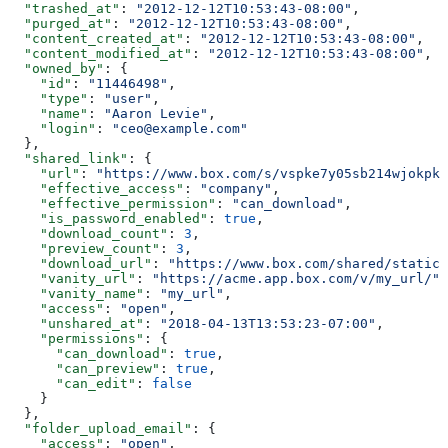
  "trashed_at"
: 
"2012-12-12T10:53:43-08:00"
,
  "purged_at"
: 
"2012-12-12T10:53:43-08:00"
,
  "content_created_at"
: 
"2012-12-12T10:53:43-08:00"
,
  "content_modified_at"
: 
"2012-12-12T10:53:43-08:00"
,
  "owned_by"
: {
    "id"
: 
"11446498"
,
    "type"
: 
"user"
,
    "name"
: 
"Aaron Levie"
,
    "login"
: 
"ceo@example.com"
  },
  "shared_link"
: {
    "url"
: 
"https://www.box.com/s/vspke7y05sb214wjokpk"
    "effective_access"
: 
"company"
,
    "effective_permission"
: 
"can_download"
,
    "is_password_enabled"
: 
true
,
    "download_count"
: 
3
,
    "preview_count"
: 
3
,
    "download_url"
: 
"https://www.box.com/shared/static/
    "vanity_url"
: 
"https://acme.app.box.com/v/my_url/"
,
    "vanity_name"
: 
"my_url"
,
    "access"
: 
"open"
,
    "unshared_at"
: 
"2018-04-13T13:53:23-07:00"
,
    "permissions"
: {
      "can_download"
: 
true
,
      "can_preview"
: 
true
,
      "can_edit"
: 
false
    }
  },
  "folder_upload_email"
: {
    "access"
: 
"open"
,