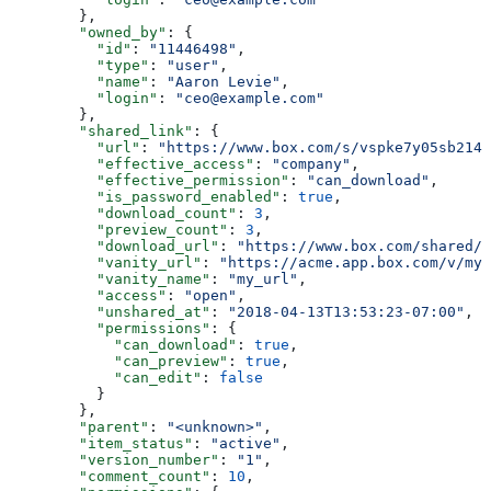
        },
        "owned_by"
: {
          "id"
: 
"11446498"
,
          "type"
: 
"user"
,
          "name"
: 
"Aaron Levie"
,
          "login"
: 
"ceo@example.com"
        },
        "shared_link"
: {
          "url"
: 
"https://www.box.com/s/vspke7y05sb214w
          "effective_access"
: 
"company"
,
          "effective_permission"
: 
"can_download"
,
          "is_password_enabled"
: 
true
,
          "download_count"
: 
3
,
          "preview_count"
: 
3
,
          "download_url"
: 
"https://www.box.com/shared/s
          "vanity_url"
: 
"https://acme.app.box.com/v/my_
          "vanity_name"
: 
"my_url"
,
          "access"
: 
"open"
,
          "unshared_at"
: 
"2018-04-13T13:53:23-07:00"
,
          "permissions"
: {
            "can_download"
: 
true
,
            "can_preview"
: 
true
,
            "can_edit"
: 
false
          }
        },
        "parent"
: 
"<unknown>"
,
        "item_status"
: 
"active"
,
        "version_number"
: 
"1"
,
        "comment_count"
: 
10
,