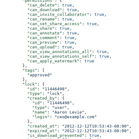
        "permissions"
: {
          "can_delete"
: 
true
,
          "can_download"
: 
true
,
          "can_invite_collaborator"
: 
true
,
          "can_rename"
: 
true
,
          "can_set_share_access"
: 
true
,
          "can_share"
: 
true
,
          "can_annotate"
: 
true
,
          "can_comment"
: 
true
,
          "can_preview"
: 
true
,
          "can_upload"
: 
true
,
          "can_view_annotations_all"
: 
true
,
          "can_view_annotations_self"
: 
true
,
          "can_apply_watermark"
: 
true
        },
        "tags"
: [
          "approved"
        ],
        "lock"
: {
          "id"
: 
"11446498"
,
          "type"
: 
"lock"
,
          "created_by"
: {
            "id"
: 
"11446498"
,
            "type"
: 
"user"
,
            "name"
: 
"Aaron Levie"
,
            "login"
: 
"ceo@example.com"
          },
          "created_at"
: 
"2012-12-12T10:53:43-08:00"
,
          "expired_at"
: 
"2012-12-12T10:53:43-08:00"
,
          "is_download_prevented"
: 
true
,