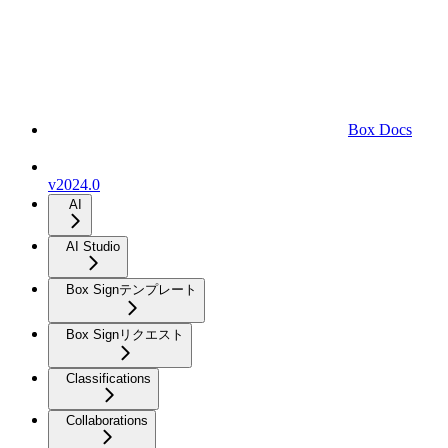
Box Docs
v2024.0
AI
AI Studio
Box Signテンプレート
Box Signリクエスト
Classifications
Collaborations