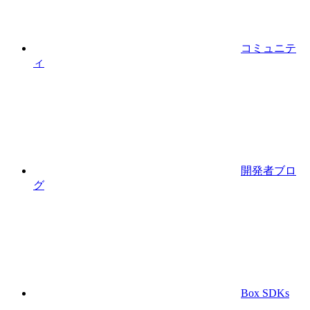
コミュニテ
ィ
開発者ブロ
グ
Box SDKs