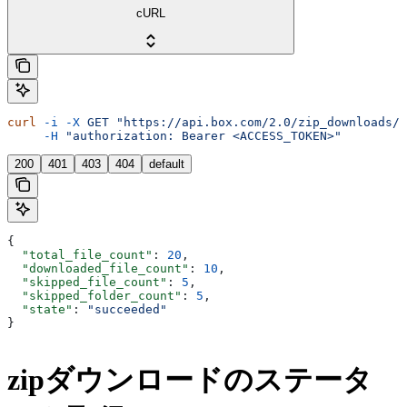
cURL
curl
 -i
 -X
 GET
 "https://api.box.com/2.0/zip_downloads/2
     -H
 "authorization: Bearer <ACCESS_TOKEN>"
200
401
403
404
default
{
  "total_file_count"
: 
20
,
  "downloaded_file_count"
: 
10
,
  "skipped_file_count"
: 
5
,
  "skipped_folder_count"
: 
5
,
  "state"
: 
"succeeded"
}
zipダウンロードのステータ