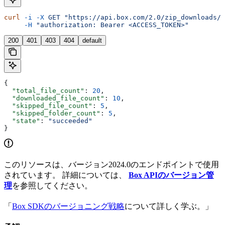
curl
 -i
 -X
 GET
 "https://api.box.com/2.0/zip_downloads/2
     -H
 "authorization: Bearer <ACCESS_TOKEN>"
200
401
403
404
default
{
  "total_file_count"
: 
20
,
  "downloaded_file_count"
: 
10
,
  "skipped_file_count"
: 
5
,
  "skipped_folder_count"
: 
5
,
  "state"
: 
"succeeded"
}
このリソースは、バージョン2024.0のエンドポイントで使用
されています。 詳細については、
Box APIのバージョン管
理
を参照してください。
「
Box SDKのバージョニング戦略
について詳しく学ぶ。」