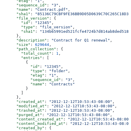
      "etag"
: 
"1"
,
      "sequence_id"
: 
"3"
,
      "name"
: 
"Contract.pdf"
,
      "sha1"
: 
"85136C79CBF9FE36BB9D05D0639C70C265C18D37
      "file_version"
: {
        "id"
: 
"12345"
,
        "type"
: 
"file_version"
,
        "sha1"
: 
"134b65991ed521fcfe4724b7d814ab8ded5185
      },
      "description"
: 
"Contract for Q1 renewal"
,
      "size"
: 
629644
,
      "path_collection"
: {
        "total_count"
: 
1
,
        "entries"
: [
          {
            "id"
: 
"12345"
,
            "type"
: 
"folder"
,
            "etag"
: 
"1"
,
            "sequence_id"
: 
"3"
,
            "name"
: 
"Contracts"
          }
        ]
      },
      "created_at"
: 
"2012-12-12T10:53:43-08:00"
,
      "modified_at"
: 
"2012-12-12T10:53:43-08:00"
,
      "trashed_at"
: 
"2012-12-12T10:53:43-08:00"
,
      "purged_at"
: 
"2012-12-12T10:53:43-08:00"
,
      "content_created_at"
: 
"2012-12-12T10:53:43-08:00"
      "content_modified_at"
: 
"2012-12-12T10:53:43-08:00
      "created_by"
: {