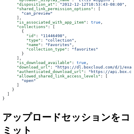
      "disposition_at"
: 
"2012-12-12T10:53:43-08:00"
,
      "shared_link_permission_options"
: [
        "can_preview"
      ],
      "is_associated_with_app_item"
: 
true
,
      "collections"
: [
        {
          "id"
: 
"11446498"
,
          "type"
: 
"collection"
,
          "name"
: 
"Favorites"
,
          "collection_type"
: 
"favorites"
        }
      ],
      "is_download_available"
: 
true
,
      "download_url"
: 
"https://dl.boxcloud.com/d/1/exam
      "authenticated_download_url"
: 
"https://api.box.co
      "allowed_shared_link_access_levels"
: [
        "open"
      ]
    }
  ]
}
アップロードセッションをコ
ミット