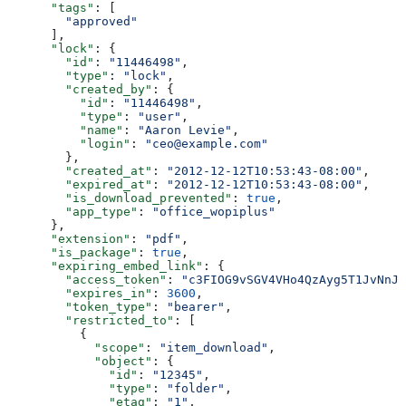
      "tags"
: [
        "approved"
      ],
      "lock"
: {
        "id"
: 
"11446498"
,
        "type"
: 
"lock"
,
        "created_by"
: {
          "id"
: 
"11446498"
,
          "type"
: 
"user"
,
          "name"
: 
"Aaron Levie"
,
          "login"
: 
"ceo@example.com"
        },
        "created_at"
: 
"2012-12-12T10:53:43-08:00"
,
        "expired_at"
: 
"2012-12-12T10:53:43-08:00"
,
        "is_download_prevented"
: 
true
,
        "app_type"
: 
"office_wopiplus"
      },
      "extension"
: 
"pdf"
,
      "is_package"
: 
true
,
      "expiring_embed_link"
: {
        "access_token"
: 
"c3FIOG9vSGV4VHo4QzAyg5T1JvNnJo
        "expires_in"
: 
3600
,
        "token_type"
: 
"bearer"
,
        "restricted_to"
: [
          {
            "scope"
: 
"item_download"
,
            "object"
: {
              "id"
: 
"12345"
,
              "type"
: 
"folder"
,
              "etag"
: 
"1"
,