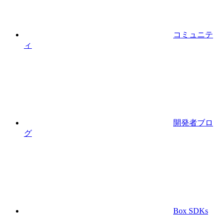
コミュニテ
ィ
開発者ブロ
グ
Box SDKs