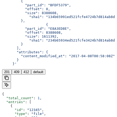
         {
           "part_id": "BFDF5379",
           "offset": 0,
           "size": 8388608,
	     "sha1": "134b65991ed521fcfe4724b7d814ab8d
         },
		     {
           "part_id": "E8A3ED8E",
           "offset": 8388608,
           "size": 1611392,
	     "sha1": "234b65934ed521fcfe3424b7d814ab8d
         }
       ],
       "attributes": {
         "content_modified_at": "2017-04-08T00:58:08Z"
       }
     }'
201
409
412
default
{
  "total_count"
: 
1
,
  "entries"
: [
    {
      "id"
: 
"12345"
,
      "type"
: 
"file"
,