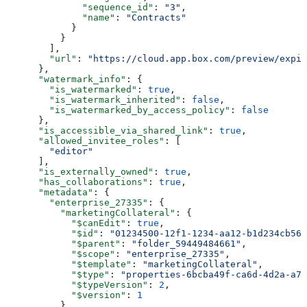
              "sequence_id"
: 
"3"
,
              "name"
: 
"Contracts"
            }
          }
        ],
        "url"
: 
"https://cloud.app.box.com/preview/expir
      },
      "watermark_info"
: {
        "is_watermarked"
: 
true
,
        "is_watermark_inherited"
: 
false
,
        "is_watermarked_by_access_policy"
: 
false
      },
      "is_accessible_via_shared_link"
: 
true
,
      "allowed_invitee_roles"
: [
        "editor"
      ],
      "is_externally_owned"
: 
true
,
      "has_collaborations"
: 
true
,
      "metadata"
: {
        "enterprise_27335"
: {
          "marketingCollateral"
: {
            "$canEdit"
: 
true
,
            "$id"
: 
"01234500-12f1-1234-aa12-b1d234cb567
            "$parent"
: 
"folder_59449484661"
,
            "$scope"
: 
"enterprise_27335"
,
            "$template"
: 
"marketingCollateral"
,
            "$type"
: 
"properties-6bcba49f-ca6d-4d2a-a75
            "$typeVersion"
: 
2
,
            "$version"
: 
1
          }