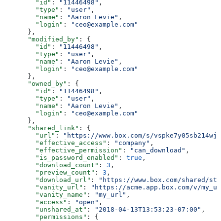
        "id"
: 
"11446498"
,
        "type"
: 
"user"
,
        "name"
: 
"Aaron Levie"
,
        "login"
: 
"ceo@example.com"
      },
      "modified_by"
: {
        "id"
: 
"11446498"
,
        "type"
: 
"user"
,
        "name"
: 
"Aaron Levie"
,
        "login"
: 
"ceo@example.com"
      },
      "owned_by"
: {
        "id"
: 
"11446498"
,
        "type"
: 
"user"
,
        "name"
: 
"Aaron Levie"
,
        "login"
: 
"ceo@example.com"
      },
      "shared_link"
: {
        "url"
: 
"https://www.box.com/s/vspke7y05sb214wjo
        "effective_access"
: 
"company"
,
        "effective_permission"
: 
"can_download"
,
        "is_password_enabled"
: 
true
,
        "download_count"
: 
3
,
        "preview_count"
: 
3
,
        "download_url"
: 
"https://www.box.com/shared/sta
        "vanity_url"
: 
"https://acme.app.box.com/v/my_ur
        "vanity_name"
: 
"my_url"
,
        "access"
: 
"open"
,
        "unshared_at"
: 
"2018-04-13T13:53:23-07:00"
,
        "permissions"
: {