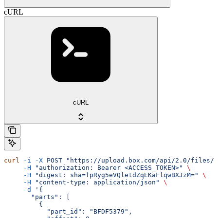
cURL
cURL
curl
 -i
 -X
 POST
 "https://upload.box.com/api/2.0/files/u
     -H
 "authorization: Bearer <ACCESS_TOKEN>"
 \
     -H
 "digest: sha=fpRyg5eVQletdZqEKaFlqwBXJzM="
 \
     -H
 "content-type: application/json"
 \
     -d
 '{
       "parts": [
         {
           "part_id": "BFDF5379",