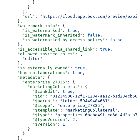
            }
          }
        ],
        "url"
: 
"https://cloud.app.box.com/preview/expir
      },
      "watermark_info"
: {
        "is_watermarked"
: 
true
,
        "is_watermark_inherited"
: 
false
,
        "is_watermarked_by_access_policy"
: 
false
      },
      "is_accessible_via_shared_link"
: 
true
,
      "allowed_invitee_roles"
: [
        "editor"
      ],
      "is_externally_owned"
: 
true
,
      "has_collaborations"
: 
true
,
      "metadata"
: {
        "enterprise_27335"
: {
          "marketingCollateral"
: {
            "$canEdit"
: 
true
,
            "$id"
: 
"01234500-12f1-1234-aa12-b1d234cb567
            "$parent"
: 
"folder_59449484661"
,
            "$scope"
: 
"enterprise_27335"
,
            "$template"
: 
"marketingCollateral"
,
            "$type"
: 
"properties-6bcba49f-ca6d-4d2a-a75
            "$typeVersion"
: 
2
,
            "$version"
: 
1
          }
        }
      },