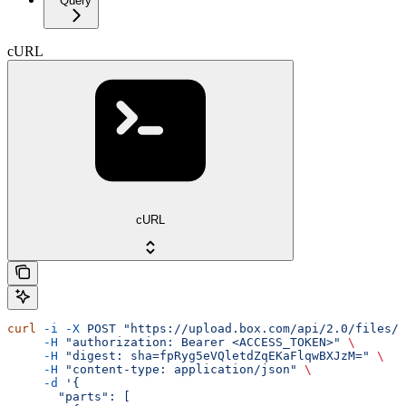
Query
cURL
cURL
curl
 -i
 -X
 POST
 "https://upload.box.com/api/2.0/files/u
     -H
 "authorization: Bearer <ACCESS_TOKEN>"
 \
     -H
 "digest: sha=fpRyg5eVQletdZqEKaFlqwBXJzM="
 \
     -H
 "content-type: application/json"
 \
     -d
 '{
       "parts": [