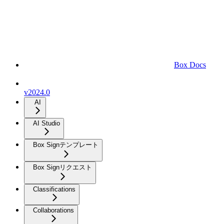
Box Docs
v2024.0
AI
AI Studio
Box Signテンプレート
Box Signリクエスト
Classifications
Collaborations