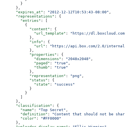
        }
      },
      "expires_at"
: 
"2012-12-12T10:53:43-08:00"
,
      "representations"
: {
        "entries"
: [
          {
            "content"
: {
              "url_template"
: 
"https://dl.boxcloud.com/
            },
            "info"
: {
              "url"
: 
"https://api.box.com/2.0/internal_
            },
            "properties"
: {
              "dimensions"
: 
"2048x2048"
,
              "paged"
: 
"true"
,
              "thumb"
: 
"true"
            },
            "representation"
: 
"png"
,
            "status"
: {
              "state"
: 
"success"
            }
          }
        ]
      },
      "classification"
: {
        "name"
: 
"Top Secret"
,
        "definition"
: 
"Content that should not be share
        "color"
: 
"#FF0000"
      },
      "uploader_display_name"
: 
"Ellis Wiggins"
,