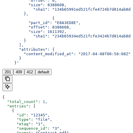
           "offset": 0,
           "size": 8388608,
	     "sha1": "134b65991ed521fcfe4724b7d814ab8d
         },
		     {
           "part_id": "E8A3ED8E",
           "offset": 8388608,
           "size": 1611392,
	     "sha1": "234b65934ed521fcfe3424b7d814ab8d
         }
       ],
       "attributes": {
         "content_modified_at": "2017-04-08T00:58:08Z"
       }
     }'
201
409
412
default
{
  "total_count"
: 
1
,
  "entries"
: [
    {
      "id"
: 
"12345"
,
      "type"
: 
"file"
,
      "etag"
: 
"1"
,
      "sequence_id"
: 
"3"
,
      "name"
: 
"Contract.pdf"
,