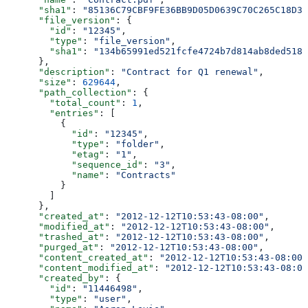
      "sha1"
: 
"85136C79CBF9FE36BB9D05D0639C70C265C18D37
      "file_version"
: {
        "id"
: 
"12345"
,
        "type"
: 
"file_version"
,
        "sha1"
: 
"134b65991ed521fcfe4724b7d814ab8ded5185
      },
      "description"
: 
"Contract for Q1 renewal"
,
      "size"
: 
629644
,
      "path_collection"
: {
        "total_count"
: 
1
,
        "entries"
: [
          {
            "id"
: 
"12345"
,
            "type"
: 
"folder"
,
            "etag"
: 
"1"
,
            "sequence_id"
: 
"3"
,
            "name"
: 
"Contracts"
          }
        ]
      },
      "created_at"
: 
"2012-12-12T10:53:43-08:00"
,
      "modified_at"
: 
"2012-12-12T10:53:43-08:00"
,
      "trashed_at"
: 
"2012-12-12T10:53:43-08:00"
,
      "purged_at"
: 
"2012-12-12T10:53:43-08:00"
,
      "content_created_at"
: 
"2012-12-12T10:53:43-08:00"
      "content_modified_at"
: 
"2012-12-12T10:53:43-08:00
      "created_by"
: {
        "id"
: 
"11446498"
,
        "type"
: 
"user"
,