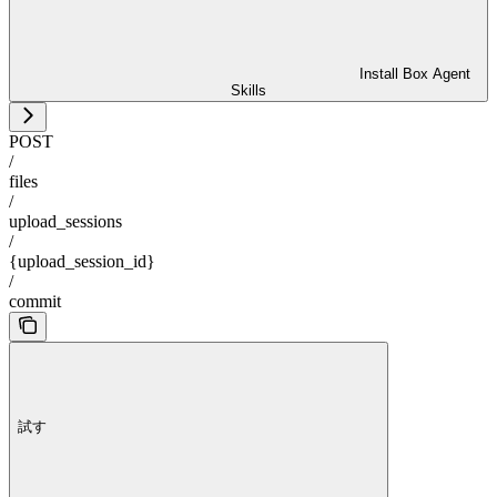
Install Box Agent
Skills
POST
/
files
/
upload_sessions
/
{upload_session_id}
/
commit
試す