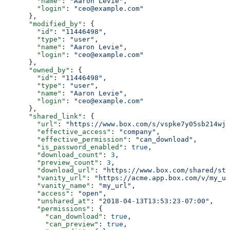
        "name"
: 
"Aaron Levie"
,
        "login"
: 
"ceo@example.com"
      },
      "modified_by"
: {
        "id"
: 
"11446498"
,
        "type"
: 
"user"
,
        "name"
: 
"Aaron Levie"
,
        "login"
: 
"ceo@example.com"
      },
      "owned_by"
: {
        "id"
: 
"11446498"
,
        "type"
: 
"user"
,
        "name"
: 
"Aaron Levie"
,
        "login"
: 
"ceo@example.com"
      },
      "shared_link"
: {
        "url"
: 
"https://www.box.com/s/vspke7y05sb214wjo
        "effective_access"
: 
"company"
,
        "effective_permission"
: 
"can_download"
,
        "is_password_enabled"
: 
true
,
        "download_count"
: 
3
,
        "preview_count"
: 
3
,
        "download_url"
: 
"https://www.box.com/shared/sta
        "vanity_url"
: 
"https://acme.app.box.com/v/my_ur
        "vanity_name"
: 
"my_url"
,
        "access"
: 
"open"
,
        "unshared_at"
: 
"2018-04-13T13:53:23-07:00"
,
        "permissions"
: {
          "can_download"
: 
true
,
          "can_preview"
: 
true
,