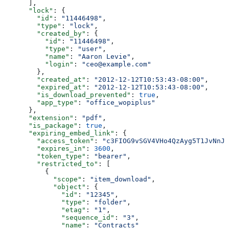
      ],
      "lock"
: {
        "id"
: 
"11446498"
,
        "type"
: 
"lock"
,
        "created_by"
: {
          "id"
: 
"11446498"
,
          "type"
: 
"user"
,
          "name"
: 
"Aaron Levie"
,
          "login"
: 
"ceo@example.com"
        },
        "created_at"
: 
"2012-12-12T10:53:43-08:00"
,
        "expired_at"
: 
"2012-12-12T10:53:43-08:00"
,
        "is_download_prevented"
: 
true
,
        "app_type"
: 
"office_wopiplus"
      },
      "extension"
: 
"pdf"
,
      "is_package"
: 
true
,
      "expiring_embed_link"
: {
        "access_token"
: 
"c3FIOG9vSGV4VHo4QzAyg5T1JvNnJo
        "expires_in"
: 
3600
,
        "token_type"
: 
"bearer"
,
        "restricted_to"
: [
          {
            "scope"
: 
"item_download"
,
            "object"
: {
              "id"
: 
"12345"
,
              "type"
: 
"folder"
,
              "etag"
: 
"1"
,
              "sequence_id"
: 
"3"
,
              "name"
: 
"Contracts"