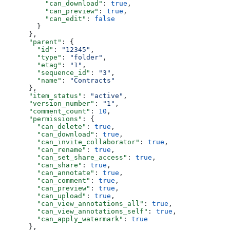
          "can_download"
: 
true
,
          "can_preview"
: 
true
,
          "can_edit"
: 
false
        }
      },
      "parent"
: {
        "id"
: 
"12345"
,
        "type"
: 
"folder"
,
        "etag"
: 
"1"
,
        "sequence_id"
: 
"3"
,
        "name"
: 
"Contracts"
      },
      "item_status"
: 
"active"
,
      "version_number"
: 
"1"
,
      "comment_count"
: 
10
,
      "permissions"
: {
        "can_delete"
: 
true
,
        "can_download"
: 
true
,
        "can_invite_collaborator"
: 
true
,
        "can_rename"
: 
true
,
        "can_set_share_access"
: 
true
,
        "can_share"
: 
true
,
        "can_annotate"
: 
true
,
        "can_comment"
: 
true
,
        "can_preview"
: 
true
,
        "can_upload"
: 
true
,
        "can_view_annotations_all"
: 
true
,
        "can_view_annotations_self"
: 
true
,
        "can_apply_watermark"
: 
true
      },