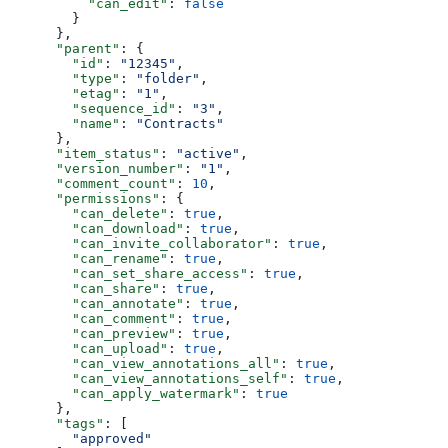
          "can_edit"
: 
false
        }
      },
      "parent"
: {
        "id"
: 
"12345"
,
        "type"
: 
"folder"
,
        "etag"
: 
"1"
,
        "sequence_id"
: 
"3"
,
        "name"
: 
"Contracts"
      },
      "item_status"
: 
"active"
,
      "version_number"
: 
"1"
,
      "comment_count"
: 
10
,
      "permissions"
: {
        "can_delete"
: 
true
,
        "can_download"
: 
true
,
        "can_invite_collaborator"
: 
true
,
        "can_rename"
: 
true
,
        "can_set_share_access"
: 
true
,
        "can_share"
: 
true
,
        "can_annotate"
: 
true
,
        "can_comment"
: 
true
,
        "can_preview"
: 
true
,
        "can_upload"
: 
true
,
        "can_view_annotations_all"
: 
true
,
        "can_view_annotations_self"
: 
true
,
        "can_apply_watermark"
: 
true
      },
      "tags"
: [
        "approved"