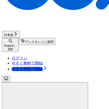
日本語
アシスタントに質問
Search...
⌘
K
ログイン
今すぐ無料で開始
今すぐ無料で開始