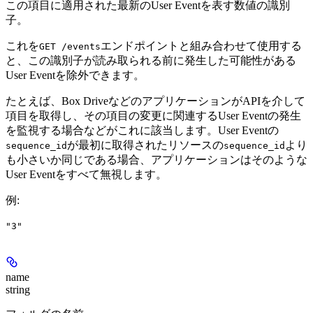
この項目に適用された最新のUser Eventを表す数値の識別
子。
これを
エンドポイントと組み合わせて使用する
GET /events
と、この識別子が読み取られる前に発生した可能性がある
User Eventを除外できます。
たとえば、Box DriveなどのアプリケーションがAPIを介して
項目を取得し、その項目の変更に関連するUser Eventの発生
を監視する場合などがこれに該当します。User Eventの
が最初に取得されたリソースの
より
sequence_id
sequence_id
も小さいか同じである場合、アプリケーションはそのような
User Eventをすべて無視します。
例
:
"3"
name
string