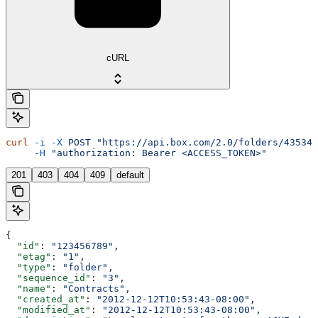
cURL
curl
 -i
 -X
 POST
 "https://api.box.com/2.0/folders/435345
     -H
 "authorization: Bearer <ACCESS_TOKEN>"
201
403
404
409
default
{
  "id"
: 
"123456789"
,
  "etag"
: 
"1"
,
  "type"
: 
"folder"
,
  "sequence_id"
: 
"3"
,
  "name"
: 
"Contracts"
,
  "created_at"
: 
"2012-12-12T10:53:43-08:00"
,
  "modified_at"
: 
"2012-12-12T10:53:43-08:00"
,