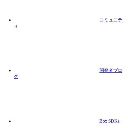
コミュニテ
ィ
開発者ブロ
グ
Box SDKs