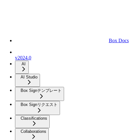
Box Docs
v2024.0
AI
AI Studio
Box Signテンプレート
Box Signリクエスト
Classifications
Collaborations