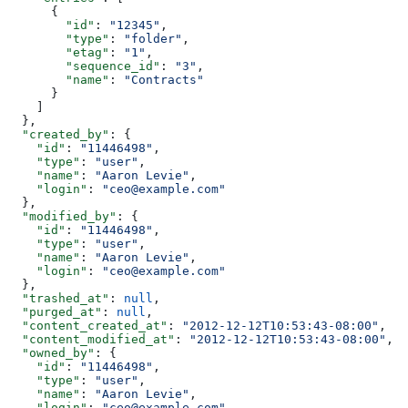
      {
        "id"
: 
"12345"
,
        "type"
: 
"folder"
,
        "etag"
: 
"1"
,
        "sequence_id"
: 
"3"
,
        "name"
: 
"Contracts"
      }
    ]
  },
  "created_by"
: {
    "id"
: 
"11446498"
,
    "type"
: 
"user"
,
    "name"
: 
"Aaron Levie"
,
    "login"
: 
"ceo@example.com"
  },
  "modified_by"
: {
    "id"
: 
"11446498"
,
    "type"
: 
"user"
,
    "name"
: 
"Aaron Levie"
,
    "login"
: 
"ceo@example.com"
  },
  "trashed_at"
: 
null
,
  "purged_at"
: 
null
,
  "content_created_at"
: 
"2012-12-12T10:53:43-08:00"
,
  "content_modified_at"
: 
"2012-12-12T10:53:43-08:00"
,
  "owned_by"
: {
    "id"
: 
"11446498"
,
    "type"
: 
"user"
,
    "name"
: 
"Aaron Levie"
,
    "login"
: 
"ceo@example.com"