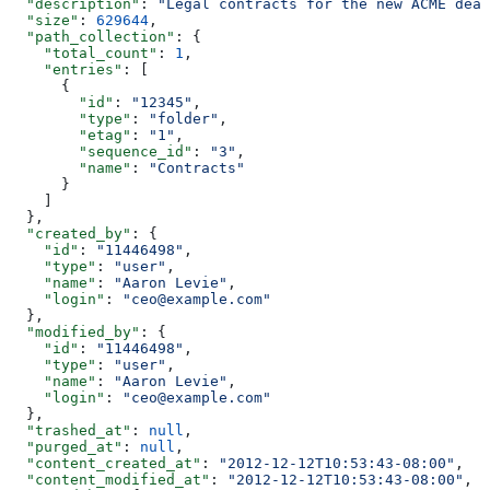
  "description"
: 
"Legal contracts for the new ACME deal
  "size"
: 
629644
,
  "path_collection"
: {
    "total_count"
: 
1
,
    "entries"
: [
      {
        "id"
: 
"12345"
,
        "type"
: 
"folder"
,
        "etag"
: 
"1"
,
        "sequence_id"
: 
"3"
,
        "name"
: 
"Contracts"
      }
    ]
  },
  "created_by"
: {
    "id"
: 
"11446498"
,
    "type"
: 
"user"
,
    "name"
: 
"Aaron Levie"
,
    "login"
: 
"ceo@example.com"
  },
  "modified_by"
: {
    "id"
: 
"11446498"
,
    "type"
: 
"user"
,
    "name"
: 
"Aaron Levie"
,
    "login"
: 
"ceo@example.com"
  },
  "trashed_at"
: 
null
,
  "purged_at"
: 
null
,
  "content_created_at"
: 
"2012-12-12T10:53:43-08:00"
,
  "content_modified_at"
: 
"2012-12-12T10:53:43-08:00"
,