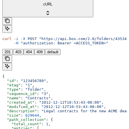
cURL
curl
 -i
 -X
 POST
 "https://api.box.com/2.0/folders/435345
     -H
 "authorization: Bearer <ACCESS_TOKEN>"
201
403
404
409
default
{
  "id"
: 
"123456789"
,
  "etag"
: 
"1"
,
  "type"
: 
"folder"
,
  "sequence_id"
: 
"3"
,
  "name"
: 
"Contracts"
,
  "created_at"
: 
"2012-12-12T10:53:43-08:00"
,
  "modified_at"
: 
"2012-12-12T10:53:43-08:00"
,
  "description"
: 
"Legal contracts for the new ACME deal
  "size"
: 
629644
,
  "path_collection"
: {
    "total_count"
: 
1
,
    "entries"
: [