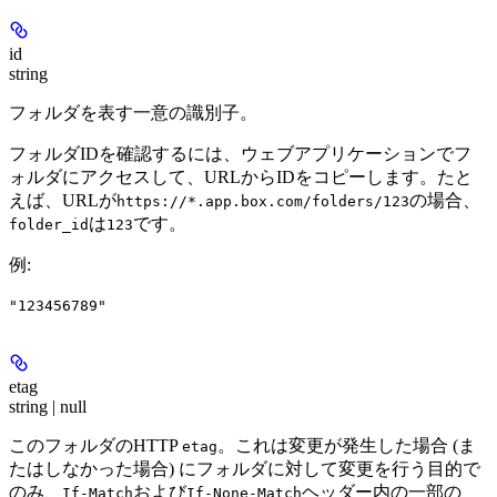
id
string
フォルダを表す一意の識別子。
フォルダIDを確認するには、ウェブアプリケーションでフ
ォルダにアクセスして、URLからIDをコピーします。たと
えば、URLが
の場合、
https://*.app.box.com/folders/123
は
です。
folder_id
123
例
:
"123456789"
etag
string | null
このフォルダのHTTP
。これは変更が発生した場合 (ま
etag
たはしなかった場合) にフォルダに対して変更を行う目的で
のみ、
および
ヘッダー内の一部の
If-Match
If-None-Match