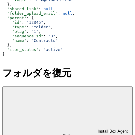
  },
  "shared_link"
: 
null
,
  "folder_upload_email"
: 
null
,
  "parent"
: {
    "id"
: 
"12345"
,
    "type"
: 
"folder"
,
    "etag"
: 
"1"
,
    "sequence_id"
: 
"3"
,
    "name"
: 
"Contracts"
  },
  "item_status"
: 
"active"
}
フォルダを復元
Install Box Agent