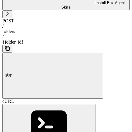
Install Box Agent
Skills
POST
/
folders
/
{folder_id}
試す
cURL