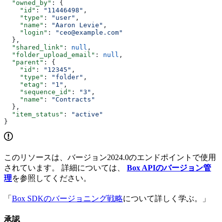
  "owned_by"
: {
    "id"
: 
"11446498"
,
    "type"
: 
"user"
,
    "name"
: 
"Aaron Levie"
,
    "login"
: 
"ceo@example.com"
  },
  "shared_link"
: 
null
,
  "folder_upload_email"
: 
null
,
  "parent"
: {
    "id"
: 
"12345"
,
    "type"
: 
"folder"
,
    "etag"
: 
"1"
,
    "sequence_id"
: 
"3"
,
    "name"
: 
"Contracts"
  },
  "item_status"
: 
"active"
}
このリソースは、バージョン2024.0のエンドポイントで使用
されています。 詳細については、
Box APIのバージョン管
理
を参照してください。
「
Box SDKのバージョニング戦略
について詳しく学ぶ。」
承認