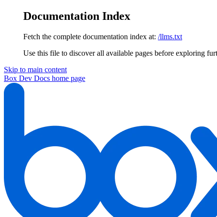
Documentation Index
Fetch the complete documentation index at:
/llms.txt
Use this file to discover all available pages before exploring fur
Skip to main content
Box Dev Docs
home page