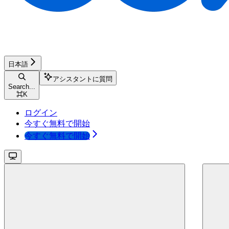
日本語
アシスタントに質問
Search...
⌘
K
ログイン
今すぐ無料で開始
今すぐ無料で開始