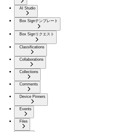
AI Studio
Box Signテンプレート
Box Signリクエスト
Classifications
Collaborations
Collections
Comments
Device Pinners
Events
Files