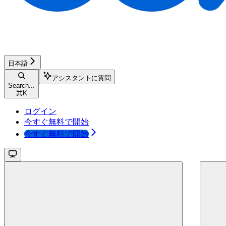
日本語
アシスタントに質問
Search...
⌘
K
ログイン
今すぐ無料で開始
今すぐ無料で開始