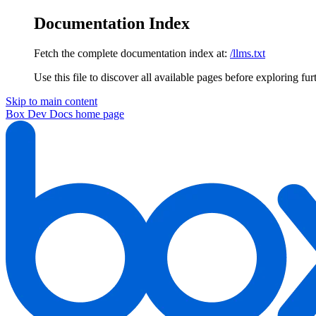
Documentation Index
Fetch the complete documentation index at:
/llms.txt
Use this file to discover all available pages before exploring fur
Skip to main content
Box Dev Docs
home page