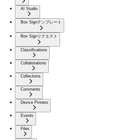
AI Studio
Box Signテンプレート
Box Signリクエスト
Classifications
Collaborations
Collections
Comments
Device Pinners
Events
Files