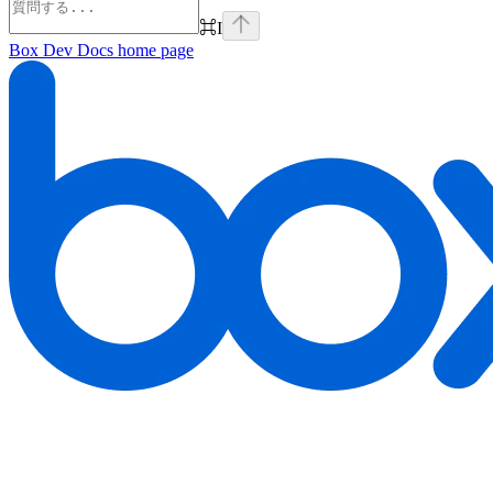
⌘
I
Box Dev Docs
home page