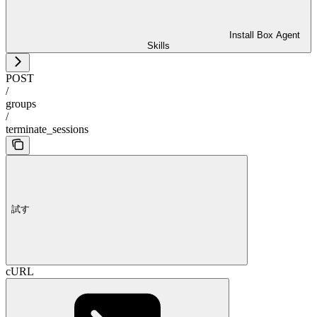
Install Box Agent
Skills
POST
/
groups
/
terminate_sessions
試す
cURL