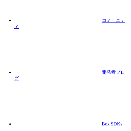
コミュニテ
ィ
開発者ブロ
グ
Box SDKs