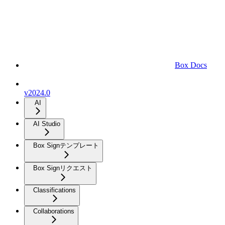
Box Docs
v2024.0
AI
AI Studio
Box Signテンプレート
Box Signリクエスト
Classifications
Collaborations