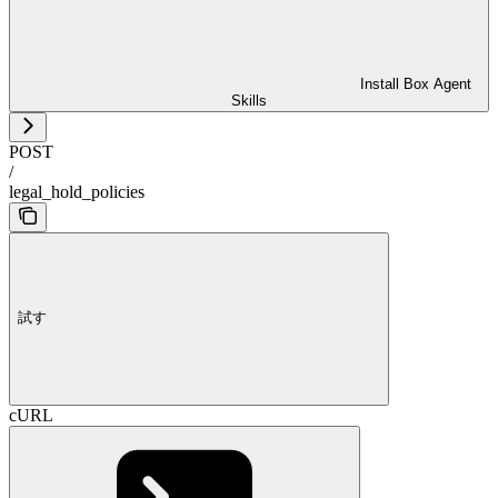
Install Box Agent
Skills
POST
/
legal_hold_policies
試す
cURL