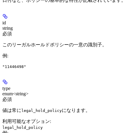
日付など、ポリシーの基本的な特性が記載されています。
id
string
必須
このリーガルホールドポリシーの一意の識別子。
例
:
"11446498"
type
enum<string>
必須
値は常に
になります。
legal_hold_policy
利用可能なオプション
:
legal_hold_policy
例
: