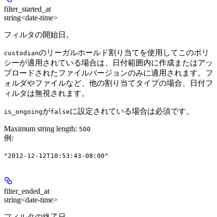
filter_started_at
string<date-time>
フィルタの開始日。
のリーガルホールド割り当てを使用してこのポリ
custodian
シーが適用されている場合は、日付範囲内に作成またはアッ
プロードされたファイルバージョンのみに適用されます。フ
ォルダやファイルなど、他の割り当てタイプの場合、日付フ
ィルタは無視されます。
が
に設定されている場合は必須です。
is_ongoing
false
Maximum string length:
500
例
:
"2012-12-12T10:53:43-08:00"
filter_ended_at
string<date-time>
フィルタの終了日。