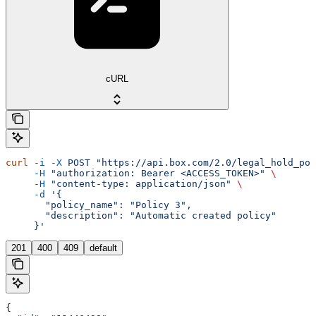
cURL
curl
 -i
 -X
 POST
 "https://api.box.com/2.0/legal_hold_pol
     -H
 "authorization: Bearer <ACCESS_TOKEN>"
 \
     -H
 "content-type: application/json"
 \
     -d
 '{
       "policy_name": "Policy 3",
       "description": "Automatic created policy"
     }'
201
400
409
default
{