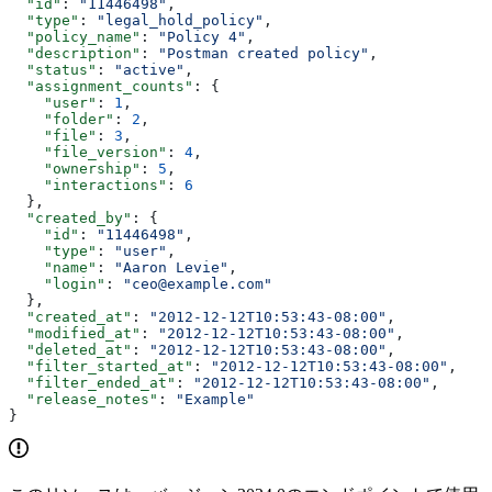
  "id"
: 
"11446498"
,
  "type"
: 
"legal_hold_policy"
,
  "policy_name"
: 
"Policy 4"
,
  "description"
: 
"Postman created policy"
,
  "status"
: 
"active"
,
  "assignment_counts"
: {
    "user"
: 
1
,
    "folder"
: 
2
,
    "file"
: 
3
,
    "file_version"
: 
4
,
    "ownership"
: 
5
,
    "interactions"
: 
6
  },
  "created_by"
: {
    "id"
: 
"11446498"
,
    "type"
: 
"user"
,
    "name"
: 
"Aaron Levie"
,
    "login"
: 
"ceo@example.com"
  },
  "created_at"
: 
"2012-12-12T10:53:43-08:00"
,
  "modified_at"
: 
"2012-12-12T10:53:43-08:00"
,
  "deleted_at"
: 
"2012-12-12T10:53:43-08:00"
,
  "filter_started_at"
: 
"2012-12-12T10:53:43-08:00"
,
  "filter_ended_at"
: 
"2012-12-12T10:53:43-08:00"
,
  "release_notes"
: 
"Example"
}