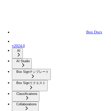
Box Docs
v2024.0
AI
AI Studio
Box Signテンプレート
Box Signリクエスト
Classifications
Collaborations