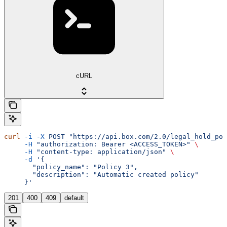
cURL
curl
 -i
 -X
 POST
 "https://api.box.com/2.0/legal_hold_pol
     -H
 "authorization: Bearer <ACCESS_TOKEN>"
 \
     -H
 "content-type: application/json"
 \
     -d
 '{
       "policy_name": "Policy 3",
       "description": "Automatic created policy"
     }'
201
400
409
default