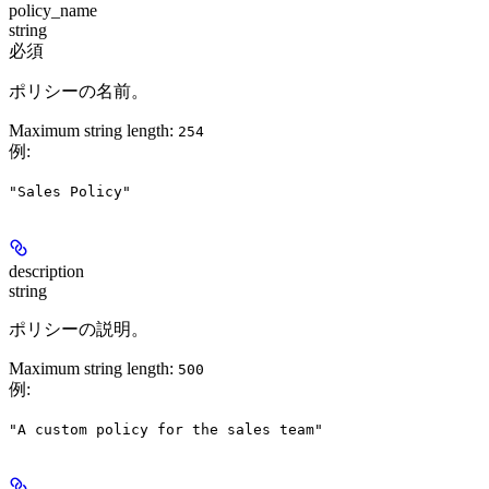
policy_name
string
必須
ポリシーの名前。
Maximum string length:
254
例
:
"Sales Policy"
description
string
ポリシーの説明。
Maximum string length:
500
例
:
"A custom policy for the sales team"