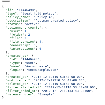
{
  "id"
: 
"11446498"
,
  "type"
: 
"legal_hold_policy"
,
  "policy_name"
: 
"Policy 4"
,
  "description"
: 
"Postman created policy"
,
  "status"
: 
"active"
,
  "assignment_counts"
: {
    "user"
: 
1
,
    "folder"
: 
2
,
    "file"
: 
3
,
    "file_version"
: 
4
,
    "ownership"
: 
5
,
    "interactions"
: 
6
  },
  "created_by"
: {
    "id"
: 
"11446498"
,
    "type"
: 
"user"
,
    "name"
: 
"Aaron Levie"
,
    "login"
: 
"ceo@example.com"
  },
  "created_at"
: 
"2012-12-12T10:53:43-08:00"
,
  "modified_at"
: 
"2012-12-12T10:53:43-08:00"
,
  "deleted_at"
: 
"2012-12-12T10:53:43-08:00"
,
  "filter_started_at"
: 
"2012-12-12T10:53:43-08:00"
,
  "filter_ended_at"
: 
"2012-12-12T10:53:43-08:00"
,
  "release_notes"
: 
"Example"
}