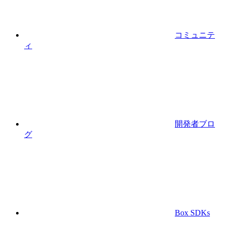
コミュニテ
ィ
開発者ブロ
グ
Box SDKs