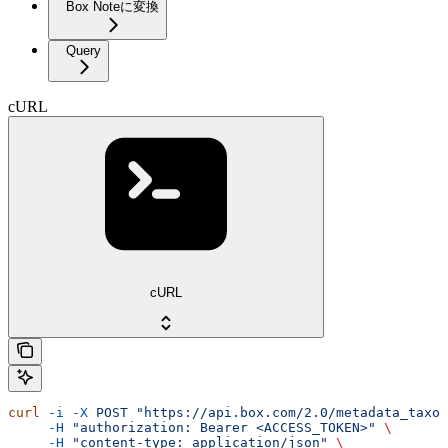
Box Noteに変換
Query
cURL
cURL
curl
 -i
 -X
 POST
 "https://api.box.com/2.0/metadata_taxon
     -H
 "authorization: Bearer <ACCESS_TOKEN>"
 \
     -H
 "content-type: application/json"
 \