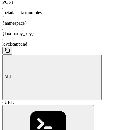
POST
/
metadata_taxonomies
/
{namespace}
/
{taxonomy_key}
/
levels:append
試す
cURL