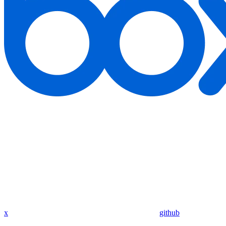
x
github