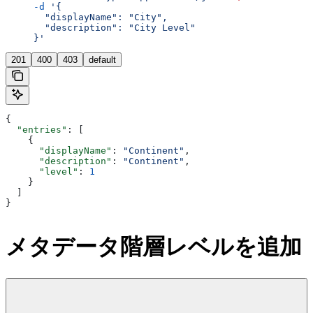
     -d
 '{
       "displayName": "City",
       "description": "City Level"
     }'
201
400
403
default
{
  "entries"
: [
    {
      "displayName"
: 
"Continent"
,
      "description"
: 
"Continent"
,
      "level"
: 
1
    }
  ]
}
メタデータ階層レベルを追加