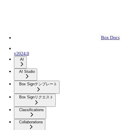
Box Docs
v2024.0
AI
AI Studio
Box Signテンプレート
Box Signリクエスト
Classifications
Collaborations