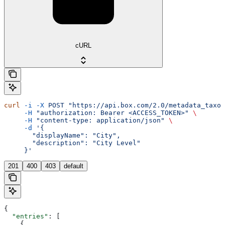
cURL
curl
 -i
 -X
 POST
 "https://api.box.com/2.0/metadata_taxon
     -H
 "authorization: Bearer <ACCESS_TOKEN>"
 \
     -H
 "content-type: application/json"
 \
     -d
 '{
       "displayName": "City",
       "description": "City Level"
     }'
201
400
403
default
{
  "entries"
: [
    {