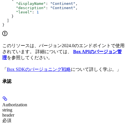
      "displayName"
: 
"Continent"
,
      "description"
: 
"Continent"
,
      "level"
: 
1
    }
  ]
}
このリソースは、バージョン2024.0のエンドポイントで使用
されています。 詳細については、
Box APIのバージョン管
理
を参照してください。
「
Box SDKのバージョニング戦略
について詳しく学ぶ。」
承認
Authorization
string
header
必須