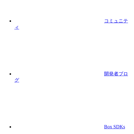
コミュニテ
ィ
開発者ブロ
グ
Box SDKs