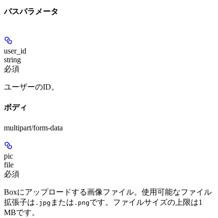
パスパラメータ
user_id
string
必須
ユーザーのID。
ボディ
multipart/form-data
pic
file
必須
Boxにアップロードする画像ファイル。使用可能なファイル
拡張子は
または
です。ファイルサイズの上限は1
.jpg
.png
MBです。