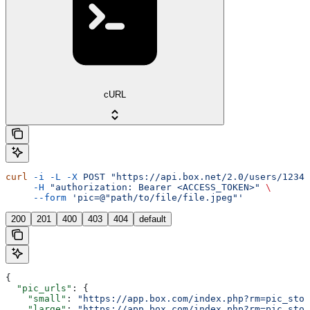
cURL
curl
 -i
 -L
 -X
 POST
 "https://api.box.net/2.0/users/12345
     -H
 "authorization: Bearer <ACCESS_TOKEN>"
 \
     --form
 'pic=@"path/to/file/file.jpeg"'
200
201
400
403
404
default
{
  "pic_urls"
: {
    "small"
: 
"https://app.box.com/index.php?rm=pic_stor
    "large"
: 
"https://app.box.com/index.php?rm=pic_stor