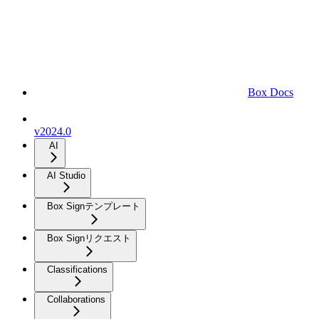
Box Docs
v2024.0
AI
AI Studio
Box Signテンプレート
Box Signリクエスト
Classifications
Collaborations