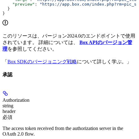
    "preview"
: 
"https://app.box.com/index.php?rm=pic_st
  }
}
このリソースは、バージョン2024.0のエンドポイントで使用
されています。 詳細については、
Box APIのバージョン管
理
を参照してください。
「
Box SDKのバージョニング戦略
について詳しく学ぶ。」
承認
Authorization
string
header
必須
The access token received from the authorization server in the
OAuth 2.0 flow.