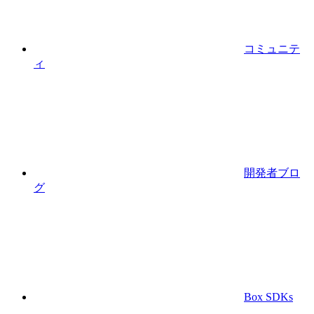
コミュニテ
ィ
開発者ブロ
グ
Box SDKs