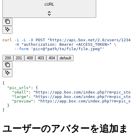
cURL
curl
 -i
 -L
 -X
 POST
 "https://api.box.net/2.0/users/12345
     -H
 "authorization: Bearer <ACCESS_TOKEN>"
 \
     --form
 'pic=@"path/to/file/file.jpeg"'
200
201
400
403
404
default
{
  "pic_urls"
: {
    "small"
: 
"https://app.box.com/index.php?rm=pic_stor
    "large"
: 
"https://app.box.com/index.php?rm=pic_stor
    "preview"
: 
"https://app.box.com/index.php?rm=pic_st
  }
}
ユーザーのアバターを追加ま