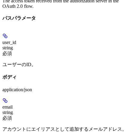
The access token received from the authorization server in the
OAuth 2.0 flow.
パスパラメータ
user_id
string
必須
ユーザーのID。
ボディ
application/json
email
string
必須
アカウントにエイリアスとして追加するメールアドレス。