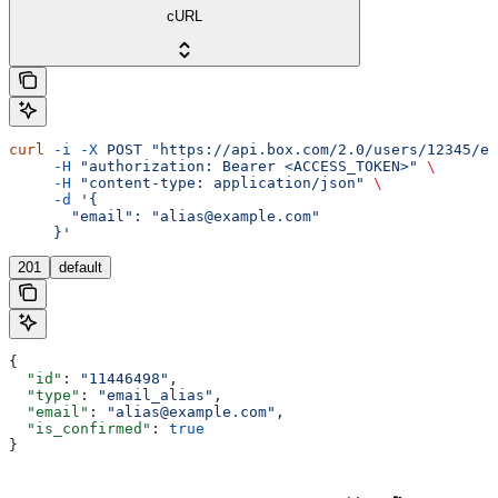
cURL
curl
 -i
 -X
 POST
 "https://api.box.com/2.0/users/12345/em
     -H
 "authorization: Bearer <ACCESS_TOKEN>"
 \
     -H
 "content-type: application/json"
 \
     -d
 '{
       "email": "alias@example.com"
     }'
201
default
{
  "id"
: 
"11446498"
,
  "type"
: 
"email_alias"
,
  "email"
: 
"alias@example.com"
,
  "is_confirmed"
: 
true
}