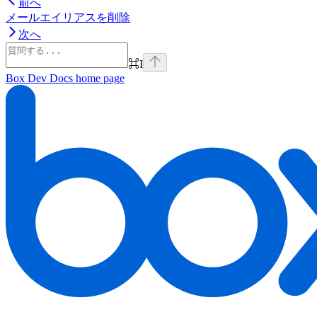
前へ
メールエイリアスを削除
次へ
⌘
I
Box Dev Docs
home page