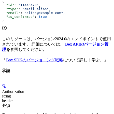
{
  "id"
: 
"11446498"
,
  "type"
: 
"email_alias"
,
  "email"
: 
"alias@example.com"
,
  "is_confirmed"
: 
true
}
このリソースは、バージョン2024.0のエンドポイントで使用
されています。 詳細については、
Box APIのバージョン管
理
を参照してください。
「
Box SDKのバージョニング戦略
について詳しく学ぶ。」
承認
Authorization
string
header
必須