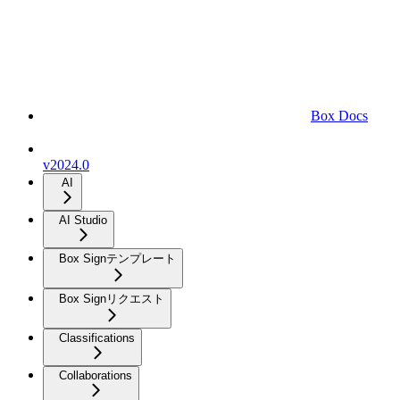
Box Docs
v2024.0
AI
AI Studio
Box Signテンプレート
Box Signリクエスト
Classifications
Collaborations