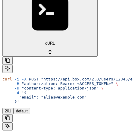
cURL
curl
 -i
 -X
 POST
 "https://api.box.com/2.0/users/12345/em
     -H
 "authorization: Bearer <ACCESS_TOKEN>"
 \
     -H
 "content-type: application/json"
 \
     -d
 '{
       "email": "alias@example.com"
     }'
201
default