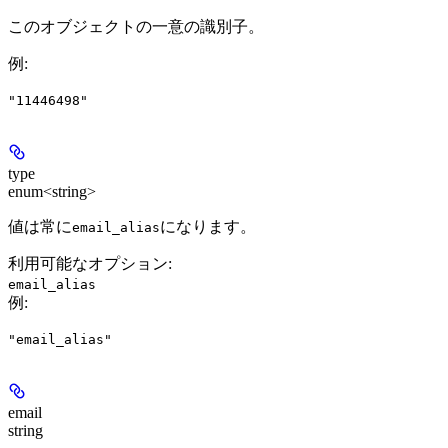
このオブジェクトの一意の識別子。
例
:
"11446498"
type
enum<string>
値は常に
になります。
email_alias
利用可能なオプション
:
email_alias
例
:
"email_alias"
email
string