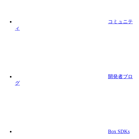
コミュニテ
ィ
開発者ブロ
グ
Box SDKs