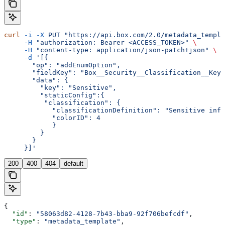
curl
 -i
 -X
 PUT
 "https://api.box.com/2.0/metadata_templa
     -H
 "authorization: Bearer <ACCESS_TOKEN>"
 \
     -H
 "content-type: application/json-patch+json"
 \
     -d
 '[{
       "op": "addEnumOption",
       "fieldKey": "Box__Security__Classification__Key"
       "data": {
         "key": "Sensitive",
         "staticConfig":{
          "classification": {
            "classificationDefinition": "Sensitive inf
            "colorID": 4
            }
         }
       }
     }]'
200
400
404
default
{
  "id"
: 
"58063d82-4128-7b43-bba9-92f706befcdf"
,
  "type"
: 
"metadata_template"
,