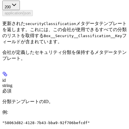
200
application/json
更新された
メタデータテンプレート
securityClassification
を返します。これには、この会社が使用できるすべての分類
のリストを取得する
フ
Box__Security__Classification__Key
ィールドが含まれています。
会社が定義したセキュリティ分類を保持するメタデータテン
プレート。
id
string
必須
分類テンプレートのID。
例
:
"58063d82-4128-7b43-bba9-92f706befcdf"