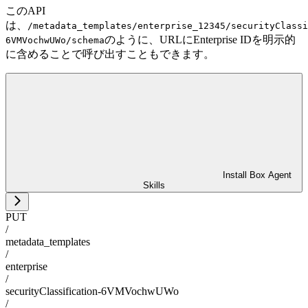
このAPI
は、
/metadata_templates/enterprise_12345/securityClassi
のように、URLにEnterprise IDを明示的
6VMVochwUWo/schema
に含めることで呼び出すこともできます。
Install Box Agent
Skills
PUT
/
metadata_templates
/
enterprise
/
securityClassification-6VMVochwUWo
/