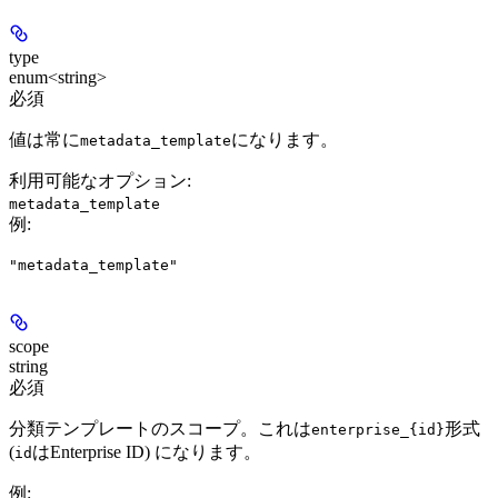
type
enum<string>
必須
値は常に
になります。
metadata_template
利用可能なオプション
:
metadata_template
例
:
"metadata_template"
scope
string
必須
分類テンプレートのスコープ。これは
形式
enterprise_{id}
(
はEnterprise ID) になります。
id
例
: