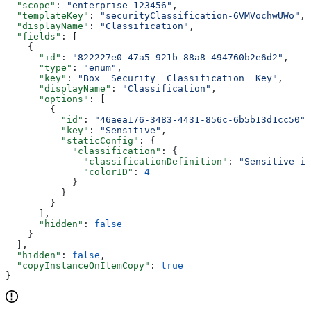
  "scope"
: 
"enterprise_123456"
,
  "templateKey"
: 
"securityClassification-6VMVochwUWo"
,
  "displayName"
: 
"Classification"
,
  "fields"
: [
    {
      "id"
: 
"822227e0-47a5-921b-88a8-494760b2e6d2"
,
      "type"
: 
"enum"
,
      "key"
: 
"Box__Security__Classification__Key"
,
      "displayName"
: 
"Classification"
,
      "options"
: [
        {
          "id"
: 
"46aea176-3483-4431-856c-6b5b13d1cc50"
,
          "key"
: 
"Sensitive"
,
          "staticConfig"
: {
            "classification"
: {
              "classificationDefinition"
: 
"Sensitive i
              "colorID"
: 
4
            }
          }
        }
      ],
      "hidden"
: 
false
    }
  ],
  "hidden"
: 
false
,
  "copyInstanceOnItemCopy"
: 
true
}