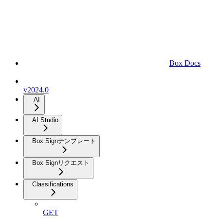
Box Docs
v2024.0
AI
AI Studio
Box Signテンプレート
Box Signリクエスト
Classifications
GET