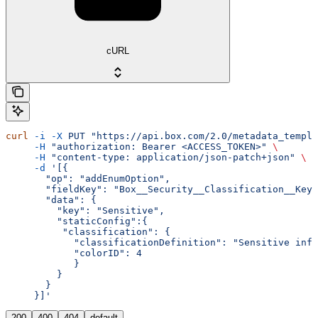
cURL
curl
 -i
 -X
 PUT
 "https://api.box.com/2.0/metadata_templa
     -H
 "authorization: Bearer <ACCESS_TOKEN>"
 \
     -H
 "content-type: application/json-patch+json"
 \
     -d
 '[{
       "op": "addEnumOption",
       "fieldKey": "Box__Security__Classification__Key"
       "data": {
         "key": "Sensitive",
         "staticConfig":{
          "classification": {
            "classificationDefinition": "Sensitive inf
            "colorID": 4
            }
         }
       }
     }]'
200
400
404
default