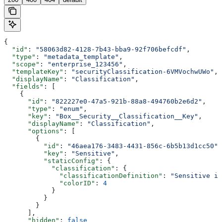
{
  "id"
: 
"58063d82-4128-7b43-bba9-92f706befcdf"
,
  "type"
: 
"metadata_template"
,
  "scope"
: 
"enterprise_123456"
,
  "templateKey"
: 
"securityClassification-6VMVochwUWo"
,
  "displayName"
: 
"Classification"
,
  "fields"
: [
    {
      "id"
: 
"822227e0-47a5-921b-88a8-494760b2e6d2"
,
      "type"
: 
"enum"
,
      "key"
: 
"Box__Security__Classification__Key"
,
      "displayName"
: 
"Classification"
,
      "options"
: [
        {
          "id"
: 
"46aea176-3483-4431-856c-6b5b13d1cc50"
,
          "key"
: 
"Sensitive"
,
          "staticConfig"
: {
            "classification"
: {
              "classificationDefinition"
: 
"Sensitive i
              "colorID"
: 
4
            }
          }
        }
      ],
      "hidden"
: 
false