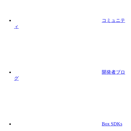
コミュニテ
ィ
開発者ブロ
グ
Box SDKs