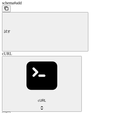
schema#add
試す
cURL
cURL