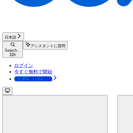
日本語
アシスタントに質問
Search...
⌘
K
ログイン
今すぐ無料で開始
今すぐ無料で開始