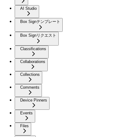
AI Studio
Box Signテンプレート
Box Signリクエスト
Classifications
Collaborations
Collections
Comments
Device Pinners
Events
Files