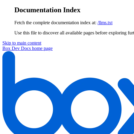
Documentation Index
Fetch the complete documentation index at:
/llms.txt
Use this file to discover all available pages before exploring fur
Skip to main content
Box Dev Docs
home page