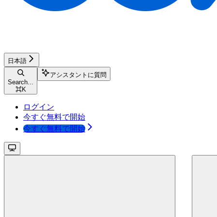
日本語
アシスタントに質問
Search...
⌘
K
ログイン
今すぐ無料で開始
今すぐ無料で開始