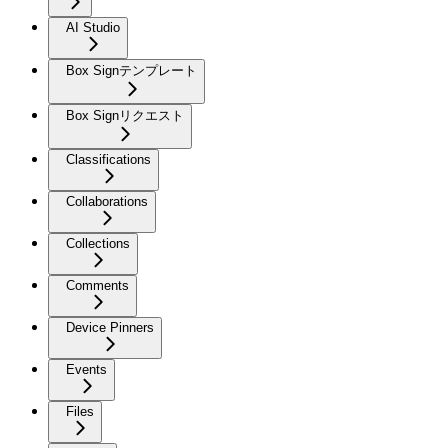
AI Studio
Box Signテンプレート
Box Signリクエスト
Classifications
Collaborations
Collections
Comments
Device Pinners
Events
Files