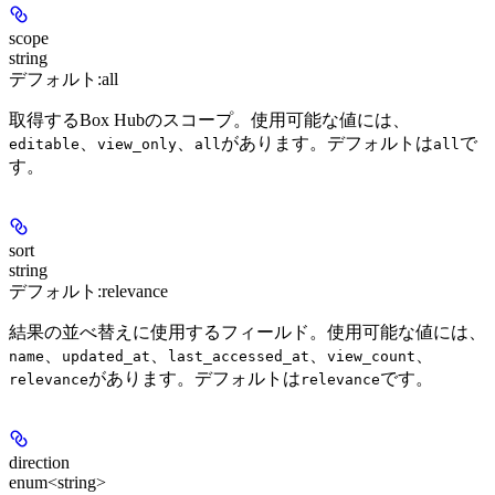
scope
string
デフォルト:
all
取得するBox Hubのスコープ。使用可能な値には、
、
、
があります。デフォルトは
で
editable
view_only
all
all
す。
sort
string
デフォルト:
relevance
結果の並べ替えに使用するフィールド。使用可能な値には、
、
、
、
、
name
updated_at
last_accessed_at
view_count
があります。デフォルトは
です。
relevance
relevance
direction
enum<string>