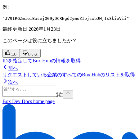
例
:
"JV9IRGZmieiBasejOG9yDCRNgd2ymoZIbjsxbJMjIs3kioVii"
最終更新日
2026年1月23日
このページは役に立ちましたか？
はい
いいえ
IDを指定してBox Hubの情報を取得
前へ
リクエストしている企業のすべてのBox Hubのリストを取得
次へ
⌘
I
Box Dev Docs
home page