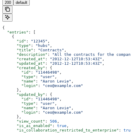
200
default
{
  "entries"
: [
    {
      "id"
: 
"12345"
,
      "type"
: 
"hubs"
,
      "title"
: 
"Contracts"
,
      "description"
: 
"All the contracts for the company
      "created_at"
: 
"2012-12-12T10:53:43Z"
,
      "updated_at"
: 
"2012-12-12T10:53:43Z"
,
      "created_by"
: {
        "id"
: 
"11446498"
,
        "type"
: 
"user"
,
        "name"
: 
"Aaron Levie"
,
        "login"
: 
"ceo@example.com"
      },
      "updated_by"
: {
        "id"
: 
"11446498"
,
        "type"
: 
"user"
,
        "name"
: 
"Aaron Levie"
,
        "login"
: 
"ceo@example.com"
      },
      "view_count"
: 
506
,
      "is_ai_enabled"
: 
true
,
      "is_collaboration_restricted_to_enterprise"
: 
true