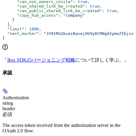
      "can_non_owners_invite"
: 
true
,
      "can_shared_link_be_created"
: 
true
,
      "can_public_shared_link_be_created"
: 
true
,
      "copy_hub_access"
: 
"company"
    }
  ],
  "limit"
: 
1000
,
  "next_marker"
: 
"JV9IRGZmieiBasejOG9yDCRNgd2ymoZIbjsxb
}
「
Box SDKのバージョニング戦略
について詳しく学ぶ。」
承認
Authorization
string
header
必須
The access token received from the authorization server in the
OAuth 2.0 flow.