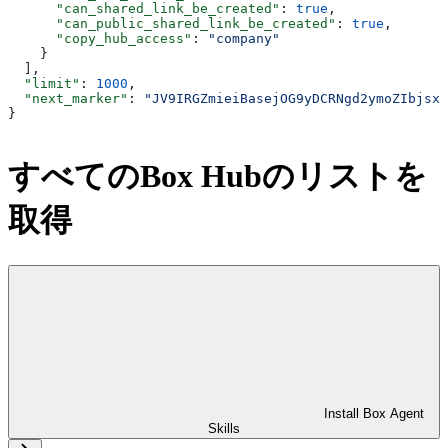
      "can_shared_link_be_created"
: 
true
,
      "can_public_shared_link_be_created"
: 
true
,
      "copy_hub_access"
: 
"company"
    }
  ],
  "limit"
: 
1000
,
  "next_marker"
: 
"JV9IRGZmieiBasejOG9yDCRNgd2ymoZIbjsxb
}
すべてのBox Hubのリストを
取得
Install Box Agent
Skills