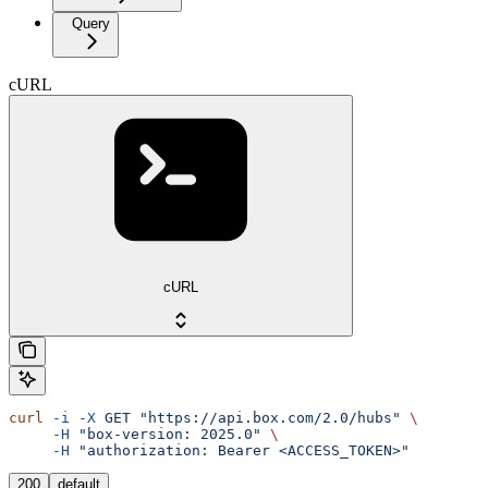
Query
cURL
cURL
curl
 -i
 -X
 GET
 "https://api.box.com/2.0/hubs"
 \
     -H
 "box-version: 2025.0"
 \
     -H
 "authorization: Bearer <ACCESS_TOKEN>"
200
default