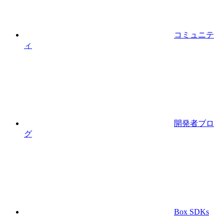
コミュニテ
ィ
開発者ブロ
グ
Box SDKs