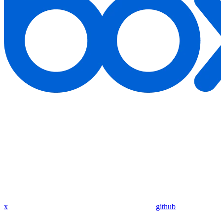
x
github