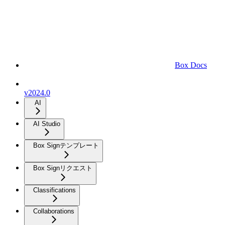
Box Docs
v2024.0
AI
AI Studio
Box Signテンプレート
Box Signリクエスト
Classifications
Collaborations