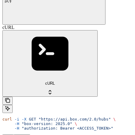
試す
cURL
cURL
curl
 -i
 -X
 GET
 "https://api.box.com/2.0/hubs"
 \
     -H
 "box-version: 2025.0"
 \
     -H
 "authorization: Bearer <ACCESS_TOKEN>"