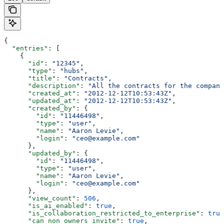
{
  "entries"
: [
    {
      "id"
: 
"12345"
,
      "type"
: 
"hubs"
,
      "title"
: 
"Contracts"
,
      "description"
: 
"All the contracts for the company
      "created_at"
: 
"2012-12-12T10:53:43Z"
,
      "updated_at"
: 
"2012-12-12T10:53:43Z"
,
      "created_by"
: {
        "id"
: 
"11446498"
,
        "type"
: 
"user"
,
        "name"
: 
"Aaron Levie"
,
        "login"
: 
"ceo@example.com"
      },
      "updated_by"
: {
        "id"
: 
"11446498"
,
        "type"
: 
"user"
,
        "name"
: 
"Aaron Levie"
,
        "login"
: 
"ceo@example.com"
      },
      "view_count"
: 
506
,
      "is_ai_enabled"
: 
true
,
      "is_collaboration_restricted_to_enterprise"
: 
true
      "can_non_owners_invite"
: 
true
,