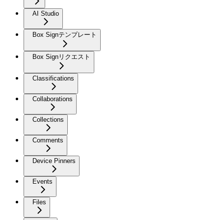
AI Studio
Box Signテンプレート
Box Signリクエスト
Classifications
Collaborations
Collections
Comments
Device Pinners
Events
Files