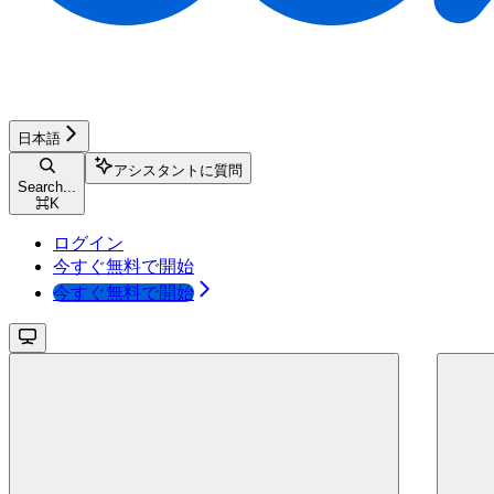
日本語
アシスタントに質問
Search...
⌘
K
ログイン
今すぐ無料で開始
今すぐ無料で開始