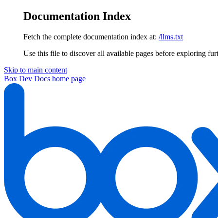
Documentation Index
Fetch the complete documentation index at:
/llms.txt
Use this file to discover all available pages before exploring fur
Skip to main content
Box Dev Docs
home page