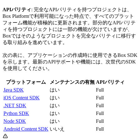
APIパリティ
: 完全なAPIパリティを持つプロジェクトは、
Box Platformで利用可能になった時点で、すべてのプラット
フォーム機能が積極的に更新されます。部分的なAPIパリテ
ィを持つプロジェクトには一部の機能が欠けていますが、
Boxではそのようなプロジェクトを完全なパリティに移行す
る取り組みを進めています。
次の表に、アプリケーションの作成時に使用できるBox SDK
を示します。最新のAPIサポートや機能には、次世代のSDK
を使用してください。
プラットフォーム
メンテナンスの有無
APIパリティ
Java SDK
はい
Full
iOS Content SDK
はい
Full
.NET SDK
はい
Full
Python SDK
はい
Full
Node SDK
はい
Full
Android Content SDK
いいえ
Full