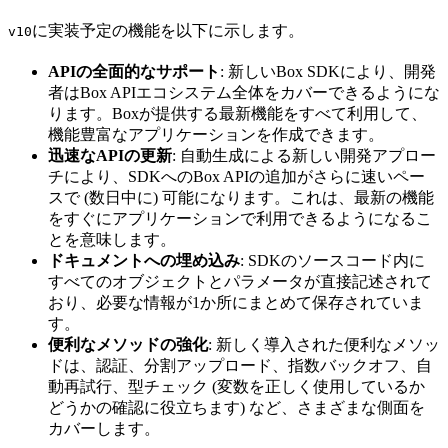
に実装予定の機能を以下に示します。
v10
APIの全面的なサポート
: 新しいBox SDKにより、開発
者はBox APIエコシステム全体をカバーできるようにな
ります。Boxが提供する最新機能をすべて利用して、
機能豊富なアプリケーションを作成できます。
迅速なAPIの更新
: 自動生成による新しい開発アプロー
チにより、SDKへのBox APIの追加がさらに速いペー
スで (数日中に) 可能になります。これは、最新の機能
をすぐにアプリケーションで利用できるようになるこ
とを意味します。
ドキュメントへの埋め込み
: SDKのソースコード内に
すべてのオブジェクトとパラメータが直接記述されて
おり、必要な情報が1か所にまとめて保存されていま
す。
便利なメソッドの強化
: 新しく導入された便利なメソッ
ドは、認証、分割アップロード、指数バックオフ、自
動再試行、型チェック (変数を正しく使用しているか
どうかの確認に役立ちます) など、さまざまな側面を
カバーします。