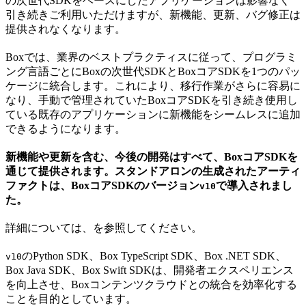
の次世代SDKをベースにしたアプリケーションは影響なく
引き続きご利用いただけますが、新機能、更新、バグ修正は
提供されなくなります。
Boxでは、業界のベストプラクティスに従って、プログラミ
ング言語ごとにBoxの次世代SDKとBoxコアSDKを1つのパッ
ケージに統合します。これにより、移行作業がさらに容易に
なり、手動で管理されていたBoxコアSDKを引き続き使用し
ている既存のアプリケーションに新機能をシームレスに追加
できるようになります。
新機能や更新を含む、今後の開発はすべて、BoxコアSDKを
通じて提供されます。スタンドアロンの生成されたアーティ
ファクトは、BoxコアSDKのバージョン
で導入されまし
v10
た。
詳細については、
を参照してください。
のPython SDK、Box TypeScript SDK、Box .NET SDK、
v10
Box Java SDK、Box Swift SDKは、開発者エクスペリエンス
を向上させ、Boxコンテンツクラウドとの統合を効率化する
ことを目的としています。