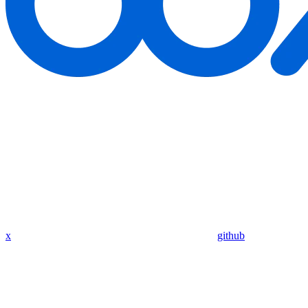
x
github