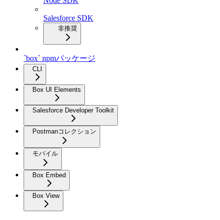
Node SDK
Salesforce SDK
非推奨
`box` npmパッケージ
CLI
Box UI Elements
Salesforce Developer Toolkit
Postmanコレクション
モバイル
Box Embed
Box View