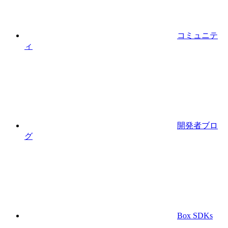
コミュニテ
ィ
開発者ブロ
グ
Box SDKs