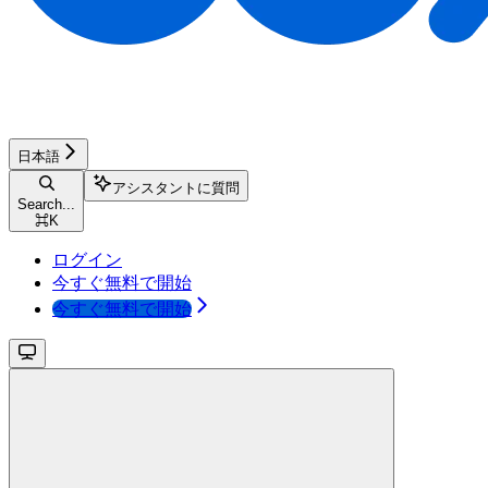
日本語
アシスタントに質問
Search...
⌘
K
ログイン
今すぐ無料で開始
今すぐ無料で開始