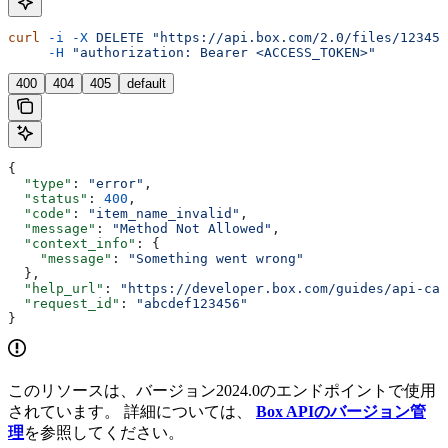
curl
 -i
 -X
 DELETE
 "https://api.box.com/2.0/files/12345/
     -H
 "authorization: Bearer <ACCESS_TOKEN>"
400
404
405
default
{
  "type"
: 
"error"
,
  "status"
: 
400
,
  "code"
: 
"item_name_invalid"
,
  "message"
: 
"Method Not Allowed"
,
  "context_info"
: {
    "message"
: 
"Something went wrong"
  },
  "help_url"
: 
"https://developer.box.com/guides/api-cal
  "request_id"
: 
"abcdef123456"
}
このリソースは、バージョン2024.0のエンドポイントで使用
されています。 詳細については、
Box APIのバージョン管
理
を参照してください。