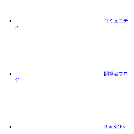
コミュニテ
ィ
開発者ブロ
グ
Box SDKs