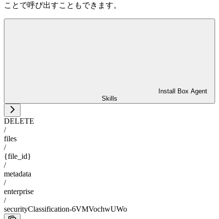
ことで呼び出すこともできます。
Install Box Agent
Skills
DELETE
/
files
/
{file_id}
/
metadata
/
enterprise
/
securityClassification-6VMVochwUWo