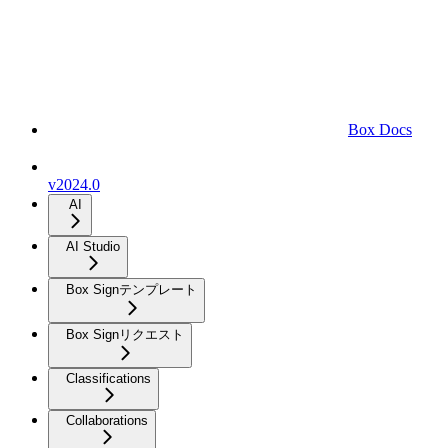
Box Docs
v2024.0
AI
AI Studio
Box Signテンプレート
Box Signリクエスト
Classifications
Collaborations