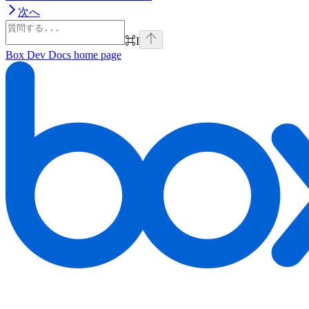
次へ
⌘
I
Box Dev Docs
home page