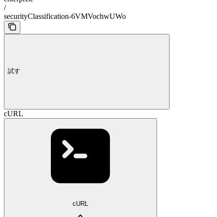
/
securityClassification-6VMVochwUWo
試す
cURL
cURL