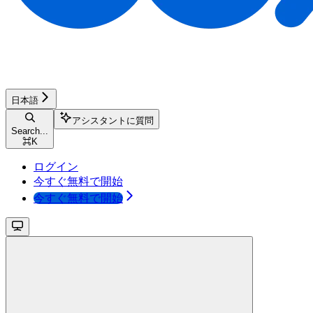
日本語
アシスタントに質問
Search...
⌘
K
ログイン
今すぐ無料で開始
今すぐ無料で開始