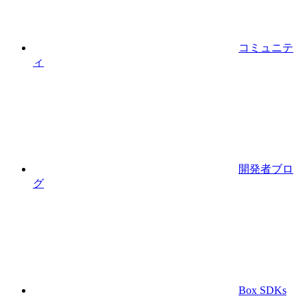
コミュニテ
ィ
開発者ブロ
グ
Box SDKs