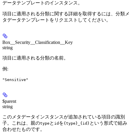
データテンプレートのインスタンス。
項目に適用される分類に関する詳細を取得するには、分類メ
タデータテンプレートをリクエストしてください。
Box__Security__Classification__Key
string
項目に適用される分類の名前。
例
:
"Sensitive"
$parent
string
このメタデータインスタンスが追加されている項目の識別
子。これは、親の
と
を
という形式で組み
type
id
{type}_{id}
合わせたものです。