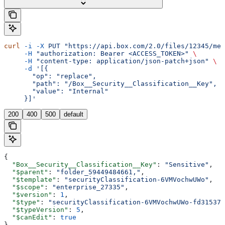
curl
 -i
 -X
 PUT
 "https://api.box.com/2.0/files/12345/met
     -H
 "authorization: Bearer <ACCESS_TOKEN>"
 \
     -H
 "content-type: application/json-patch+json"
 \
     -d
 '[{
       "op": "replace",
       "path": "/Box__Security__Classification__Key",
       "value": "Internal"
     }]'
200
400
500
default
{
  "Box__Security__Classification__Key"
: 
"Sensitive"
,
  "$parent"
: 
"folder_59449484661,"
,
  "$template"
: 
"securityClassification-6VMVochwUWo"
,
  "$scope"
: 
"enterprise_27335"
,
  "$version"
: 
1
,
  "$type"
: 
"securityClassification-6VMVochwUWo-fd31537a
  "$typeVersion"
: 
5
,
  "$canEdit"
: 
true
}