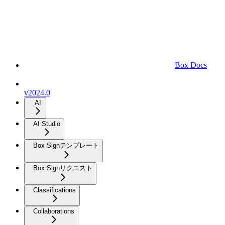
Box Docs
v2024.0
AI
AI Studio
Box Signテンプレート
Box Signリクエスト
Classifications
Collaborations