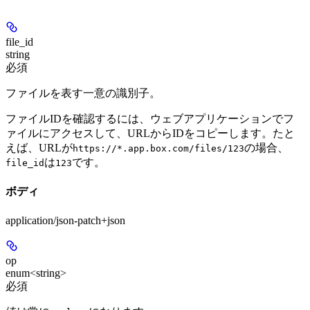
file_id
string
必須
ファイルを表す一意の識別子。
ファイルIDを確認するには、ウェブアプリケーションでフ
ァイルにアクセスして、URLからIDをコピーします。たと
えば、URLが
の場合、
https://*.app.box.com/files/123
は
です。
file_id
123
ボディ
application/json-patch+json
op
enum<string>
必須