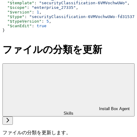
  "$template"
: 
"securityClassification-6VMVochwUWo"
,
  "$scope"
: 
"enterprise_27335"
,
  "$version"
: 
1
,
  "$type"
: 
"securityClassification-6VMVochwUWo-fd31537a
  "$typeVersion"
: 
5
,
  "$canEdit"
: 
true
}
ファイルの分類を更新
Install Box Agent
Skills
ファイルの分類を更新します。