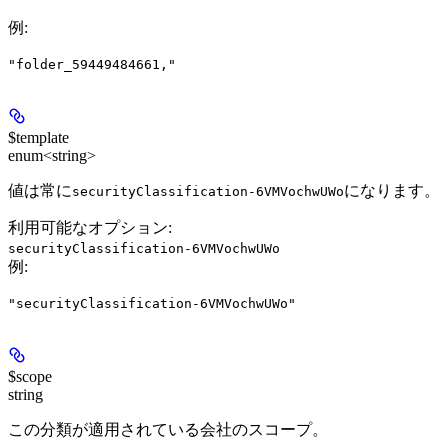
例
:
"folder_59449484661,"
$template
enum<string>
値は常に
になります。
securityClassification-6VMVochwUWo
利用可能なオプション
:
securityClassification-6VMVochwUWo
例
:
"securityClassification-6VMVochwUWo"
$scope
string
この分類が適用されている会社のスコープ。