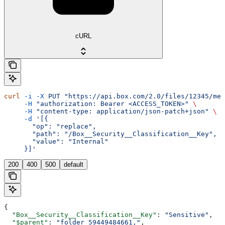
cURL
curl
 -i
 -X
 PUT
 "https://api.box.com/2.0/files/12345/met
     -H
 "authorization: Bearer <ACCESS_TOKEN>"
 \
     -H
 "content-type: application/json-patch+json"
 \
     -d
 '[{
       "op": "replace",
       "path": "/Box__Security__Classification__Key",
       "value": "Internal"
     }]'
200
400
500
default
{
  "Box__Security__Classification__Key"
: 
"Sensitive"
,
  "$parent"
: 
"folder_59449484661,"
,