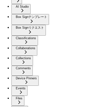
AI Studio
Box Signテンプレート
Box Signリクエスト
Classifications
Collaborations
Collections
Comments
Device Pinners
Events
Files