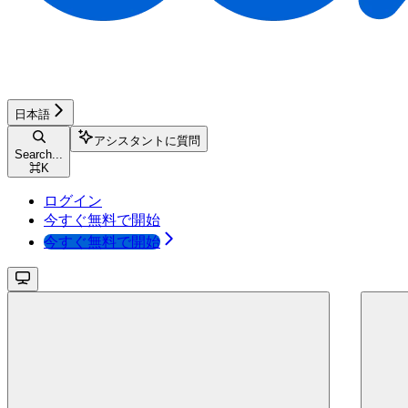
日本語
アシスタントに質問
Search...
⌘
K
ログイン
今すぐ無料で開始
今すぐ無料で開始