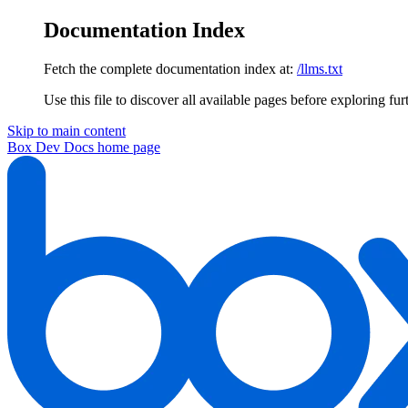
Documentation Index
Fetch the complete documentation index at:
/llms.txt
Use this file to discover all available pages before exploring fur
Skip to main content
Box Dev Docs
home page