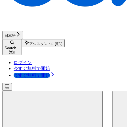
日本語
アシスタントに質問
Search...
⌘
K
ログイン
今すぐ無料で開始
今すぐ無料で開始