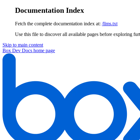
Documentation Index
Fetch the complete documentation index at:
/llms.txt
Use this file to discover all available pages before exploring fur
Skip to main content
Box Dev Docs
home page