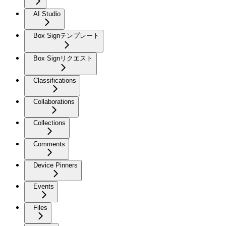
AI Studio
Box Signテンプレート
Box Signリクエスト
Classifications
Collaborations
Collections
Comments
Device Pinners
Events
Files