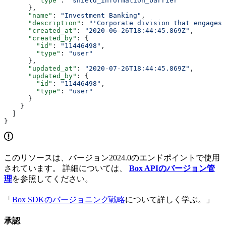
        "type"
: 
"shield_information_barrier"
      },
      "name"
: 
"Investment Banking"
,
      "description"
: 
"'Corporate division that engages 
      "created_at"
: 
"2020-06-26T18:44:45.869Z"
,
      "created_by"
: {
        "id"
: 
"11446498"
,
        "type"
: 
"user"
      },
      "updated_at"
: 
"2020-07-26T18:44:45.869Z"
,
      "updated_by"
: {
        "id"
: 
"11446498"
,
        "type"
: 
"user"
      }
    }
  ]
}
このリソースは、バージョン2024.0のエンドポイントで使用
されています。 詳細については、
Box APIのバージョン管
理
を参照してください。
「
Box SDKのバージョニング戦略
について詳しく学ぶ。」
承認