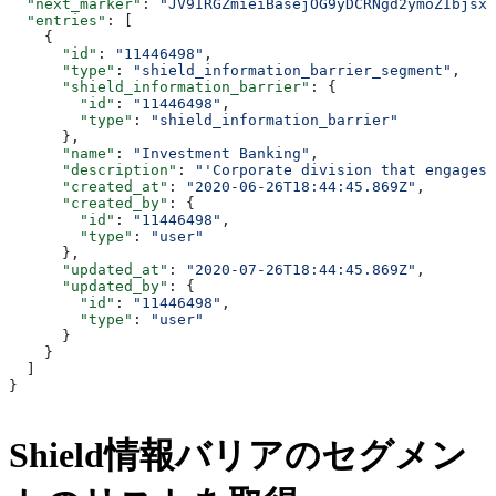
  "next_marker"
: 
"JV9IRGZmieiBasejOG9yDCRNgd2ymoZIbjsxb
  "entries"
: [
    {
      "id"
: 
"11446498"
,
      "type"
: 
"shield_information_barrier_segment"
,
      "shield_information_barrier"
: {
        "id"
: 
"11446498"
,
        "type"
: 
"shield_information_barrier"
      },
      "name"
: 
"Investment Banking"
,
      "description"
: 
"'Corporate division that engages 
      "created_at"
: 
"2020-06-26T18:44:45.869Z"
,
      "created_by"
: {
        "id"
: 
"11446498"
,
        "type"
: 
"user"
      },
      "updated_at"
: 
"2020-07-26T18:44:45.869Z"
,
      "updated_by"
: {
        "id"
: 
"11446498"
,
        "type"
: 
"user"
      }
    }
  ]
}
Shield情報バリアのセグメン