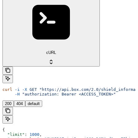
cURL
curl
 -i
 -X
 GET
 "https://api.box.com/2.0/shield_informat
     -H
 "authorization: Bearer <ACCESS_TOKEN>"
200
404
default
{
  "limit"
: 
1000
,