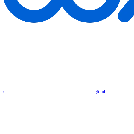
x
github