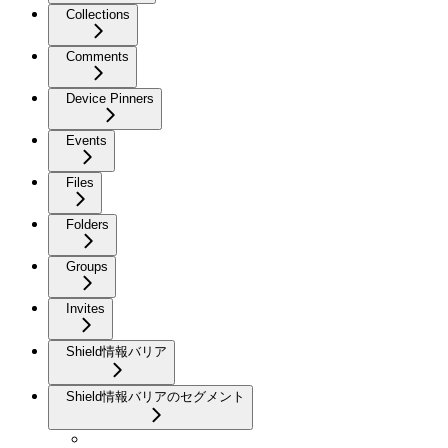
Collections
Comments
Device Pinners
Events
Files
Folders
Groups
Invites
Shield情報バリア
Shield情報バリアのセグメント