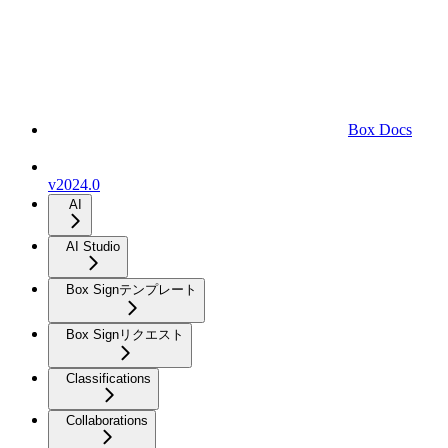
Box Docs
v2024.0
AI
AI Studio
Box Signテンプレート
Box Signリクエスト
Classifications
Collaborations