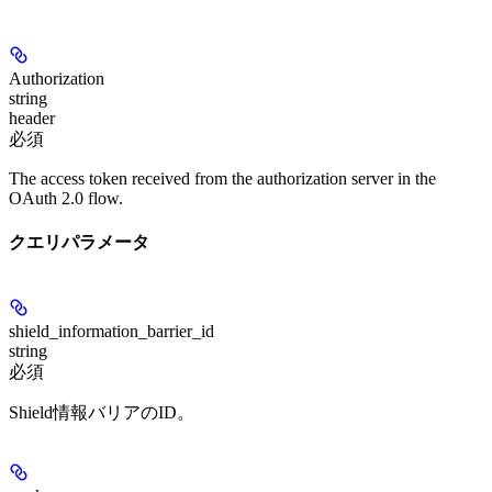
Authorization
string
header
必須
The access token received from the authorization server in the
OAuth 2.0 flow.
クエリパラメータ
shield_information_barrier_id
string
必須
Shield情報バリアのID。