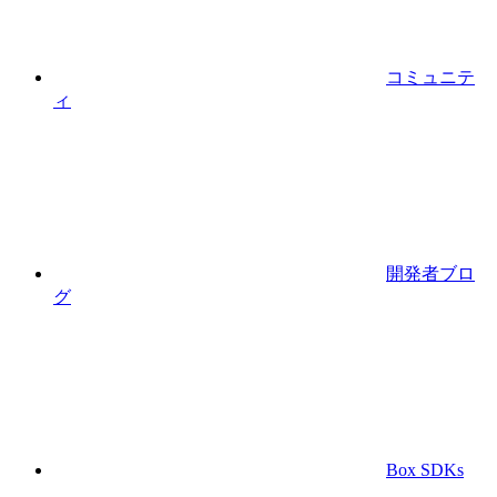
コミュニテ
ィ
開発者ブロ
グ
Box SDKs