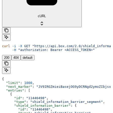
cURL
curl
 -i
 -X
 GET
 "https://api.box.com/2.0/shield_informat
     -H
 "authorization: Bearer <ACCESS_TOKEN>"
200
404
default
{
  "limit"
: 
1000
,
  "next_marker"
: 
"JV9IRGZmieiBasejOG9yDCRNgd2ymoZIbjsxb
  "entries"
: [
    {
      "id"
: 
"11446498"
,
      "type"
: 
"shield_information_barrier_segment"
,
      "shield_information_barrier"
: {
        "id"
: 
"11446498"
,