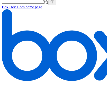
⌘
I
Box Dev Docs
home page