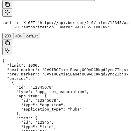
curl -i -X GET "https://api.box.com/2.0/files/12345/app
     -H "authorization: Bearer <ACCESS_TOKEN>"
200
404
default
{

  "limit": 1000,

  "next_marker": "JV9IRGZmieiBasejOG9yDCRNgd2ymoZIbjsxb
  "prev_marker": "JV9IRGZmieiBasejOG9yDCRNgd2ymoZIbjsxb
  "entries": [

    {

      "id": "12345678",

      "type": "app_item_association",

      "app_item": {

        "id": "12345678",

        "type": "app_item",

        "application_type": "hubs"

      },

      "item": {

        "id": "12345",

        "type": "file",
