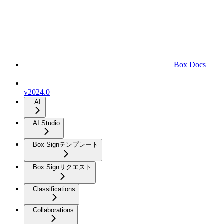
Box Docs
v2024.0
AI
AI Studio
Box Signテンプレート
Box Signリクエスト
Classifications
Collaborations