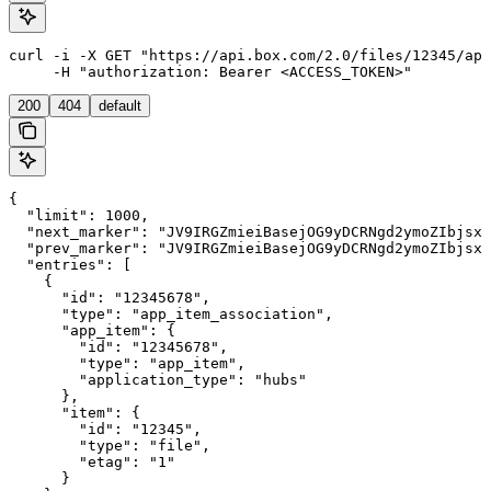
curl -i -X GET "https://api.box.com/2.0/files/12345/app
     -H "authorization: Bearer <ACCESS_TOKEN>"
200
404
default
{

  "limit": 1000,

  "next_marker": "JV9IRGZmieiBasejOG9yDCRNgd2ymoZIbjsxb
  "prev_marker": "JV9IRGZmieiBasejOG9yDCRNgd2ymoZIbjsxb
  "entries": [

    {

      "id": "12345678",

      "type": "app_item_association",

      "app_item": {

        "id": "12345678",

        "type": "app_item",

        "application_type": "hubs"

      },

      "item": {

        "id": "12345",

        "type": "file",

        "etag": "1"

      }
