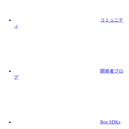
コミュニテ
ィ
開発者ブロ
グ
Box SDKs