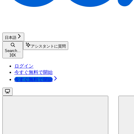
日本語
アシスタントに質問
Search...
⌘
K
ログイン
今すぐ無料で開始
今すぐ無料で開始