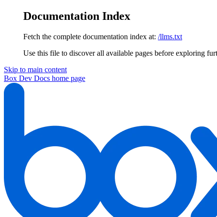
Documentation Index
Fetch the complete documentation index at:
/llms.txt
Use this file to discover all available pages before exploring fur
Skip to main content
Box Dev Docs
home page