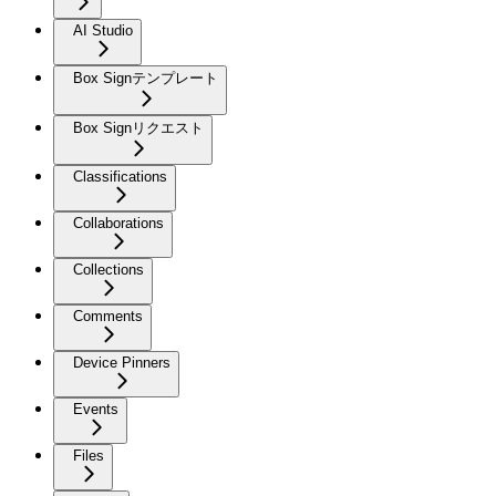
AI Studio
Box Signテンプレート
Box Signリクエスト
Classifications
Collaborations
Collections
Comments
Device Pinners
Events
Files