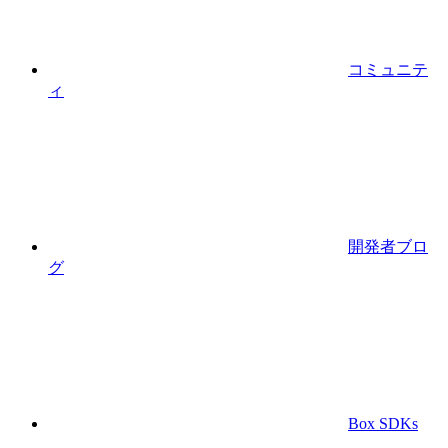
コミュニテ
ィ
開発者ブロ
グ
Box SDKs