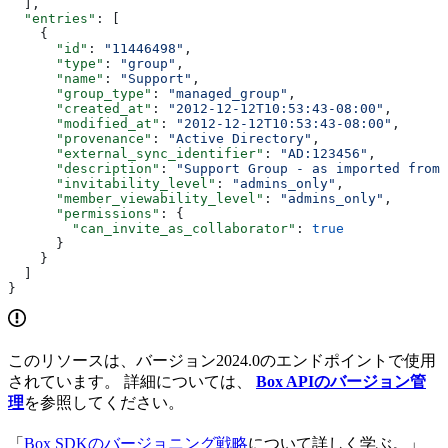
  ],
  "entries"
: [
    {
      "id"
: 
"11446498"
,
      "type"
: 
"group"
,
      "name"
: 
"Support"
,
      "group_type"
: 
"managed_group"
,
      "created_at"
: 
"2012-12-12T10:53:43-08:00"
,
      "modified_at"
: 
"2012-12-12T10:53:43-08:00"
,
      "provenance"
: 
"Active Directory"
,
      "external_sync_identifier"
: 
"AD:123456"
,
      "description"
: 
"Support Group - as imported from 
      "invitability_level"
: 
"admins_only"
,
      "member_viewability_level"
: 
"admins_only"
,
      "permissions"
: {
        "can_invite_as_collaborator"
: 
true
      }
    }
  ]
}
このリソースは、バージョン2024.0のエンドポイントで使用
されています。 詳細については、
Box APIのバージョン管
理
を参照してください。
「
Box SDKのバージョニング戦略
について詳しく学ぶ。」