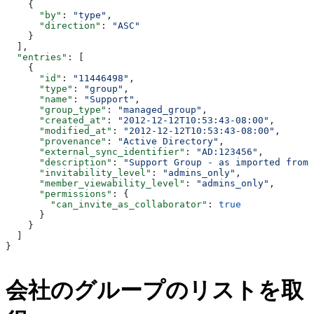
    {
      "by"
: 
"type"
,
      "direction"
: 
"ASC"
    }
  ],
  "entries"
: [
    {
      "id"
: 
"11446498"
,
      "type"
: 
"group"
,
      "name"
: 
"Support"
,
      "group_type"
: 
"managed_group"
,
      "created_at"
: 
"2012-12-12T10:53:43-08:00"
,
      "modified_at"
: 
"2012-12-12T10:53:43-08:00"
,
      "provenance"
: 
"Active Directory"
,
      "external_sync_identifier"
: 
"AD:123456"
,
      "description"
: 
"Support Group - as imported from 
      "invitability_level"
: 
"admins_only"
,
      "member_viewability_level"
: 
"admins_only"
,
      "permissions"
: {
        "can_invite_as_collaborator"
: 
true
      }
    }
  ]
}
会社のグループのリストを取