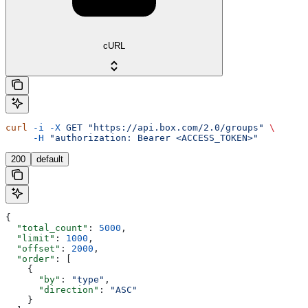
cURL
curl
 -i
 -X
 GET
 "https://api.box.com/2.0/groups"
 \
     -H
 "authorization: Bearer <ACCESS_TOKEN>"
200
default
{
  "total_count"
: 
5000
,
  "limit"
: 
1000
,
  "offset"
: 
2000
,
  "order"
: [
    {
      "by"
: 
"type"
,
      "direction"
: 
"ASC"
    }