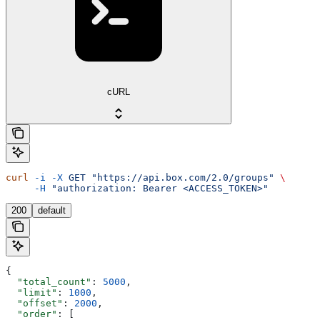
cURL
curl
 -i
 -X
 GET
 "https://api.box.com/2.0/groups"
 \
     -H
 "authorization: Bearer <ACCESS_TOKEN>"
200
default
{
  "total_count"
: 
5000
,
  "limit"
: 
1000
,
  "offset"
: 
2000
,
  "order"
: [