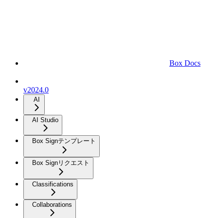
Box Docs
v2024.0
AI
AI Studio
Box Signテンプレート
Box Signリクエスト
Classifications
Collaborations