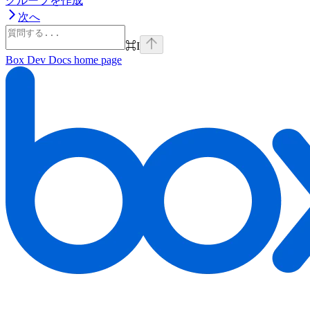
グループを作成
次へ
⌘
I
Box Dev Docs
home page