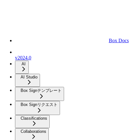
Box Docs
v2024.0
AI
AI Studio
Box Signテンプレート
Box Signリクエスト
Classifications
Collaborations