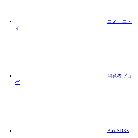
コミュニテ
ィ
開発者ブロ
グ
Box SDKs