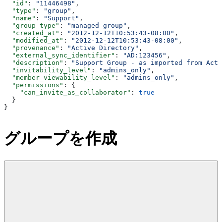
  "id"
: 
"11446498"
,
  "type"
: 
"group"
,
  "name"
: 
"Support"
,
  "group_type"
: 
"managed_group"
,
  "created_at"
: 
"2012-12-12T10:53:43-08:00"
,
  "modified_at"
: 
"2012-12-12T10:53:43-08:00"
,
  "provenance"
: 
"Active Directory"
,
  "external_sync_identifier"
: 
"AD:123456"
,
  "description"
: 
"Support Group - as imported from Acti
  "invitability_level"
: 
"admins_only"
,
  "member_viewability_level"
: 
"admins_only"
,
  "permissions"
: {
    "can_invite_as_collaborator"
: 
true
  }
}
グループを作成