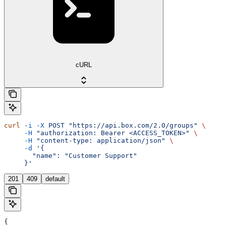
cURL
curl
 -i
 -X
 POST
 "https://api.box.com/2.0/groups"
 \
     -H
 "authorization: Bearer <ACCESS_TOKEN>"
 \
     -H
 "content-type: application/json"
 \
     -d
 '{
       "name": "Customer Support"
     }'
201
409
default
{