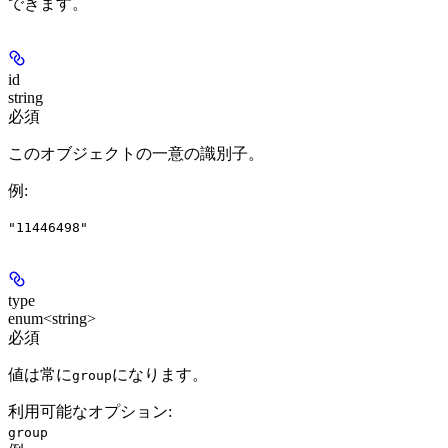
できます。
id
string
必須
このオブジェクトの一意の識別子。
例
:
"11446498"
type
enum<string>
必須
値は常に
になります。
group
利用可能なオプション
:
group