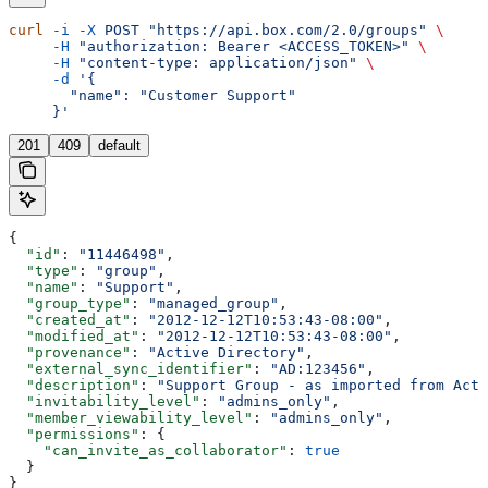
curl
 -i
 -X
 POST
 "https://api.box.com/2.0/groups"
 \
     -H
 "authorization: Bearer <ACCESS_TOKEN>"
 \
     -H
 "content-type: application/json"
 \
     -d
 '{
       "name": "Customer Support"
     }'
201
409
default
{
  "id"
: 
"11446498"
,
  "type"
: 
"group"
,
  "name"
: 
"Support"
,
  "group_type"
: 
"managed_group"
,
  "created_at"
: 
"2012-12-12T10:53:43-08:00"
,
  "modified_at"
: 
"2012-12-12T10:53:43-08:00"
,
  "provenance"
: 
"Active Directory"
,
  "external_sync_identifier"
: 
"AD:123456"
,
  "description"
: 
"Support Group - as imported from Acti
  "invitability_level"
: 
"admins_only"
,
  "member_viewability_level"
: 
"admins_only"
,
  "permissions"
: {
    "can_invite_as_collaborator"
: 
true
  }
}