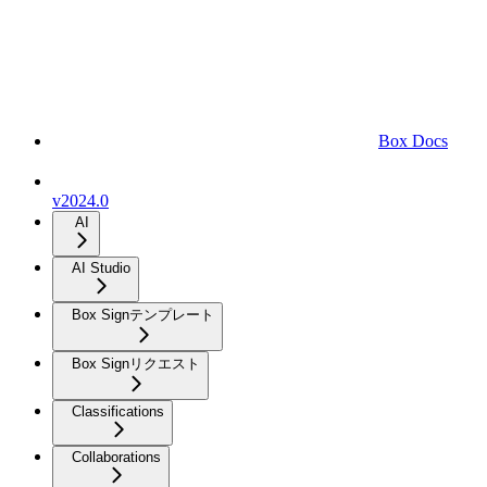
Box Docs
v2024.0
AI
AI Studio
Box Signテンプレート
Box Signリクエスト
Classifications
Collaborations