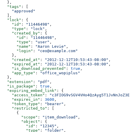
  },
  "tags"
: [
    "approved"
  ],
  "lock"
: {
    "id"
: 
"11446498"
,
    "type"
: 
"lock"
,
    "created_by"
: {
      "id"
: 
"11446498"
,
      "type"
: 
"user"
,
      "name"
: 
"Aaron Levie"
,
      "login"
: 
"ceo@example.com"
    },
    "created_at"
: 
"2012-12-12T10:53:43-08:00"
,
    "expired_at"
: 
"2012-12-12T10:53:43-08:00"
,
    "is_download_prevented"
: 
true
,
    "app_type"
: 
"office_wopiplus"
  },
  "extension"
: 
"pdf"
,
  "is_package"
: 
true
,
  "expiring_embed_link"
: {
    "access_token"
: 
"c3FIOG9vSGV4VHo4QzAyg5T1JvNnJoZ3Ex
    "expires_in"
: 
3600
,
    "token_type"
: 
"bearer"
,
    "restricted_to"
: [
      {
        "scope"
: 
"item_download"
,
        "object"
: {
          "id"
: 
"12345"
,
          "type"
: 
"folder"
,