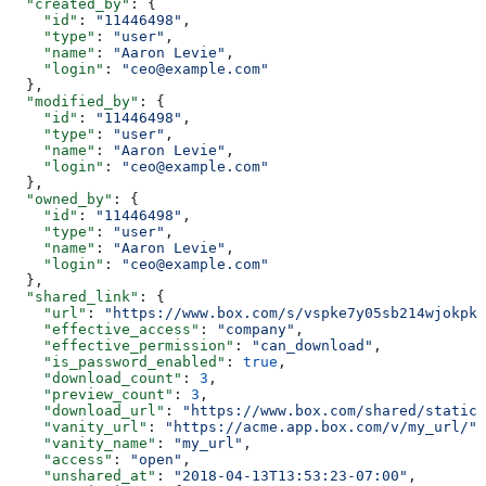
  "created_by"
: {
    "id"
: 
"11446498"
,
    "type"
: 
"user"
,
    "name"
: 
"Aaron Levie"
,
    "login"
: 
"ceo@example.com"
  },
  "modified_by"
: {
    "id"
: 
"11446498"
,
    "type"
: 
"user"
,
    "name"
: 
"Aaron Levie"
,
    "login"
: 
"ceo@example.com"
  },
  "owned_by"
: {
    "id"
: 
"11446498"
,
    "type"
: 
"user"
,
    "name"
: 
"Aaron Levie"
,
    "login"
: 
"ceo@example.com"
  },
  "shared_link"
: {
    "url"
: 
"https://www.box.com/s/vspke7y05sb214wjokpk"
    "effective_access"
: 
"company"
,
    "effective_permission"
: 
"can_download"
,
    "is_password_enabled"
: 
true
,
    "download_count"
: 
3
,
    "preview_count"
: 
3
,
    "download_url"
: 
"https://www.box.com/shared/static/
    "vanity_url"
: 
"https://acme.app.box.com/v/my_url/"
,
    "vanity_name"
: 
"my_url"
,
    "access"
: 
"open"
,
    "unshared_at"
: 
"2018-04-13T13:53:23-07:00"
,