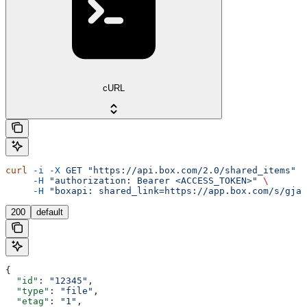
cURL
curl
 -i
 -X
 GET
 "https://api.box.com/2.0/shared_items"
 \
     -H
 "authorization: Bearer <ACCESS_TOKEN>"
 \
     -H
 "boxapi: shared_link=https://app.box.com/s/gjas
200
default
{
  "id"
: 
"12345"
,
  "type"
: 
"file"
,
  "etag"
: 
"1"
,