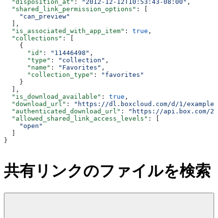
  "disposition_at"
: 
"2012-12-12T10:53:43-08:00"
,
  "shared_link_permission_options"
: [
    "can_preview"
  ],
  "is_associated_with_app_item"
: 
true
,
  "collections"
: [
    {
      "id"
: 
"11446498"
,
      "type"
: 
"collection"
,
      "name"
: 
"Favorites"
,
      "collection_type"
: 
"favorites"
    }
  ],
  "is_download_available"
: 
true
,
  "download_url"
: 
"https://dl.boxcloud.com/d/1/example_
  "authenticated_download_url"
: 
"https://api.box.com/2.
  "allowed_shared_link_access_levels"
: [
    "open"
  ]
}
共有リンクのファイルを検索