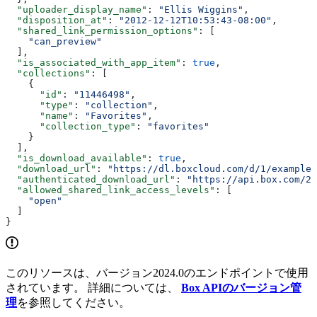
  "uploader_display_name"
: 
"Ellis Wiggins"
,
  "disposition_at"
: 
"2012-12-12T10:53:43-08:00"
,
  "shared_link_permission_options"
: [
    "can_preview"
  ],
  "is_associated_with_app_item"
: 
true
,
  "collections"
: [
    {
      "id"
: 
"11446498"
,
      "type"
: 
"collection"
,
      "name"
: 
"Favorites"
,
      "collection_type"
: 
"favorites"
    }
  ],
  "is_download_available"
: 
true
,
  "download_url"
: 
"https://dl.boxcloud.com/d/1/example_
  "authenticated_download_url"
: 
"https://api.box.com/2.
  "allowed_shared_link_access_levels"
: [
    "open"
  ]
}
このリソースは、バージョン2024.0のエンドポイントで使用
されています。 詳細については、
Box APIのバージョン管
理
を参照してください。