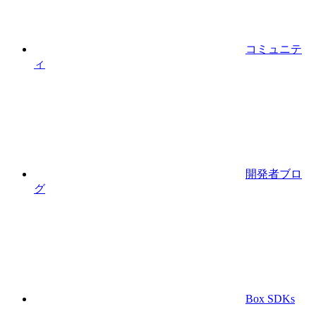
コミュニテ
ィ
開発者ブロ
グ
Box SDKs