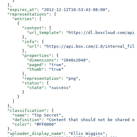
    }
  },
  "expires_at"
: 
"2012-12-12T10:53:43-08:00"
,
  "representations"
: {
    "entries"
: [
      {
        "content"
: {
          "url_template"
: 
"https://dl.boxcloud.com/api/
        },
        "info"
: {
          "url"
: 
"https://api.box.com/2.0/internal_file
        },
        "properties"
: {
          "dimensions"
: 
"2048x2048"
,
          "paged"
: 
"true"
,
          "thumb"
: 
"true"
        },
        "representation"
: 
"png"
,
        "status"
: {
          "state"
: 
"success"
        }
      }
    ]
  },
  "classification"
: {
    "name"
: 
"Top Secret"
,
    "definition"
: 
"Content that should not be shared ou
    "color"
: 
"#FF0000"
  },
  "uploader_display_name"
: 
"Ellis Wiggins"
,