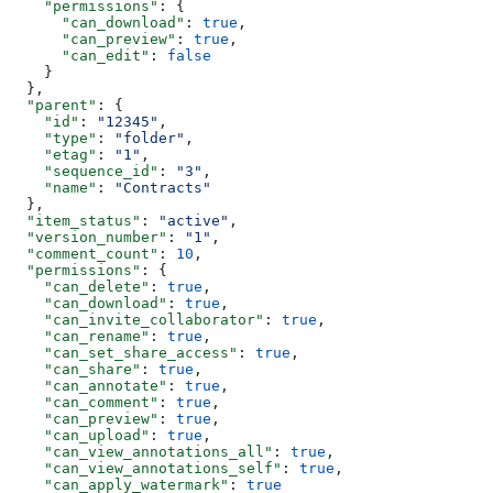
    "permissions"
: {
      "can_download"
: 
true
,
      "can_preview"
: 
true
,
      "can_edit"
: 
false
    }
  },
  "parent"
: {
    "id"
: 
"12345"
,
    "type"
: 
"folder"
,
    "etag"
: 
"1"
,
    "sequence_id"
: 
"3"
,
    "name"
: 
"Contracts"
  },
  "item_status"
: 
"active"
,
  "version_number"
: 
"1"
,
  "comment_count"
: 
10
,
  "permissions"
: {
    "can_delete"
: 
true
,
    "can_download"
: 
true
,
    "can_invite_collaborator"
: 
true
,
    "can_rename"
: 
true
,
    "can_set_share_access"
: 
true
,
    "can_share"
: 
true
,
    "can_annotate"
: 
true
,
    "can_comment"
: 
true
,
    "can_preview"
: 
true
,
    "can_upload"
: 
true
,
    "can_view_annotations_all"
: 
true
,
    "can_view_annotations_self"
: 
true
,
    "can_apply_watermark"
: 
true