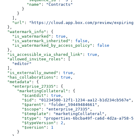
          "name"
: 
"Contracts"
        }
      }
    ],
    "url"
: 
"https://cloud.app.box.com/preview/expiring_
  },
  "watermark_info"
: {
    "is_watermarked"
: 
true
,
    "is_watermark_inherited"
: 
false
,
    "is_watermarked_by_access_policy"
: 
false
  },
  "is_accessible_via_shared_link"
: 
true
,
  "allowed_invitee_roles"
: [
    "editor"
  ],
  "is_externally_owned"
: 
true
,
  "has_collaborations"
: 
true
,
  "metadata"
: {
    "enterprise_27335"
: {
      "marketingCollateral"
: {
        "$canEdit"
: 
true
,
        "$id"
: 
"01234500-12f1-1234-aa12-b1d234cb567e"
,
        "$parent"
: 
"folder_59449484661"
,
        "$scope"
: 
"enterprise_27335"
,
        "$template"
: 
"marketingCollateral"
,
        "$type"
: 
"properties-6bcba49f-ca6d-4d2a-a758-57
        "$typeVersion"
: 
2
,
        "$version"
: 
1
      }