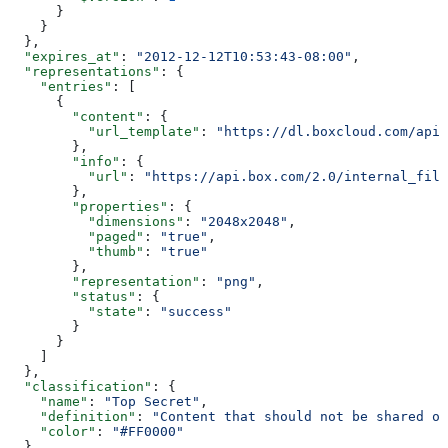
      }
    }
  },
  "expires_at"
: 
"2012-12-12T10:53:43-08:00"
,
  "representations"
: {
    "entries"
: [
      {
        "content"
: {
          "url_template"
: 
"https://dl.boxcloud.com/api/
        },
        "info"
: {
          "url"
: 
"https://api.box.com/2.0/internal_file
        },
        "properties"
: {
          "dimensions"
: 
"2048x2048"
,
          "paged"
: 
"true"
,
          "thumb"
: 
"true"
        },
        "representation"
: 
"png"
,
        "status"
: {
          "state"
: 
"success"
        }
      }
    ]
  },
  "classification"
: {
    "name"
: 
"Top Secret"
,
    "definition"
: 
"Content that should not be shared ou
    "color"
: 
"#FF0000"
  },