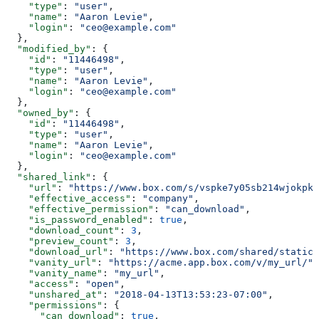
    "type"
: 
"user"
,
    "name"
: 
"Aaron Levie"
,
    "login"
: 
"ceo@example.com"
  },
  "modified_by"
: {
    "id"
: 
"11446498"
,
    "type"
: 
"user"
,
    "name"
: 
"Aaron Levie"
,
    "login"
: 
"ceo@example.com"
  },
  "owned_by"
: {
    "id"
: 
"11446498"
,
    "type"
: 
"user"
,
    "name"
: 
"Aaron Levie"
,
    "login"
: 
"ceo@example.com"
  },
  "shared_link"
: {
    "url"
: 
"https://www.box.com/s/vspke7y05sb214wjokpk"
    "effective_access"
: 
"company"
,
    "effective_permission"
: 
"can_download"
,
    "is_password_enabled"
: 
true
,
    "download_count"
: 
3
,
    "preview_count"
: 
3
,
    "download_url"
: 
"https://www.box.com/shared/static/
    "vanity_url"
: 
"https://acme.app.box.com/v/my_url/"
,
    "vanity_name"
: 
"my_url"
,
    "access"
: 
"open"
,
    "unshared_at"
: 
"2018-04-13T13:53:23-07:00"
,
    "permissions"
: {
      "can_download"
: 
true
,