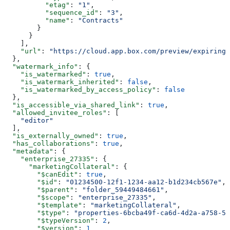
          "etag"
: 
"1"
,
          "sequence_id"
: 
"3"
,
          "name"
: 
"Contracts"
        }
      }
    ],
    "url"
: 
"https://cloud.app.box.com/preview/expiring_
  },
  "watermark_info"
: {
    "is_watermarked"
: 
true
,
    "is_watermark_inherited"
: 
false
,
    "is_watermarked_by_access_policy"
: 
false
  },
  "is_accessible_via_shared_link"
: 
true
,
  "allowed_invitee_roles"
: [
    "editor"
  ],
  "is_externally_owned"
: 
true
,
  "has_collaborations"
: 
true
,
  "metadata"
: {
    "enterprise_27335"
: {
      "marketingCollateral"
: {
        "$canEdit"
: 
true
,
        "$id"
: 
"01234500-12f1-1234-aa12-b1d234cb567e"
,
        "$parent"
: 
"folder_59449484661"
,
        "$scope"
: 
"enterprise_27335"
,
        "$template"
: 
"marketingCollateral"
,
        "$type"
: 
"properties-6bcba49f-ca6d-4d2a-a758-57
        "$typeVersion"
: 
2
,
        "$version"
: 
1