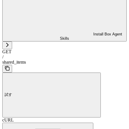
Install Box Agent
Skills
GET
/
shared_items
試す
cURL