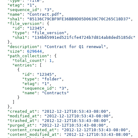
  "type"
: 
"file"
,
  "etag"
: 
"1"
,
  "sequence_id"
: 
"3"
,
  "name"
: 
"Contract.pdf"
,
  "sha1"
: 
"85136C79CBF9FE36BB9D05D0639C70C265C18D37"
,
  "file_version"
: {
    "id"
: 
"12345"
,
    "type"
: 
"file_version"
,
    "sha1"
: 
"134b65991ed521fcfe4724b7d814ab8ded5185dc"
  },
  "description"
: 
"Contract for Q1 renewal"
,
  "size"
: 
629644
,
  "path_collection"
: {
    "total_count"
: 
1
,
    "entries"
: [
      {
        "id"
: 
"12345"
,
        "type"
: 
"folder"
,
        "etag"
: 
"1"
,
        "sequence_id"
: 
"3"
,
        "name"
: 
"Contracts"
      }
    ]
  },
  "created_at"
: 
"2012-12-12T10:53:43-08:00"
,
  "modified_at"
: 
"2012-12-12T10:53:43-08:00"
,
  "trashed_at"
: 
"2012-12-12T10:53:43-08:00"
,
  "purged_at"
: 
"2012-12-12T10:53:43-08:00"
,
  "content_created_at"
: 
"2012-12-12T10:53:43-08:00"
,
  "content_modified_at"
: 
"2012-12-12T10:53:43-08:00"
,