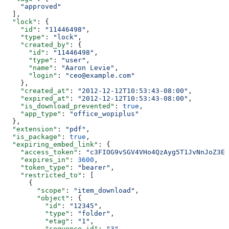
    "approved"
  ],
  "lock"
: {
    "id"
: 
"11446498"
,
    "type"
: 
"lock"
,
    "created_by"
: {
      "id"
: 
"11446498"
,
      "type"
: 
"user"
,
      "name"
: 
"Aaron Levie"
,
      "login"
: 
"ceo@example.com"
    },
    "created_at"
: 
"2012-12-12T10:53:43-08:00"
,
    "expired_at"
: 
"2012-12-12T10:53:43-08:00"
,
    "is_download_prevented"
: 
true
,
    "app_type"
: 
"office_wopiplus"
  },
  "extension"
: 
"pdf"
,
  "is_package"
: 
true
,
  "expiring_embed_link"
: {
    "access_token"
: 
"c3FIOG9vSGV4VHo4QzAyg5T1JvNnJoZ3Ex
    "expires_in"
: 
3600
,
    "token_type"
: 
"bearer"
,
    "restricted_to"
: [
      {
        "scope"
: 
"item_download"
,
        "object"
: {
          "id"
: 
"12345"
,
          "type"
: 
"folder"
,
          "etag"
: 
"1"
,
          "sequence_id"
: 
"3"
,