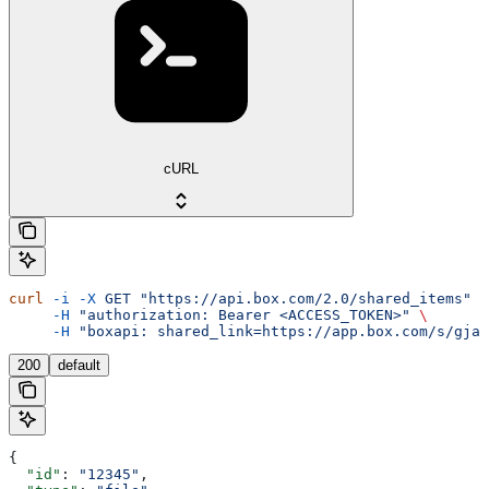
cURL
curl
 -i
 -X
 GET
 "https://api.box.com/2.0/shared_items"
 \
     -H
 "authorization: Bearer <ACCESS_TOKEN>"
 \
     -H
 "boxapi: shared_link=https://app.box.com/s/gjas
200
default
{
  "id"
: 
"12345"
,