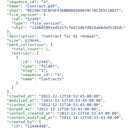
  "sequence_id"
: 
"3"
,
  "name"
: 
"Contract.pdf"
,
  "sha1"
: 
"85136C79CBF9FE36BB9D05D0639C70C265C18D37"
,
  "file_version"
: {
    "id"
: 
"12345"
,
    "type"
: 
"file_version"
,
    "sha1"
: 
"134b65991ed521fcfe4724b7d814ab8ded5185dc"
  },
  "description"
: 
"Contract for Q1 renewal"
,
  "size"
: 
629644
,
  "path_collection"
: {
    "total_count"
: 
1
,
    "entries"
: [
      {
        "id"
: 
"12345"
,
        "type"
: 
"folder"
,
        "etag"
: 
"1"
,
        "sequence_id"
: 
"3"
,
        "name"
: 
"Contracts"
      }
    ]
  },
  "created_at"
: 
"2012-12-12T10:53:43-08:00"
,
  "modified_at"
: 
"2012-12-12T10:53:43-08:00"
,
  "trashed_at"
: 
"2012-12-12T10:53:43-08:00"
,
  "purged_at"
: 
"2012-12-12T10:53:43-08:00"
,
  "content_created_at"
: 
"2012-12-12T10:53:43-08:00"
,
  "content_modified_at"
: 
"2012-12-12T10:53:43-08:00"
,
  "created_by"
: {
    "id"
: 
"11446498"
,