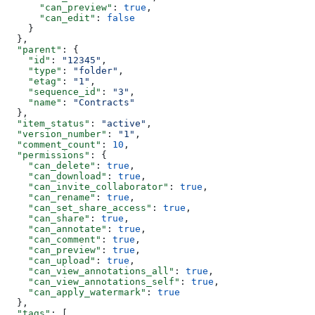
      "can_preview"
: 
true
,
      "can_edit"
: 
false
    }
  },
  "parent"
: {
    "id"
: 
"12345"
,
    "type"
: 
"folder"
,
    "etag"
: 
"1"
,
    "sequence_id"
: 
"3"
,
    "name"
: 
"Contracts"
  },
  "item_status"
: 
"active"
,
  "version_number"
: 
"1"
,
  "comment_count"
: 
10
,
  "permissions"
: {
    "can_delete"
: 
true
,
    "can_download"
: 
true
,
    "can_invite_collaborator"
: 
true
,
    "can_rename"
: 
true
,
    "can_set_share_access"
: 
true
,
    "can_share"
: 
true
,
    "can_annotate"
: 
true
,
    "can_comment"
: 
true
,
    "can_preview"
: 
true
,
    "can_upload"
: 
true
,
    "can_view_annotations_all"
: 
true
,
    "can_view_annotations_self"
: 
true
,
    "can_apply_watermark"
: 
true
  },
  "tags"
: [