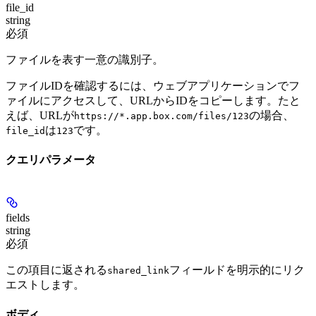
file_id
string
必須
ファイルを表す一意の識別子。
ファイルIDを確認するには、ウェブアプリケーションでフ
ァイルにアクセスして、URLからIDをコピーします。たと
えば、URLが
の場合、
https://*.app.box.com/files/123
は
です。
file_id
123
クエリパラメータ
fields
string
必須
この項目に返される
フィールドを明示的にリク
shared_link
エストします。
ボディ