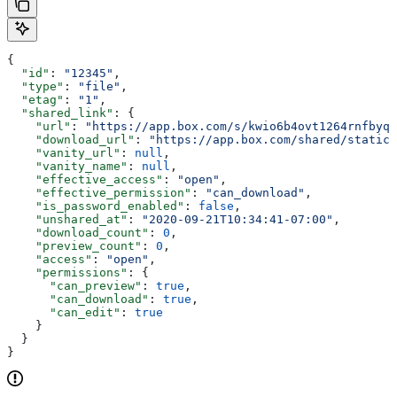
{
  "id"
: 
"12345"
,
  "type"
: 
"file"
,
  "etag"
: 
"1"
,
  "shared_link"
: {
    "url"
: 
"https://app.box.com/s/kwio6b4ovt1264rnfbyqo
    "download_url"
: 
"https://app.box.com/shared/static/
    "vanity_url"
: 
null
,
    "vanity_name"
: 
null
,
    "effective_access"
: 
"open"
,
    "effective_permission"
: 
"can_download"
,
    "is_password_enabled"
: 
false
,
    "unshared_at"
: 
"2020-09-21T10:34:41-07:00"
,
    "download_count"
: 
0
,
    "preview_count"
: 
0
,
    "access"
: 
"open"
,
    "permissions"
: {
      "can_preview"
: 
true
,
      "can_download"
: 
true
,
      "can_edit"
: 
true
    }
  }
}