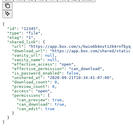
{
  "id"
: 
"12345"
,
  "type"
: 
"file"
,
  "etag"
: 
"1"
,
  "shared_link"
: {
    "url"
: 
"https://app.box.com/s/kwio6b4ovt1264rnfbyqo
    "download_url"
: 
"https://app.box.com/shared/static/
    "vanity_url"
: 
null
,
    "vanity_name"
: 
null
,
    "effective_access"
: 
"open"
,
    "effective_permission"
: 
"can_download"
,
    "is_password_enabled"
: 
false
,
    "unshared_at"
: 
"2020-09-21T10:34:41-07:00"
,
    "download_count"
: 
0
,
    "preview_count"
: 
0
,
    "access"
: 
"open"
,
    "permissions"
: {
      "can_preview"
: 
true
,
      "can_download"
: 
true
,
      "can_edit"
: 
true
    }
  }
}