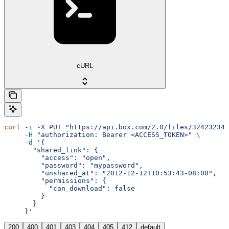
cURL
curl
 -i
 -X
 PUT
 "https://api.box.com/2.0/files/32423234?
     -H
 "authorization: Bearer <ACCESS_TOKEN>"
 \
     -d
 '{
       "shared_link": {
         "access": "open",
         "password": "mypassword",
         "unshared_at": "2012-12-12T10:53:43-08:00",
         "permissions": {
           "can_download": false
         }
       }
     }'
200
400
401
403
404
405
412
default