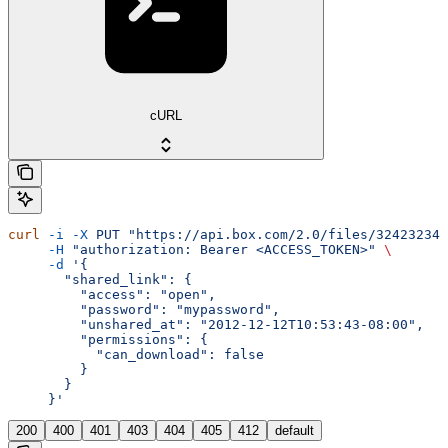
cURL
curl
 -i
 -X
 PUT
 "https://api.box.com/2.0/files/32423234?
     -H
 "authorization: Bearer <ACCESS_TOKEN>"
 \
     -d
 '{
       "shared_link": {
         "access": "open",
         "password": "mypassword",
         "unshared_at": "2012-12-12T10:53:43-08:00",
         "permissions": {
           "can_download": false
         }
       }
     }'
200
400
401
403
404
405
412
default