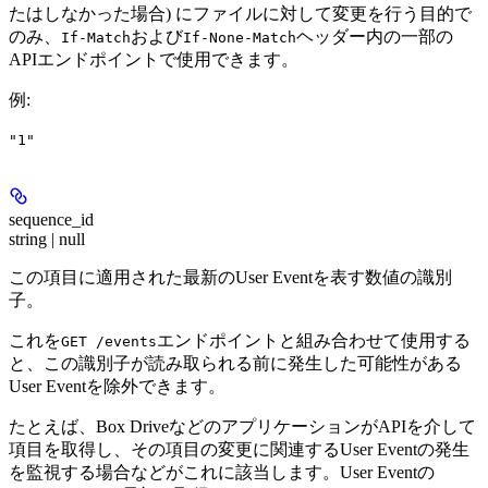
たはしなかった場合) にファイルに対して変更を行う目的で
のみ、
および
ヘッダー内の一部の
If-Match
If-None-Match
APIエンドポイントで使用できます。
例
:
"1"
sequence_id
string | null
この項目に適用された最新のUser Eventを表す数値の識別
子。
これを
エンドポイントと組み合わせて使用する
GET /events
と、この識別子が読み取られる前に発生した可能性がある
User Eventを除外できます。
たとえば、Box DriveなどのアプリケーションがAPIを介して
項目を取得し、その項目の変更に関連するUser Eventの発生
を監視する場合などがこれに該当します。User Eventの