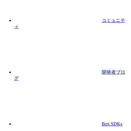
コミュニテ
ィ
開発者ブロ
グ
Box SDKs