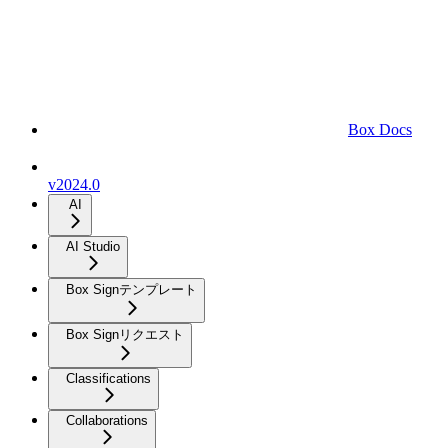
Box Docs
v2024.0
AI
AI Studio
Box Signテンプレート
Box Signリクエスト
Classifications
Collaborations