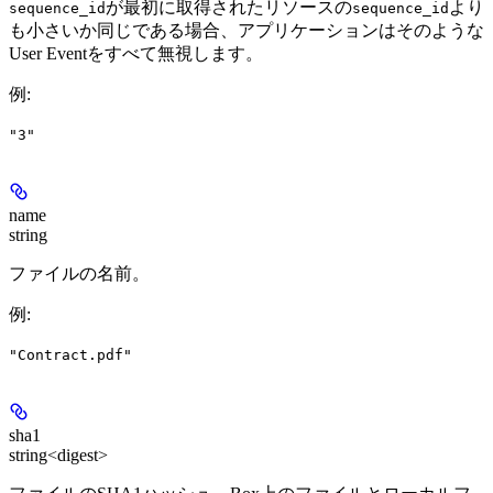
が最初に取得されたリソースの
より
sequence_id
sequence_id
も小さいか同じである場合、アプリケーションはそのような
User Eventをすべて無視します。
例
:
"3"
name
string
ファイルの名前。
例
:
"Contract.pdf"
sha1
string<digest>