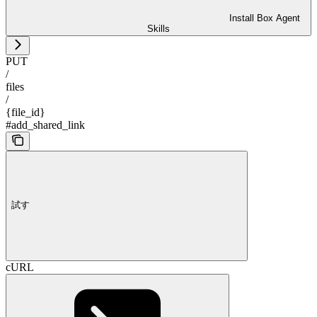
Install Box Agent
Skills
PUT
/
files
/
{file_id}
#add_shared_link
試す
cURL