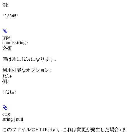
例
:
"12345"
type
enum<string>
必須
値は常に
になります。
file
利用可能なオプション
:
file
例
:
"file"
etag
string | null
このファイルのHTTP
。これは変更が発生した場合 (ま
etag