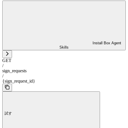
Install Box Agent
Skills
GET
/
sign_requests
/
{sign_request_id}
試す