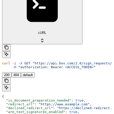
cURL
curl
 -i
 -X
 GET
 "https://api.box.com/2.0/sign_requests/<
     -H
 "authorization: Bearer <ACCESS_TOKEN>"
200
404
default
{
  "is_document_preparation_needed"
: 
true
,
  "redirect_url"
: 
"https://www.example.com"
,
  "declined_redirect_url"
: 
"https://declined-redirect.c
  "are_text_signatures_enabled"
: 
true
,