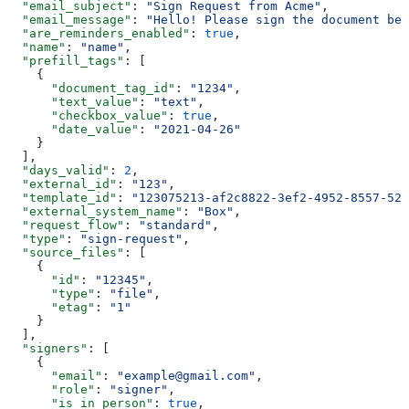
  "email_subject"
: 
"Sign Request from Acme"
,
  "email_message"
: 
"Hello! Please sign the document bel
  "are_reminders_enabled"
: 
true
,
  "name"
: 
"name"
,
  "prefill_tags"
: [
    {
      "document_tag_id"
: 
"1234"
,
      "text_value"
: 
"text"
,
      "checkbox_value"
: 
true
,
      "date_value"
: 
"2021-04-26"
    }
  ],
  "days_valid"
: 
2
,
  "external_id"
: 
"123"
,
  "template_id"
: 
"123075213-af2c8822-3ef2-4952-8557-52d
  "external_system_name"
: 
"Box"
,
  "request_flow"
: 
"standard"
,
  "type"
: 
"sign-request"
,
  "source_files"
: [
    {
      "id"
: 
"12345"
,
      "type"
: 
"file"
,
      "etag"
: 
"1"
    }
  ],
  "signers"
: [
    {
      "email"
: 
"example@gmail.com"
,
      "role"
: 
"signer"
,
      "is_in_person"
: 
true
,