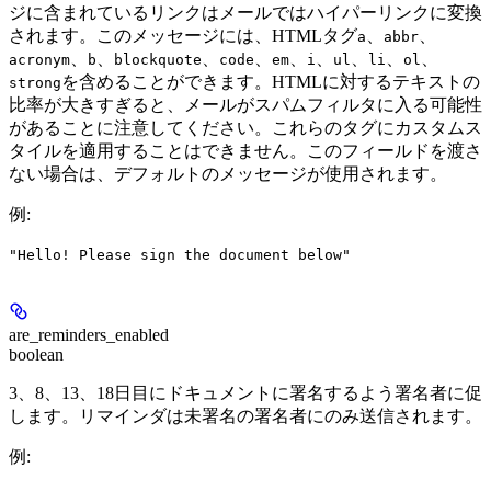
ジに含まれているリンクはメールではハイパーリンクに変換
されます。このメッセージには、HTMLタグ
、
、
a
abbr
、
、
、
、
、
、
、
、
、
acronym
b
blockquote
code
em
i
ul
li
ol
を含めることができます。HTMLに対するテキストの
strong
比率が大きすぎると、メールがスパムフィルタに入る可能性
があることに注意してください。これらのタグにカスタムス
タイルを適用することはできません。このフィールドを渡さ
ない場合は、デフォルトのメッセージが使用されます。
例
:
"Hello! Please sign the document below"
are_reminders_enabled
boolean
3、8、13、18日目にドキュメントに署名するよう署名者に促
します。リマインダは未署名の署名者にのみ送信されます。
例
: