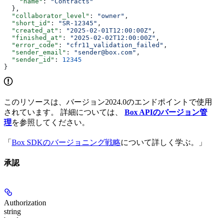
    "name"
: 
"Contracts"
  },
  "collaborator_level"
: 
"owner"
,
  "short_id"
: 
"SR-12345"
,
  "created_at"
: 
"2025-02-01T12:00:00Z"
,
  "finished_at"
: 
"2025-02-02T12:00:00Z"
,
  "error_code"
: 
"cfr11_validation_failed"
,
  "sender_email"
: 
"sender@box.com"
,
  "sender_id"
: 
12345
}
このリソースは、バージョン2024.0のエンドポイントで使用
されています。 詳細については、
Box APIのバージョン管
理
を参照してください。
「
Box SDKのバージョニング戦略
について詳しく学ぶ。」
承認
Authorization
string