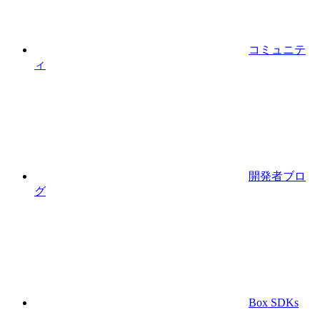
コミュニテ
ィ
開発者ブロ
グ
Box SDKs