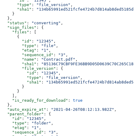
      "id"
: 
"12345"
,
      "type"
: 
"file_version"
,
      "sha1"
: 
"134b65991ed521fcfe4724b7d814ab8ded5185dc
    }
  },
  "status"
: 
"converting"
,
  "sign_files"
: {
    "files"
: [
      {
        "id"
: 
"12345"
,
        "type"
: 
"file"
,
        "etag"
: 
"1"
,
        "sequence_id"
: 
"3"
,
        "name"
: 
"Contract.pdf"
,
        "sha1"
: 
"85136C79CBF9FE36BB9D05D0639C70C265C18D
        "file_version"
: {
          "id"
: 
"12345"
,
          "type"
: 
"file_version"
,
          "sha1"
: 
"134b65991ed521fcfe4724b7d814ab8ded51
        }
      }
    ],
    "is_ready_for_download"
: 
true
  },
  "auto_expire_at"
: 
"2021-04-26T08:12:13.982Z"
,
  "parent_folder"
: {
    "id"
: 
"12345"
,
    "type"
: 
"folder"
,
    "etag"
: 
"1"
,
    "sequence_id"
: 
"3"
,