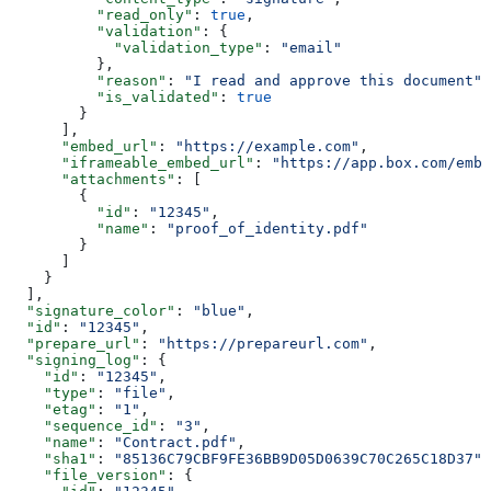
          "read_only"
: 
true
,
          "validation"
: {
            "validation_type"
: 
"email"
          },
          "reason"
: 
"I read and approve this document"
,
          "is_validated"
: 
true
        }
      ],
      "embed_url"
: 
"https://example.com"
,
      "iframeable_embed_url"
: 
"https://app.box.com/embe
      "attachments"
: [
        {
          "id"
: 
"12345"
,
          "name"
: 
"proof_of_identity.pdf"
        }
      ]
    }
  ],
  "signature_color"
: 
"blue"
,
  "id"
: 
"12345"
,
  "prepare_url"
: 
"https://prepareurl.com"
,
  "signing_log"
: {
    "id"
: 
"12345"
,
    "type"
: 
"file"
,
    "etag"
: 
"1"
,
    "sequence_id"
: 
"3"
,
    "name"
: 
"Contract.pdf"
,
    "sha1"
: 
"85136C79CBF9FE36BB9D05D0639C70C265C18D37"
,
    "file_version"
: {