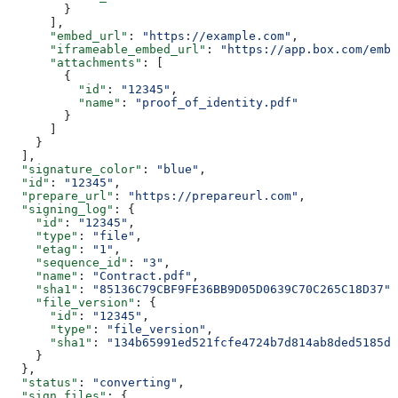
        }
      ],
      "embed_url"
: 
"https://example.com"
,
      "iframeable_embed_url"
: 
"https://app.box.com/embe
      "attachments"
: [
        {
          "id"
: 
"12345"
,
          "name"
: 
"proof_of_identity.pdf"
        }
      ]
    }
  ],
  "signature_color"
: 
"blue"
,
  "id"
: 
"12345"
,
  "prepare_url"
: 
"https://prepareurl.com"
,
  "signing_log"
: {
    "id"
: 
"12345"
,
    "type"
: 
"file"
,
    "etag"
: 
"1"
,
    "sequence_id"
: 
"3"
,
    "name"
: 
"Contract.pdf"
,
    "sha1"
: 
"85136C79CBF9FE36BB9D05D0639C70C265C18D37"
,
    "file_version"
: {
      "id"
: 
"12345"
,
      "type"
: 
"file_version"
,
      "sha1"
: 
"134b65991ed521fcfe4724b7d814ab8ded5185dc
    }
  },
  "status"
: 
"converting"
,
  "sign_files"
: {