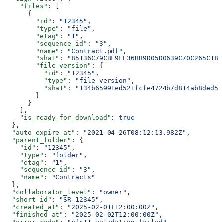
    "files"
: [
      {
        "id"
: 
"12345"
,
        "type"
: 
"file"
,
        "etag"
: 
"1"
,
        "sequence_id"
: 
"3"
,
        "name"
: 
"Contract.pdf"
,
        "sha1"
: 
"85136C79CBF9FE36BB9D05D0639C70C265C18D
        "file_version"
: {
          "id"
: 
"12345"
,
          "type"
: 
"file_version"
,
          "sha1"
: 
"134b65991ed521fcfe4724b7d814ab8ded51
        }
      }
    ],
    "is_ready_for_download"
: 
true
  },
  "auto_expire_at"
: 
"2021-04-26T08:12:13.982Z"
,
  "parent_folder"
: {
    "id"
: 
"12345"
,
    "type"
: 
"folder"
,
    "etag"
: 
"1"
,
    "sequence_id"
: 
"3"
,
    "name"
: 
"Contracts"
  },
  "collaborator_level"
: 
"owner"
,
  "short_id"
: 
"SR-12345"
,
  "created_at"
: 
"2025-02-01T12:00:00Z"
,
  "finished_at"
: 
"2025-02-02T12:00:00Z"
,
  "error_code"
: 
"cfr11_validation_failed"
,