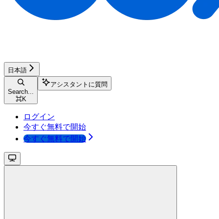
日本語
アシスタントに質問
Search...
⌘
K
ログイン
今すぐ無料で開始
今すぐ無料で開始