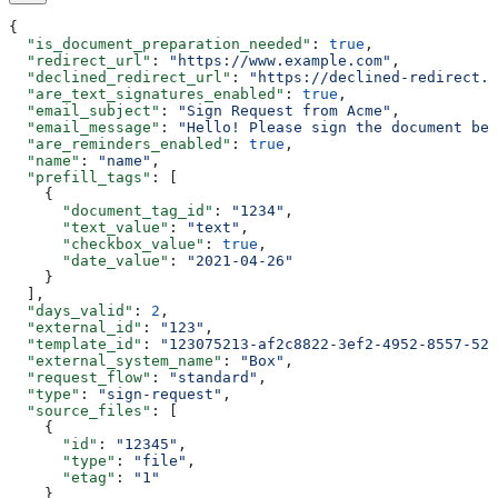
{
  "is_document_preparation_needed"
: 
true
,
  "redirect_url"
: 
"https://www.example.com"
,
  "declined_redirect_url"
: 
"https://declined-redirect.c
  "are_text_signatures_enabled"
: 
true
,
  "email_subject"
: 
"Sign Request from Acme"
,
  "email_message"
: 
"Hello! Please sign the document bel
  "are_reminders_enabled"
: 
true
,
  "name"
: 
"name"
,
  "prefill_tags"
: [
    {
      "document_tag_id"
: 
"1234"
,
      "text_value"
: 
"text"
,
      "checkbox_value"
: 
true
,
      "date_value"
: 
"2021-04-26"
    }
  ],
  "days_valid"
: 
2
,
  "external_id"
: 
"123"
,
  "template_id"
: 
"123075213-af2c8822-3ef2-4952-8557-52d
  "external_system_name"
: 
"Box"
,
  "request_flow"
: 
"standard"
,
  "type"
: 
"sign-request"
,
  "source_files"
: [
    {
      "id"
: 
"12345"
,
      "type"
: 
"file"
,
      "etag"
: 
"1"
    }