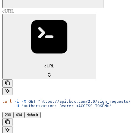
cURL
cURL
curl
 -i
 -X
 GET
 "https://api.box.com/2.0/sign_requests/<
     -H
 "authorization: Bearer <ACCESS_TOKEN>"
200
404
default