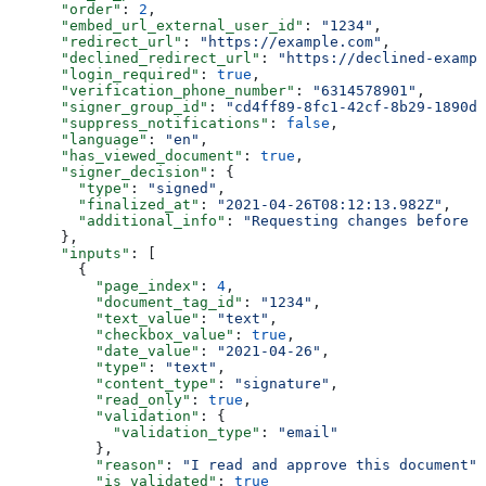
      "order"
: 
2
,
      "embed_url_external_user_id"
: 
"1234"
,
      "redirect_url"
: 
"https://example.com"
,
      "declined_redirect_url"
: 
"https://declined-exampl
      "login_required"
: 
true
,
      "verification_phone_number"
: 
"6314578901"
,
      "signer_group_id"
: 
"cd4ff89-8fc1-42cf-8b29-1890de
      "suppress_notifications"
: 
false
,
      "language"
: 
"en"
,
      "has_viewed_document"
: 
true
,
      "signer_decision"
: {
        "type"
: 
"signed"
,
        "finalized_at"
: 
"2021-04-26T08:12:13.982Z"
,
        "additional_info"
: 
"Requesting changes before s
      },
      "inputs"
: [
        {
          "page_index"
: 
4
,
          "document_tag_id"
: 
"1234"
,
          "text_value"
: 
"text"
,
          "checkbox_value"
: 
true
,
          "date_value"
: 
"2021-04-26"
,
          "type"
: 
"text"
,
          "content_type"
: 
"signature"
,
          "read_only"
: 
true
,
          "validation"
: {
            "validation_type"
: 
"email"
          },
          "reason"
: 
"I read and approve this document"
,
          "is_validated"
: 
true