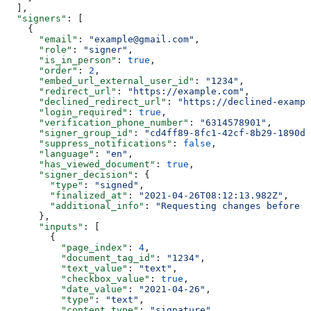
  ],
  "signers"
: [
    {
      "email"
: 
"example@gmail.com"
,
      "role"
: 
"signer"
,
      "is_in_person"
: 
true
,
      "order"
: 
2
,
      "embed_url_external_user_id"
: 
"1234"
,
      "redirect_url"
: 
"https://example.com"
,
      "declined_redirect_url"
: 
"https://declined-exampl
      "login_required"
: 
true
,
      "verification_phone_number"
: 
"6314578901"
,
      "signer_group_id"
: 
"cd4ff89-8fc1-42cf-8b29-1890de
      "suppress_notifications"
: 
false
,
      "language"
: 
"en"
,
      "has_viewed_document"
: 
true
,
      "signer_decision"
: {
        "type"
: 
"signed"
,
        "finalized_at"
: 
"2021-04-26T08:12:13.982Z"
,
        "additional_info"
: 
"Requesting changes before s
      },
      "inputs"
: [
        {
          "page_index"
: 
4
,
          "document_tag_id"
: 
"1234"
,
          "text_value"
: 
"text"
,
          "checkbox_value"
: 
true
,
          "date_value"
: 
"2021-04-26"
,
          "type"
: 
"text"
,
          "content_type"
: 
"signature"
,