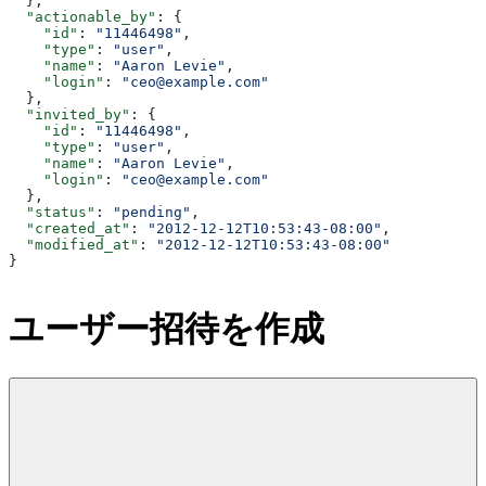
  },
  "actionable_by"
: {
    "id"
: 
"11446498"
,
    "type"
: 
"user"
,
    "name"
: 
"Aaron Levie"
,
    "login"
: 
"ceo@example.com"
  },
  "invited_by"
: {
    "id"
: 
"11446498"
,
    "type"
: 
"user"
,
    "name"
: 
"Aaron Levie"
,
    "login"
: 
"ceo@example.com"
  },
  "status"
: 
"pending"
,
  "created_at"
: 
"2012-12-12T10:53:43-08:00"
,
  "modified_at"
: 
"2012-12-12T10:53:43-08:00"
}
ユーザー招待を作成