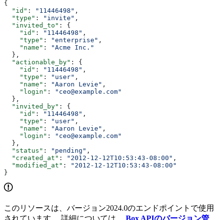
{
  "id"
: 
"11446498"
,
  "type"
: 
"invite"
,
  "invited_to"
: {
    "id"
: 
"11446498"
,
    "type"
: 
"enterprise"
,
    "name"
: 
"Acme Inc."
  },
  "actionable_by"
: {
    "id"
: 
"11446498"
,
    "type"
: 
"user"
,
    "name"
: 
"Aaron Levie"
,
    "login"
: 
"ceo@example.com"
  },
  "invited_by"
: {
    "id"
: 
"11446498"
,
    "type"
: 
"user"
,
    "name"
: 
"Aaron Levie"
,
    "login"
: 
"ceo@example.com"
  },
  "status"
: 
"pending"
,
  "created_at"
: 
"2012-12-12T10:53:43-08:00"
,
  "modified_at"
: 
"2012-12-12T10:53:43-08:00"
}
このリソースは、バージョン2024.0のエンドポイントで使用
されています。 詳細については、
Box APIのバージョン管