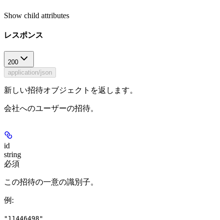
Show
child attributes
レスポンス
200
application/json
新しい招待オブジェクトを返します。
会社へのユーザーの招待。
id
string
必須
この招待の一意の識別子。
例
:
"11446498"