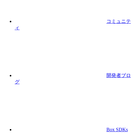
コミュニテ
ィ
開発者ブロ
グ
Box SDKs