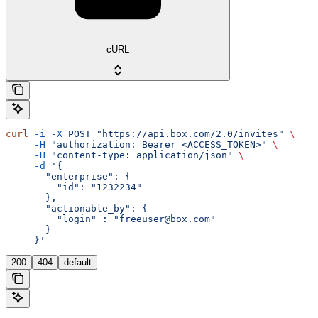
cURL
curl
 -i
 -X
 POST
 "https://api.box.com/2.0/invites"
 \
     -H
 "authorization: Bearer <ACCESS_TOKEN>"
 \
     -H
 "content-type: application/json"
 \
     -d
 '{
       "enterprise": {
         "id": "1232234"
       },
       "actionable_by": {
         "login" : "freeuser@box.com"
       }
     }'
200
404
default