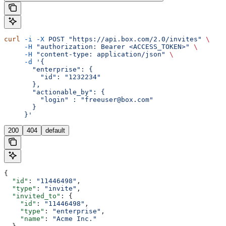
curl
 -i
 -X
 POST
 "https://api.box.com/2.0/invites"
 \
     -H
 "authorization: Bearer <ACCESS_TOKEN>"
 \
     -H
 "content-type: application/json"
 \
     -d
 '{
       "enterprise": {
         "id": "1232234"
       },
       "actionable_by": {
         "login" : "freeuser@box.com"
       }
     }'
200
404
default
{
  "id"
: 
"11446498"
,
  "type"
: 
"invite"
,
  "invited_to"
: {
    "id"
: 
"11446498"
,
    "type"
: 
"enterprise"
,
    "name"
: 
"Acme Inc."