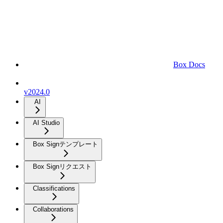
Box Docs
v2024.0
AI
AI Studio
Box Signテンプレート
Box Signリクエスト
Classifications
Collaborations