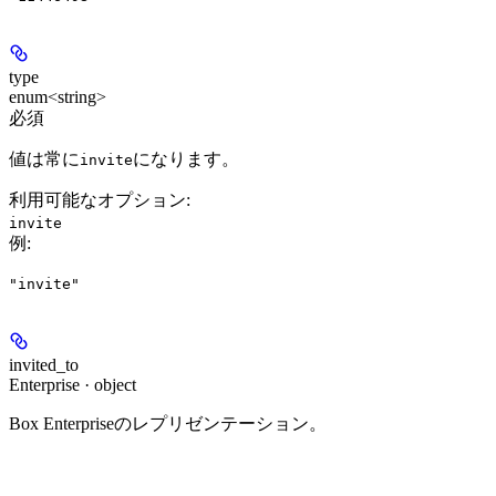
type
enum<string>
必須
値は常に
になります。
invite
利用可能なオプション
:
invite
例
:
"invite"
invited_to
Enterprise · object
Box Enterpriseのレプリゼンテーション。