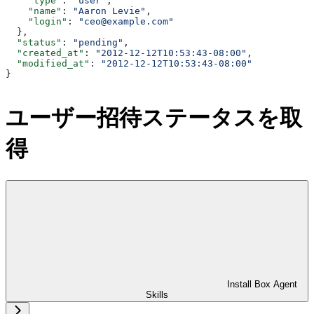
    "type"
: 
"user"
,
    "name"
: 
"Aaron Levie"
,
    "login"
: 
"ceo@example.com"
  },
  "status"
: 
"pending"
,
  "created_at"
: 
"2012-12-12T10:53:43-08:00"
,
  "modified_at"
: 
"2012-12-12T10:53:43-08:00"
}
ユーザー招待ステータスを取
得
Install Box Agent
Skills