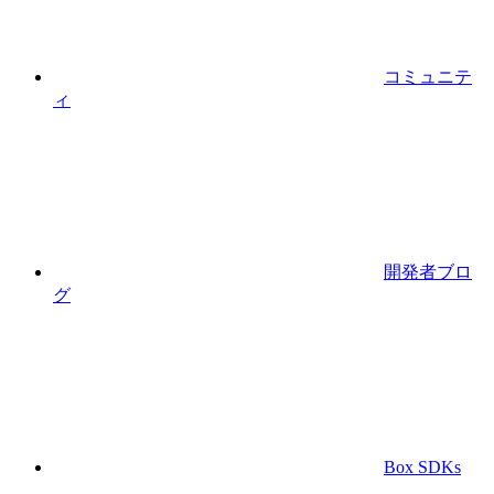
コミュニテ
ィ
開発者ブロ
グ
Box SDKs