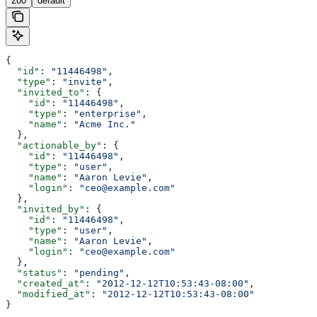
200
default
{
  "id"
: 
"11446498"
,
  "type"
: 
"invite"
,
  "invited_to"
: {
    "id"
: 
"11446498"
,
    "type"
: 
"enterprise"
,
    "name"
: 
"Acme Inc."
  },
  "actionable_by"
: {
    "id"
: 
"11446498"
,
    "type"
: 
"user"
,
    "name"
: 
"Aaron Levie"
,
    "login"
: 
"ceo@example.com"
  },
  "invited_by"
: {
    "id"
: 
"11446498"
,
    "type"
: 
"user"
,
    "name"
: 
"Aaron Levie"
,
    "login"
: 
"ceo@example.com"
  },
  "status"
: 
"pending"
,
  "created_at"
: 
"2012-12-12T10:53:43-08:00"
,
  "modified_at"
: 
"2012-12-12T10:53:43-08:00"
}