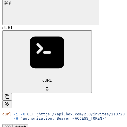
試す
cURL
cURL
curl
 -i
 -X
 GET
 "https://api.box.com/2.0/invites/213723"
     -H
 "authorization: Bearer <ACCESS_TOKEN>"