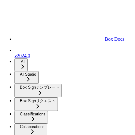
Box Docs
v2024.0
AI
AI Studio
Box Signテンプレート
Box Signリクエスト
Classifications
Collaborations