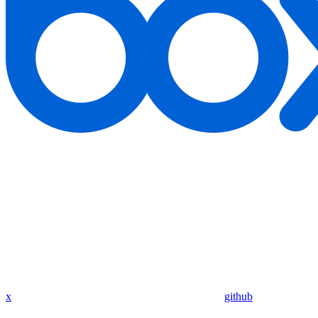
x
github