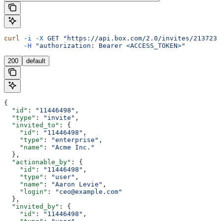
curl
 -i
 -X
 GET
 "https://api.box.com/2.0/invites/213723"
     -H
 "authorization: Bearer <ACCESS_TOKEN>"
200
default
{
  "id"
: 
"11446498"
,
  "type"
: 
"invite"
,
  "invited_to"
: {
    "id"
: 
"11446498"
,
    "type"
: 
"enterprise"
,
    "name"
: 
"Acme Inc."
  },
  "actionable_by"
: {
    "id"
: 
"11446498"
,
    "type"
: 
"user"
,
    "name"
: 
"Aaron Levie"
,
    "login"
: 
"ceo@example.com"
  },
  "invited_by"
: {
    "id"
: 
"11446498"
,