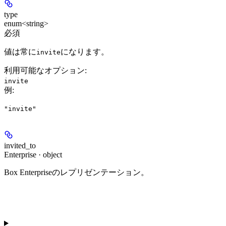
type
enum<string>
必須
値は常に
になります。
invite
利用可能なオプション
:
invite
例
:
"invite"
invited_to
Enterprise · object
Box Enterpriseのレプリゼンテーション。