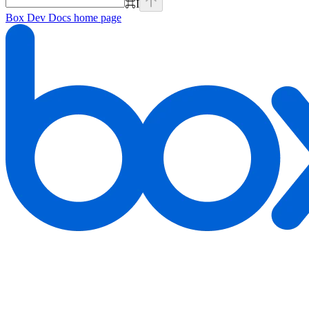
⌘
I
Box Dev Docs
home page