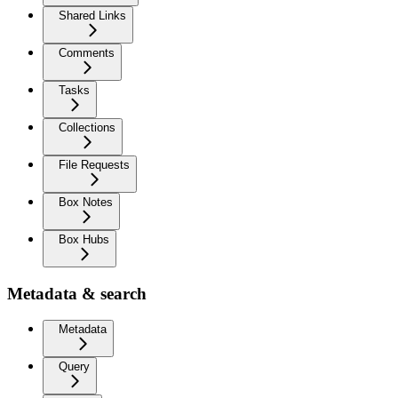
Shared Links
Comments
Tasks
Collections
File Requests
Box Notes
Box Hubs
Metadata & search
Metadata
Query