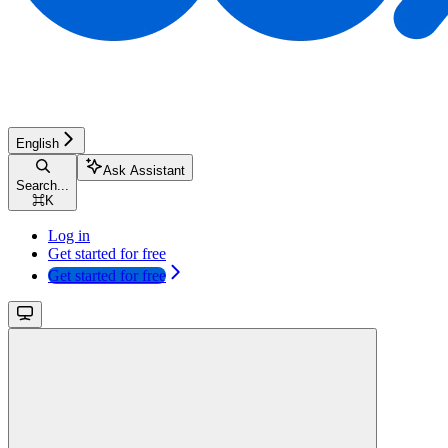
English
Ask Assistant
Search...
⌘
K
Log in
Get started for free
Get started for free