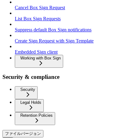
Cancel Box Sign Request
List Box Sign Requests
Suppress default Box Sign notifications
Create Sign Request with Sign Template
Embedded Sign client
Working with Box Sign
Security & compliance
Security
Legal Holds
Retention Policies
ファイルバージョン