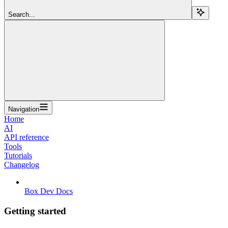
Search...
Navigation
Home
AI
API reference
Tools
Tutorials
Changelog
Box Dev Docs
Getting started