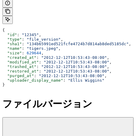
{
  "id"
: 
"12345"
,
  "type"
: 
"file_version"
,
  "sha1"
: 
"134b65991ed521fcfe4724b7d814ab8ded5185dc"
,
  "name"
: 
"tigers.jpeg"
,
  "size"
: 
629644
,
  "created_at"
: 
"2012-12-12T10:53:43-08:00"
,
  "modified_at"
: 
"2012-12-12T10:53:43-08:00"
,
  "trashed_at"
: 
"2012-12-12T10:53:43-08:00"
,
  "restored_at"
: 
"2012-12-12T10:53:43-08:00"
,
  "purged_at"
: 
"2012-12-12T10:53:43-08:00"
,
  "uploader_display_name"
: 
"Ellis Wiggins"
}
ファイルバージョン