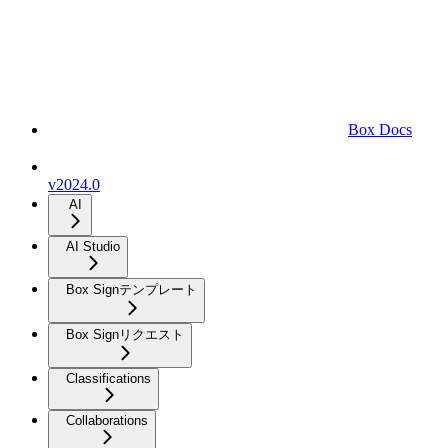
Box Docs
v2024.0
AI
AI Studio
Box Signテンプレート
Box Signリクエスト
Classifications
Collaborations