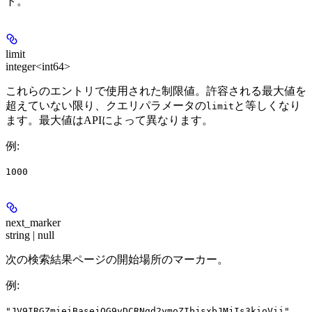
ト。
limit
integer<int64>
これらのエントリで使用された制限値。許容される最大値を
超えていない限り、クエリパラメータの
と等しくなり
limit
ます。最大値はAPIによって異なります。
例
:
1000
next_marker
string | null
次の検索結果ページの開始場所のマーカー。
例
:
"JV9IRGZmieiBasejOG9yDCRNgd2ymoZIbjsxbJMjIs3kioVii"