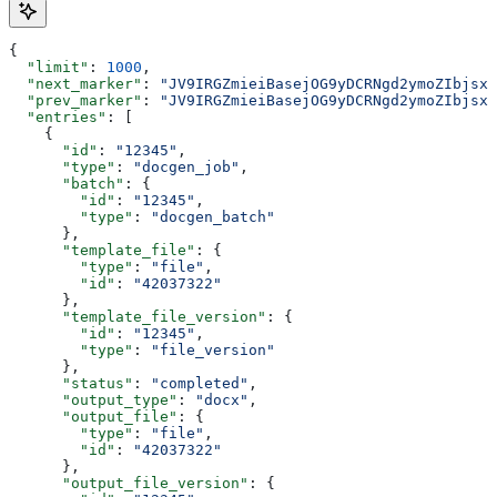
{
  "limit"
: 
1000
,
  "next_marker"
: 
"JV9IRGZmieiBasejOG9yDCRNgd2ymoZIbjsxb
  "prev_marker"
: 
"JV9IRGZmieiBasejOG9yDCRNgd2ymoZIbjsxb
  "entries"
: [
    {
      "id"
: 
"12345"
,
      "type"
: 
"docgen_job"
,
      "batch"
: {
        "id"
: 
"12345"
,
        "type"
: 
"docgen_batch"
      },
      "template_file"
: {
        "type"
: 
"file"
,
        "id"
: 
"42037322"
      },
      "template_file_version"
: {
        "id"
: 
"12345"
,
        "type"
: 
"file_version"
      },
      "status"
: 
"completed"
,
      "output_type"
: 
"docx"
,
      "output_file"
: {
        "type"
: 
"file"
,
        "id"
: 
"42037322"
      },
      "output_file_version"
: {