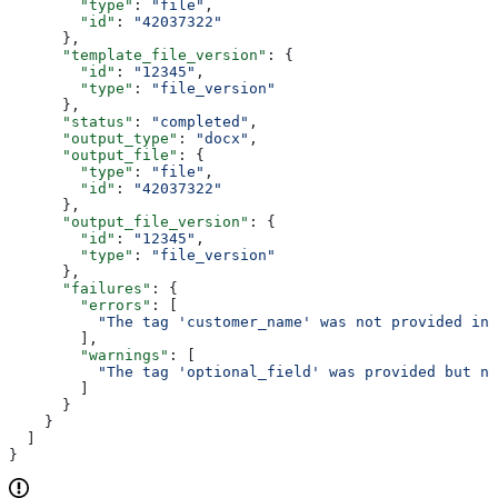
        "type"
: 
"file"
,
        "id"
: 
"42037322"
      },
      "template_file_version"
: {
        "id"
: 
"12345"
,
        "type"
: 
"file_version"
      },
      "status"
: 
"completed"
,
      "output_type"
: 
"docx"
,
      "output_file"
: {
        "type"
: 
"file"
,
        "id"
: 
"42037322"
      },
      "output_file_version"
: {
        "id"
: 
"12345"
,
        "type"
: 
"file_version"
      },
      "failures"
: {
        "errors"
: [
          "The tag 'customer_name' was not provided in 
        ],
        "warnings"
: [
          "The tag 'optional_field' was provided but no
        ]
      }
    }
  ]
}