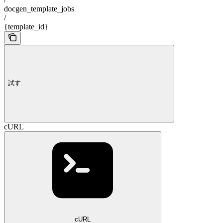
docgen_template_jobs
/
{template_id}
試す
cURL
cURL