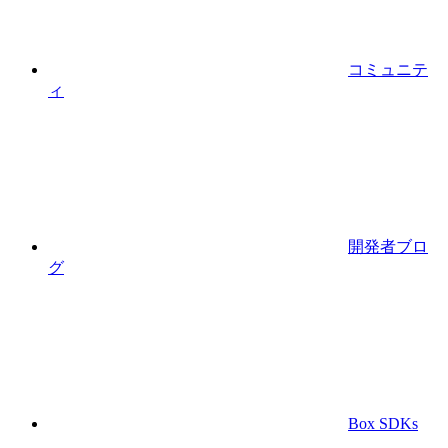
コミュニテ
ィ
開発者ブロ
グ
Box SDKs