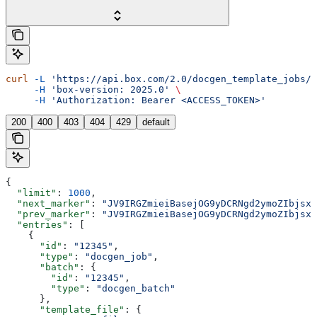
curl
 -L
 'https://api.box.com/2.0/docgen_template_jobs/1
     -H
 'box-version: 2025.0'
 \
     -H
 'Authorization: Bearer <ACCESS_TOKEN>'
200
400
403
404
429
default
{
  "limit"
: 
1000
,
  "next_marker"
: 
"JV9IRGZmieiBasejOG9yDCRNgd2ymoZIbjsxb
  "prev_marker"
: 
"JV9IRGZmieiBasejOG9yDCRNgd2ymoZIbjsxb
  "entries"
: [
    {
      "id"
: 
"12345"
,
      "type"
: 
"docgen_job"
,
      "batch"
: {
        "id"
: 
"12345"
,
        "type"
: 
"docgen_batch"
      },
      "template_file"
: {