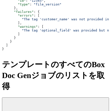
        "id"
: 
"12345"
,
        "type"
: 
"file_version"
      },
      "failures"
: {
        "errors"
: [
          "The tag 'customer_name' was not provided in 
        ],
        "warnings"
: [
          "The tag 'optional_field' was provided but no
        ]
      }
    }
  ]
}
テンプレートのすべてのBox
Doc Genジョブのリストを取
得