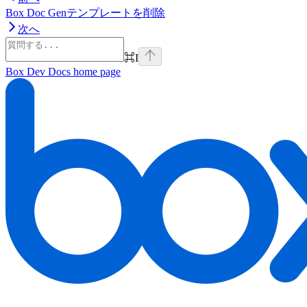
Box Doc Genテンプレートを削除
次へ
⌘
I
Box Dev Docs
home page