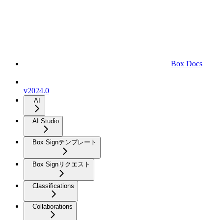
Box Docs
v2024.0
AI
AI Studio
Box Signテンプレート
Box Signリクエスト
Classifications
Collaborations