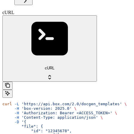
cURL
cURL
curl
 -L
 'https://api.box.com/2.0/docgen_templates'
 \
     -H
 'box-version: 2025.0'
 \
     -H
 'Authorization: Bearer <ACCESS_TOKEN>'
 \
     -H
 'Content-Type: application/json'
 \
     -D
 '{
        "file": {
            "id": "12345678",