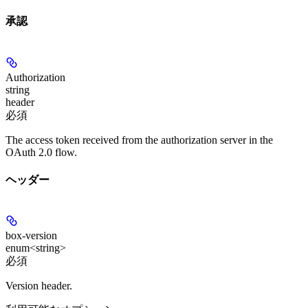
承認
Authorization
string
header
必須
The access token received from the authorization server in the
OAuth 2.0 flow.
ヘッダー
box-version
enum<string>
必須
Version header.