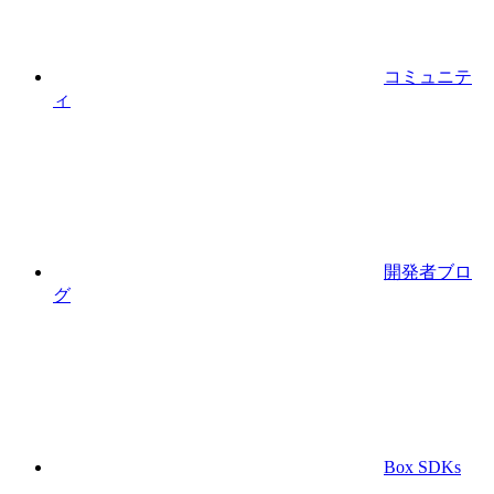
コミュニテ
ィ
開発者ブロ
グ
Box SDKs