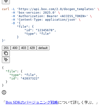
curl
 -L
 'https://api.box.com/2.0/docgen_templates'
 \
     -H
 'box-version: 2025.0'
 \
     -H
 'Authorization: Bearer <ACCESS_TOKEN>'
 \
     -H
 'Content-Type: application/json'
 \
     -D
 '{
        "file": {
            "id": "12345678",
            "type": "file"
        }
}'
201
400
403
429
default
{
  "file"
: {
    "type"
: 
"file"
,
    "id"
: 
"42037322"
  }
}
「
Box SDKのバージョニング戦略
について詳しく学ぶ。」