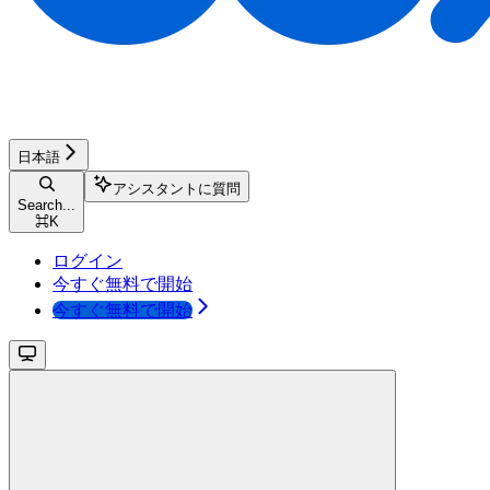
日本語
アシスタントに質問
Search...
⌘
K
ログイン
今すぐ無料で開始
今すぐ無料で開始