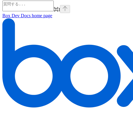
⌘
I
Box Dev Docs
home page