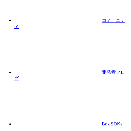
コミュニテ
ィ
開発者ブロ
グ
Box SDKs