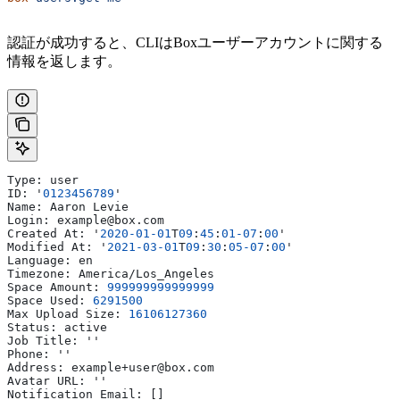
認証が成功すると、CLIはBoxユーザーアカウントに関する
情報を返します。
Type: user
ID: '
0123456789
'
Name: Aaron Levie
Login: example@box.com
Created At: '
2020-01-01
T
09
:
45
:
01-07
:
00
'
Modified At: '
2021-03-01
T
09
:
30
:
05-07
:
00
'
Language: en
Timezone: America/Los_Angeles
Space Amount: 
999999999999999
Space Used: 
6291500
Max Upload Size: 
16106127360
Status: active
Job Title: ''
Phone: ''
Address: example+user@box.com
Avatar URL: ''
Notification Email: []