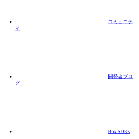
コミュニテ
ィ
開発者ブロ
グ
Box SDKs