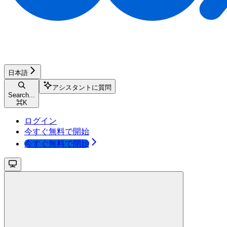
日本語
アシスタントに質問
Search...
⌘
K
ログイン
今すぐ無料で開始
今すぐ無料で開始