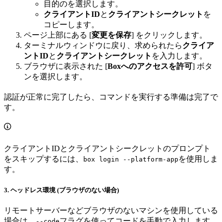
目的の
を選択します。
クライアントID
と
クライアントシークレット
を
コピーします。
ページ上部にある [
変更を保存
] をクリックします。
ターミナルウィンドウに戻り、求められたら
クライア
ントID
と
クライアントシークレット
を入力します。
ブラウザに表示された [
Boxへのアクセスを許可
] ボタ
ンを選択します。
認証が正常に完了したら、コマンドを実行する準備は完了で
す。
クライアントIDとクライアントシークレットのプロンプト
をスキップするには、
を使用しま
box login --platform-app
す。
3. ヘッドレス環境 (ブラウザのない場合)
リモートサーバーなどブラウザのないマシンを使用している
場合は、
フラグを使ってコードを手動で入力します。
--code