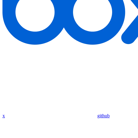
x
github