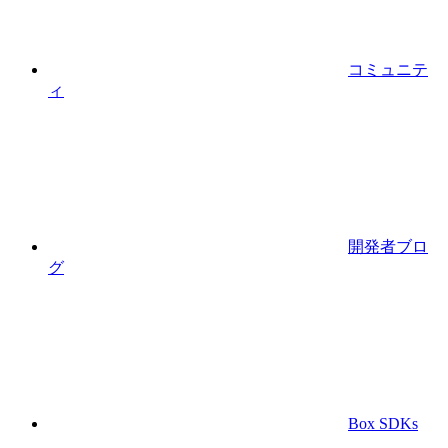
コミュニテ
ィ
開発者ブロ
グ
Box SDKs