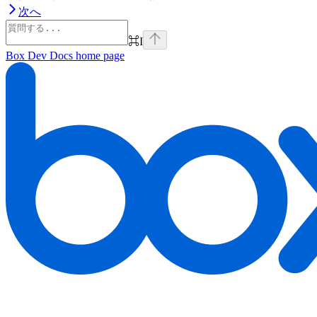
次へ
⌘
I
Box Dev Docs
home page