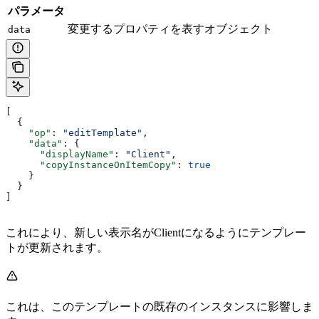
パラメータ
変更するプロパティを表すオブジェクト
data
[
  {
    "op"
: 
"editTemplate"
,
    "data"
: {
      "displayName"
: 
"Client"
,
      "copyInstanceOnItemCopy"
: 
true
    }
  }
]
これにより、新しい表示名がClientになるようにテンプレー
トが更新されます。
これは、このテンプレートの既存のインスタンスに影響しま