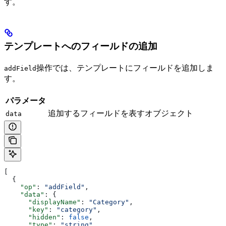
す。
テンプレートへのフィールドの追加
操作では、テンプレートにフィールドを追加しま
addField
す。
パラメータ
追加するフィールドを表すオブジェクト
data
[
  {
    "op"
: 
"addField"
,
    "data"
: {
      "displayName"
: 
"Category"
,
      "key"
: 
"category"
,
      "hidden"
: 
false
,
      "type"
: 
"string"