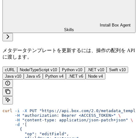
Install Box Agent
Skills
メタデータテンプレートを更新するには、操作の配列を
API
に渡します。
cURL
Node/TypeScript v10
Python v10
.NET v10
Swift v10
Java v10
Java v5
Python v4
.NET v6
Node v4
curl
 -i
 -X
 PUT
 "https://api.box.com/2.0/metadata_templa
     -H
 "authorization: Bearer <ACCESS_TOKEN>"
 \
     -H
 "content-type: application/json-patch+json"
 \
     -d
 '[
       {
         "op": "editField",