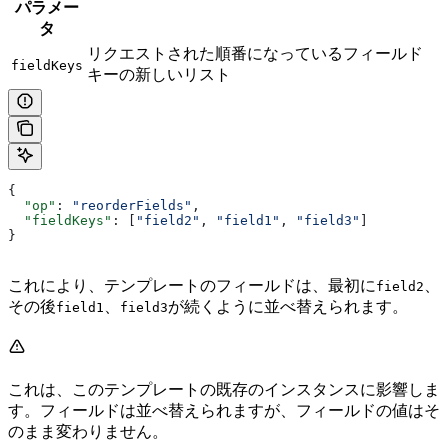
パラメー
タ
リクエストされた順番になっているフィールド
fieldKeys
キーの新しいリスト
{
  "op"
: 
"reorderFields"
,
  "fieldKeys"
: [
"field2"
, 
"field1"
, 
"field3"
]
}
これにより、テンプレートのフィールドは、最初に
、
field2
その後
、
が続くように並べ替えられます。
field1
field3
これは、このテンプレートの既存のインスタンスに影響しま
す。フィールドは並べ替えられますが、フィールドの値はそ
のまま変わりません。