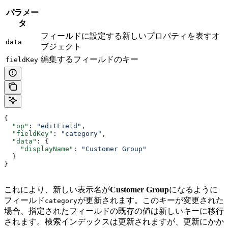
パラメー
タ
フィールドに設定する新しいプロパティを表すオ
data
ブジェクト
編集するフィールドのキー
fieldKey
{
  "op"
: 
"editField"
,
  "fieldKey"
: 
"category"
,
  "data"
: {
    "displayName"
: 
"Customer Group"
  }
}
これにより、新しい表示名が
Customer Group
になるように
フィールド
が更新されます。このキーが変更された
category
場合、指定されたフィールドの既存の値は新しいキーに移行
されます。検索インデックスは更新されますが、更新にかか