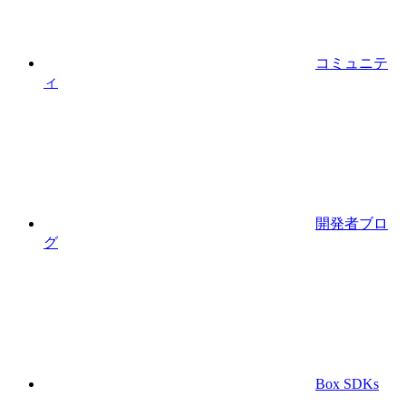
コミュニテ
ィ
開発者ブロ
グ
Box SDKs