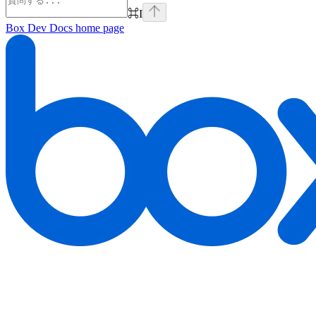
⌘
I
Box Dev Docs
home page