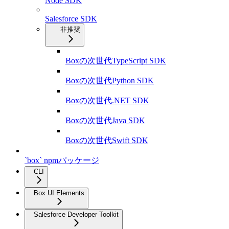
Node SDK
Salesforce SDK
非推奨
Boxの次世代TypeScript SDK
Boxの次世代Python SDK
Boxの次世代.NET SDK
Boxの次世代Java SDK
Boxの次世代Swift SDK
`box` npmパッケージ
CLI
Box UI Elements
Salesforce Developer Toolkit