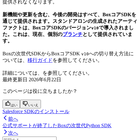
提供されなくなります。
新機能や更新を含む、今後の開発はすべて、BoxコアSDKを
通じて提供されます。スタンドアロンの生成されたアーティ
ファクトは、BoxコアSDKのバージョン
で導入されまし
v10
た。これは、現在、個別の
ブランチ
として提供されていま
す。
Boxの次世代SDKからBoxコアSDK
への切り替え方法に
v10
ついては、
移行ガイド
を参照してください。
詳細については、
を参照してください。
最終更新日
2026年6月22日
このページは役に立ちましたか？
はい
いいえ
Salesforce SDKのインストール
前へ
公式サポートが終了したBoxの次世代Python SDK
次へ