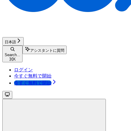
日本語
アシスタントに質問
Search...
⌘
K
ログイン
今すぐ無料で開始
今すぐ無料で開始