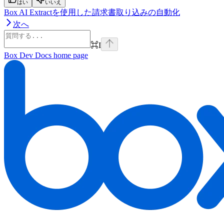
はい
いいえ
Box AI Extractを使用した請求書取り込みの自動化
次へ
⌘
I
Box Dev Docs
home page