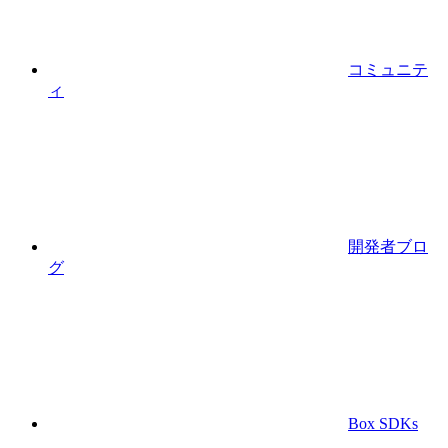
コミュニテ
ィ
開発者ブロ
グ
Box SDKs