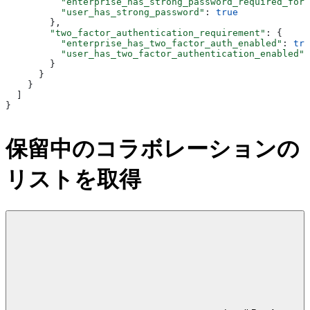
          "enterprise_has_strong_password_required_for_
          "user_has_strong_password"
: 
true
        },
        "two_factor_authentication_requirement"
: {
          "enterprise_has_two_factor_auth_enabled"
: 
tru
          "user_has_two_factor_authentication_enabled"
:
        }
      }
    }
  ]
}
保留中のコラボレーションの
リストを取得