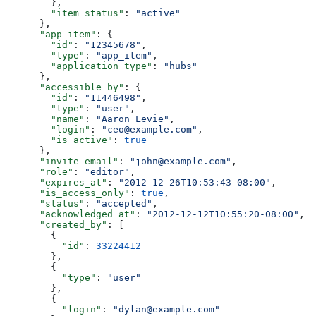
        },
        "item_status"
: 
"active"
      },
      "app_item"
: {
        "id"
: 
"12345678"
,
        "type"
: 
"app_item"
,
        "application_type"
: 
"hubs"
      },
      "accessible_by"
: {
        "id"
: 
"11446498"
,
        "type"
: 
"user"
,
        "name"
: 
"Aaron Levie"
,
        "login"
: 
"ceo@example.com"
,
        "is_active"
: 
true
      },
      "invite_email"
: 
"john@example.com"
,
      "role"
: 
"editor"
,
      "expires_at"
: 
"2012-12-26T10:53:43-08:00"
,
      "is_access_only"
: 
true
,
      "status"
: 
"accepted"
,
      "acknowledged_at"
: 
"2012-12-12T10:55:20-08:00"
,
      "created_by"
: [
        {
          "id"
: 
33224412
        },
        {
          "type"
: 
"user"
        },
        {
          "login"
: 
"dylan@example.com"