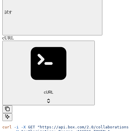
試す
cURL
cURL
curl
 -i
 -X
 GET
 "https://api.box.com/2.0/collaborations?