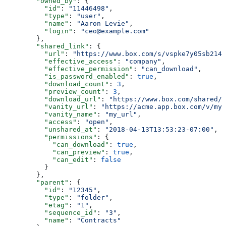
        "owned_by"
: {
          "id"
: 
"11446498"
,
          "type"
: 
"user"
,
          "name"
: 
"Aaron Levie"
,
          "login"
: 
"ceo@example.com"
        },
        "shared_link"
: {
          "url"
: 
"https://www.box.com/s/vspke7y05sb214w
          "effective_access"
: 
"company"
,
          "effective_permission"
: 
"can_download"
,
          "is_password_enabled"
: 
true
,
          "download_count"
: 
3
,
          "preview_count"
: 
3
,
          "download_url"
: 
"https://www.box.com/shared/s
          "vanity_url"
: 
"https://acme.app.box.com/v/my_
          "vanity_name"
: 
"my_url"
,
          "access"
: 
"open"
,
          "unshared_at"
: 
"2018-04-13T13:53:23-07:00"
,
          "permissions"
: {
            "can_download"
: 
true
,
            "can_preview"
: 
true
,
            "can_edit"
: 
false
          }
        },
        "parent"
: {
          "id"
: 
"12345"
,
          "type"
: 
"folder"
,
          "etag"
: 
"1"
,
          "sequence_id"
: 
"3"
,
          "name"
: 
"Contracts"