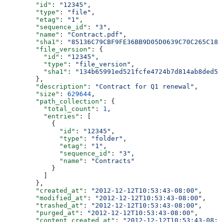
        "id"
: 
"12345"
,
        "type"
: 
"file"
,
        "etag"
: 
"1"
,
        "sequence_id"
: 
"3"
,
        "name"
: 
"Contract.pdf"
,
        "sha1"
: 
"85136C79CBF9FE36BB9D05D0639C70C265C18D
        "file_version"
: {
          "id"
: 
"12345"
,
          "type"
: 
"file_version"
,
          "sha1"
: 
"134b65991ed521fcfe4724b7d814ab8ded51
        },
        "description"
: 
"Contract for Q1 renewal"
,
        "size"
: 
629644
,
        "path_collection"
: {
          "total_count"
: 
1
,
          "entries"
: [
            {
              "id"
: 
"12345"
,
              "type"
: 
"folder"
,
              "etag"
: 
"1"
,
              "sequence_id"
: 
"3"
,
              "name"
: 
"Contracts"
            }
          ]
        },
        "created_at"
: 
"2012-12-12T10:53:43-08:00"
,
        "modified_at"
: 
"2012-12-12T10:53:43-08:00"
,
        "trashed_at"
: 
"2012-12-12T10:53:43-08:00"
,
        "purged_at"
: 
"2012-12-12T10:53:43-08:00"
,
        "content_created_at"
: 
"2012-12-12T10:53:43-08:0