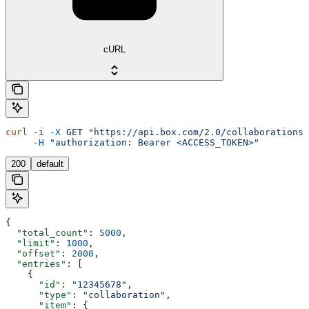
cURL
curl
 -i
 -X
 GET
 "https://api.box.com/2.0/collaborations?
     -H
 "authorization: Bearer <ACCESS_TOKEN>"
200
default
{
  "total_count"
: 
5000
,
  "limit"
: 
1000
,
  "offset"
: 
2000
,
  "entries"
: [
    {
      "id"
: 
"12345678"
,
      "type"
: 
"collaboration"
,
      "item"
: {