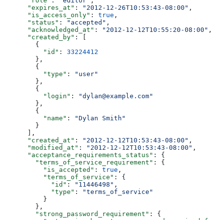
      "role"
: 
"editor"
,
      "expires_at"
: 
"2012-12-26T10:53:43-08:00"
,
      "is_access_only"
: 
true
,
      "status"
: 
"accepted"
,
      "acknowledged_at"
: 
"2012-12-12T10:55:20-08:00"
,
      "created_by"
: [
        {
          "id"
: 
33224412
        },
        {
          "type"
: 
"user"
        },
        {
          "login"
: 
"dylan@example.com"
        },
        {
          "name"
: 
"Dylan Smith"
        }
      ],
      "created_at"
: 
"2012-12-12T10:53:43-08:00"
,
      "modified_at"
: 
"2012-12-12T10:53:43-08:00"
,
      "acceptance_requirements_status"
: {
        "terms_of_service_requirement"
: {
          "is_accepted"
: 
true
,
          "terms_of_service"
: {
            "id"
: 
"11446498"
,
            "type"
: 
"terms_of_service"
          }
        },
        "strong_password_requirement"
: {