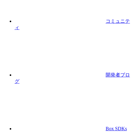
コミュニテ
ィ
開発者ブロ
グ
Box SDKs