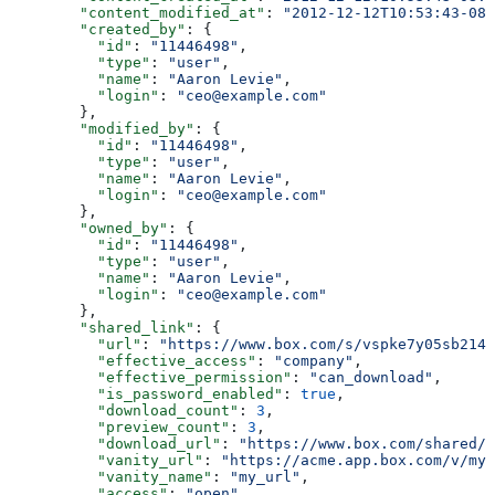
        "content_modified_at"
: 
"2012-12-12T10:53:43-08:
        "created_by"
: {
          "id"
: 
"11446498"
,
          "type"
: 
"user"
,
          "name"
: 
"Aaron Levie"
,
          "login"
: 
"ceo@example.com"
        },
        "modified_by"
: {
          "id"
: 
"11446498"
,
          "type"
: 
"user"
,
          "name"
: 
"Aaron Levie"
,
          "login"
: 
"ceo@example.com"
        },
        "owned_by"
: {
          "id"
: 
"11446498"
,
          "type"
: 
"user"
,
          "name"
: 
"Aaron Levie"
,
          "login"
: 
"ceo@example.com"
        },
        "shared_link"
: {
          "url"
: 
"https://www.box.com/s/vspke7y05sb214w
          "effective_access"
: 
"company"
,
          "effective_permission"
: 
"can_download"
,
          "is_password_enabled"
: 
true
,
          "download_count"
: 
3
,
          "preview_count"
: 
3
,
          "download_url"
: 
"https://www.box.com/shared/s
          "vanity_url"
: 
"https://acme.app.box.com/v/my_
          "vanity_name"
: 
"my_url"
,
          "access"
: 
"open"
,