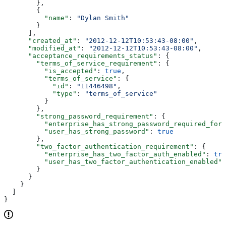
        },
        {
          "name"
: 
"Dylan Smith"
        }
      ],
      "created_at"
: 
"2012-12-12T10:53:43-08:00"
,
      "modified_at"
: 
"2012-12-12T10:53:43-08:00"
,
      "acceptance_requirements_status"
: {
        "terms_of_service_requirement"
: {
          "is_accepted"
: 
true
,
          "terms_of_service"
: {
            "id"
: 
"11446498"
,
            "type"
: 
"terms_of_service"
          }
        },
        "strong_password_requirement"
: {
          "enterprise_has_strong_password_required_for_
          "user_has_strong_password"
: 
true
        },
        "two_factor_authentication_requirement"
: {
          "enterprise_has_two_factor_auth_enabled"
: 
tru
          "user_has_two_factor_authentication_enabled"
:
        }
      }
    }
  ]
}