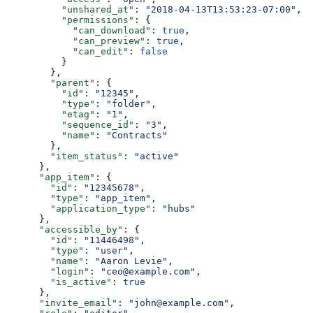
          "unshared_at"
: 
"2018-04-13T13:53:23-07:00"
,
          "permissions"
: {
            "can_download"
: 
true
,
            "can_preview"
: 
true
,
            "can_edit"
: 
false
          }
        },
        "parent"
: {
          "id"
: 
"12345"
,
          "type"
: 
"folder"
,
          "etag"
: 
"1"
,
          "sequence_id"
: 
"3"
,
          "name"
: 
"Contracts"
        },
        "item_status"
: 
"active"
      },
      "app_item"
: {
        "id"
: 
"12345678"
,
        "type"
: 
"app_item"
,
        "application_type"
: 
"hubs"
      },
      "accessible_by"
: {
        "id"
: 
"11446498"
,
        "type"
: 
"user"
,
        "name"
: 
"Aaron Levie"
,
        "login"
: 
"ceo@example.com"
,
        "is_active"
: 
true
      },
      "invite_email"
: 
"john@example.com"
,