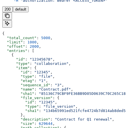
     -H
 "authorization: Bearer <ACCESS_TOKEN>"
200
default
{
  "total_count"
: 
5000
,
  "limit"
: 
1000
,
  "offset"
: 
2000
,
  "entries"
: [
    {
      "id"
: 
"12345678"
,
      "type"
: 
"collaboration"
,
      "item"
: {
        "id"
: 
"12345"
,
        "type"
: 
"file"
,
        "etag"
: 
"1"
,
        "sequence_id"
: 
"3"
,
        "name"
: 
"Contract.pdf"
,
        "sha1"
: 
"85136C79CBF9FE36BB9D05D0639C70C265C18D
        "file_version"
: {
          "id"
: 
"12345"
,
          "type"
: 
"file_version"
,
          "sha1"
: 
"134b65991ed521fcfe4724b7d814ab8ded51
        },
        "description"
: 
"Contract for Q1 renewal"
,
        "size"
: 
629644
,
        "path_collection"
: {