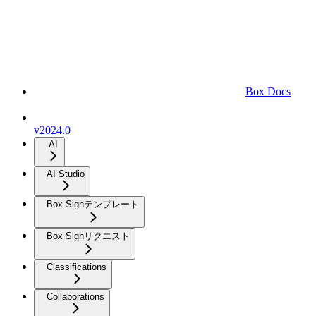
Box Docs
v2024.0
AI
AI Studio
Box Signテンプレート
Box Signリクエスト
Classifications
Collaborations