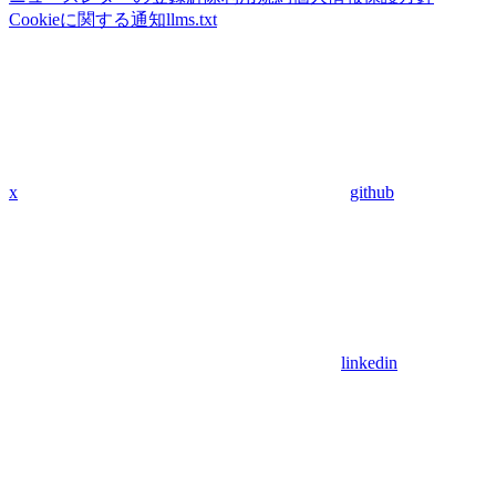
Cookieに関する通知
llms.txt
x
github
linkedin