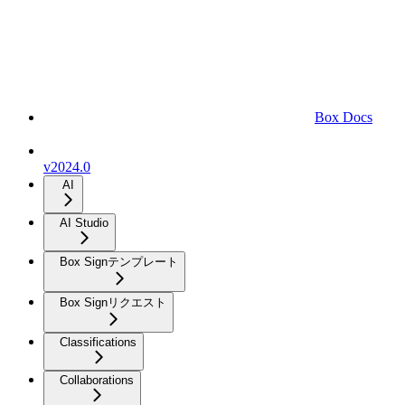
Box Docs
v2024.0
AI
AI Studio
Box Signテンプレート
Box Signリクエスト
Classifications
Collaborations