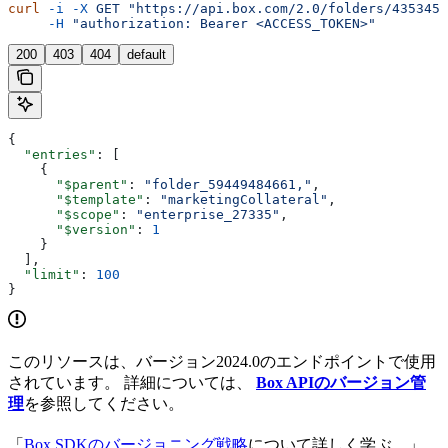
curl
 -i
 -X
 GET
 "https://api.box.com/2.0/folders/4353455
     -H
 "authorization: Bearer <ACCESS_TOKEN>"
200
403
404
default
{
  "entries"
: [
    {
      "$parent"
: 
"folder_59449484661,"
,
      "$template"
: 
"marketingCollateral"
,
      "$scope"
: 
"enterprise_27335"
,
      "$version"
: 
1
    }
  ],
  "limit"
: 
100
}
このリソースは、バージョン2024.0のエンドポイントで使用
されています。 詳細については、
Box APIのバージョン管
理
を参照してください。
「
Box SDKのバージョニング戦略
について詳しく学ぶ。」