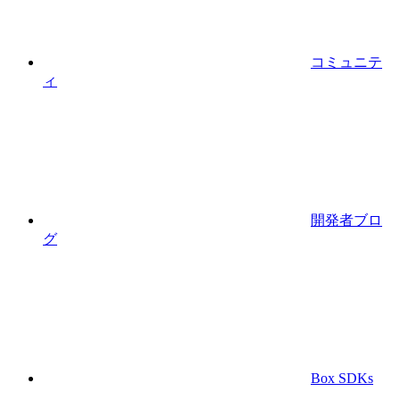
コミュニテ
ィ
開発者ブロ
グ
Box SDKs