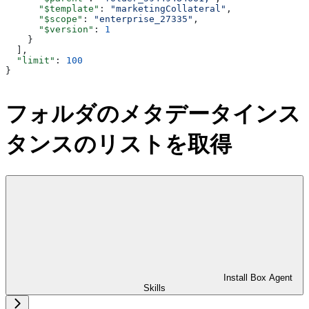
      "$template"
: 
"marketingCollateral"
,
      "$scope"
: 
"enterprise_27335"
,
      "$version"
: 
1
    }
  ],
  "limit"
: 
100
}
フォルダのメタデータインス
タンスのリストを取得
Install Box Agent
Skills