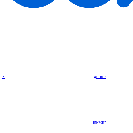
x
github
linkedin