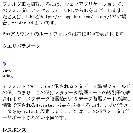
フォルダIDを確認するには、ウェブアプリケーションでこ
のフォルダにアクセスして、URLからIDをコピーします。
たとえば、URLが
の場
https://*.app.box.com/folder/123
合、
は
です。
folder_id
123
Boxアカウントのルートフォルダは常にID
で表されます。
0
クエリパラメータ
view
string
デフォルトで
で返されるメタデータ階層フィールド
API view
の値。つまり、この値はメタデータ階層ノードの識別子で表
されます。メタデータ階層値がメタデータ階層ノードの詳細
情報で表される
を取得するには、このパラメ
Hydrated view
ータを
に設定します。これは、このパラメータで唯
hydrated
一サポートされている値です。
レスポンス