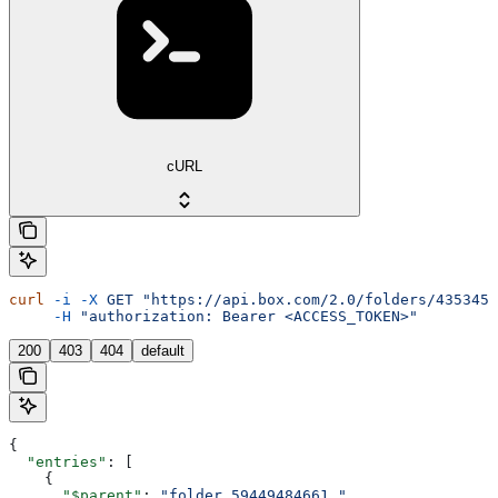
cURL
curl
 -i
 -X
 GET
 "https://api.box.com/2.0/folders/4353455
     -H
 "authorization: Bearer <ACCESS_TOKEN>"
200
403
404
default
{
  "entries"
: [
    {
      "$parent"
: 
"folder_59449484661,"
,