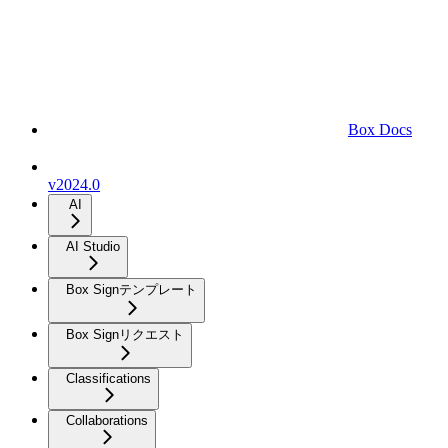
Box Docs
v2024.0
AI
AI Studio
Box Signテンプレート
Box Signリクエスト
Classifications
Collaborations