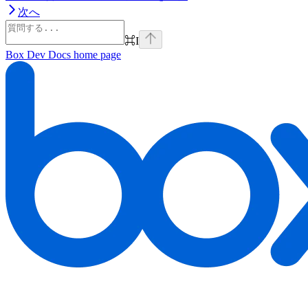
次へ
⌘
I
Box Dev Docs
home page