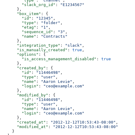
        "type"
: 
"channel"
,
        "slack_org_id"
: 
"E1234567"
      },
      "box_item"
: {
        "id"
: 
"12345"
,
        "type"
: 
"folder"
,
        "etag"
: 
"1"
,
        "sequence_id"
: 
"3"
,
        "name"
: 
"Contracts"
      },
      "integration_type"
: 
"slack"
,
      "is_manually_created"
: 
true
,
      "options"
: {
        "is_access_management_disabled"
: 
true
      },
      "created_by"
: {
        "id"
: 
"11446498"
,
        "type"
: 
"user"
,
        "name"
: 
"Aaron Levie"
,
        "login"
: 
"ceo@example.com"
      },
      "modified_by"
: {
        "id"
: 
"11446498"
,
        "type"
: 
"user"
,
        "name"
: 
"Aaron Levie"
,
        "login"
: 
"ceo@example.com"
      },
      "created_at"
: 
"2012-12-12T10:53:43-08:00"
,
      "modified_at"
: 
"2012-12-12T10:53:43-08:00"
    }