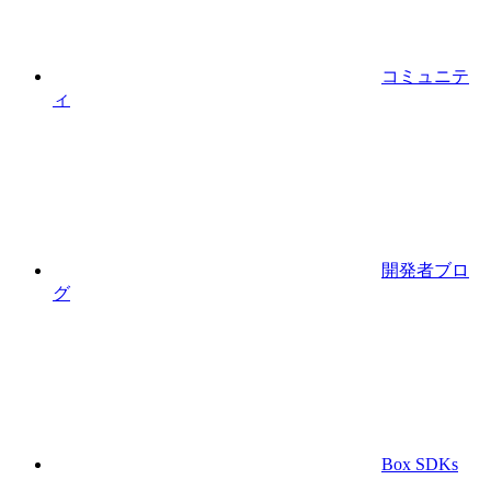
コミュニテ
ィ
開発者ブロ
グ
Box SDKs