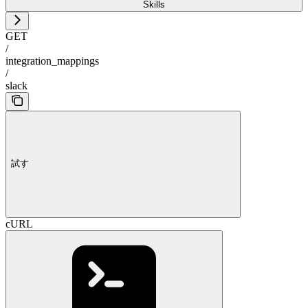
Skills
GET
/
integration_mappings
/
slack
試す
cURL