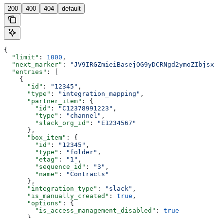
200
400
404
default
{
  "limit"
: 
1000
,
  "next_marker"
: 
"JV9IRGZmieiBasejOG9yDCRNgd2ymoZIbjsxb
  "entries"
: [
    {
      "id"
: 
"12345"
,
      "type"
: 
"integration_mapping"
,
      "partner_item"
: {
        "id"
: 
"C12378991223"
,
        "type"
: 
"channel"
,
        "slack_org_id"
: 
"E1234567"
      },
      "box_item"
: {
        "id"
: 
"12345"
,
        "type"
: 
"folder"
,
        "etag"
: 
"1"
,
        "sequence_id"
: 
"3"
,
        "name"
: 
"Contracts"
      },
      "integration_type"
: 
"slack"
,
      "is_manually_created"
: 
true
,
      "options"
: {
        "is_access_management_disabled"
: 
true
      },