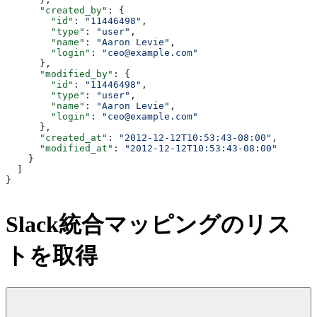
      "created_by"
: {
        "id"
: 
"11446498"
,
        "type"
: 
"user"
,
        "name"
: 
"Aaron Levie"
,
        "login"
: 
"ceo@example.com"
      },
      "modified_by"
: {
        "id"
: 
"11446498"
,
        "type"
: 
"user"
,
        "name"
: 
"Aaron Levie"
,
        "login"
: 
"ceo@example.com"
      },
      "created_at"
: 
"2012-12-12T10:53:43-08:00"
,
      "modified_at"
: 
"2012-12-12T10:53:43-08:00"
    }
  ]
}
Slack統合マッピングのリス
トを取得