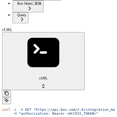
Box Noteに変換
Query
cURL
cURL
curl
 -L
 -X
 GET
 "https://api.box.com/2.0/integration_map
     -H
 "authorization: Bearer <ACCESS_TOKEN>"