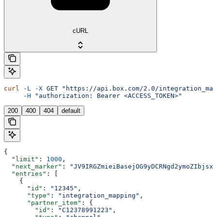
cURL
curl
 -L
 -X
 GET
 "https://api.box.com/2.0/integration_map
     -H
 "authorization: Bearer <ACCESS_TOKEN>"
200
400
404
default
{
  "limit"
: 
1000
,
  "next_marker"
: 
"JV9IRGZmieiBasejOG9yDCRNgd2ymoZIbjsxb
  "entries"
: [
    {
      "id"
: 
"12345"
,
      "type"
: 
"integration_mapping"
,
      "partner_item"
: {
        "id"
: 
"C12378991223"
,