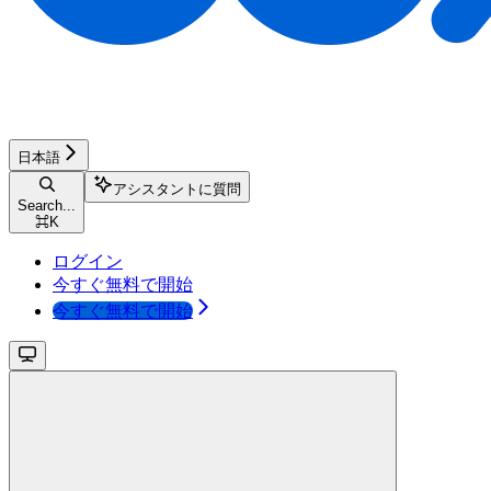
日本語
アシスタントに質問
Search...
⌘
K
ログイン
今すぐ無料で開始
今すぐ無料で開始