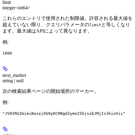
limit
integer<int64>
これらのエントリで使用された制限値。許容される最大値を
超えていない限り、クエリパラメータの
と等しくなり
limit
ます。最大値はAPIによって異なります。
例
:
1000
next_marker
string | null
次の検索結果ページの開始場所のマーカー。
例
:
"JV9IRGZmieiBasejOG9yDCRNgd2ymoZIbjsxbJMjIs3kioVii"