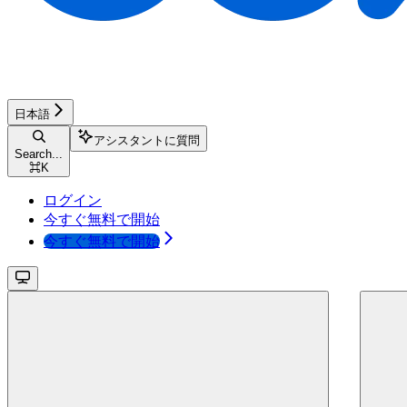
日本語
アシスタントに質問
Search...
⌘
K
ログイン
今すぐ無料で開始
今すぐ無料で開始