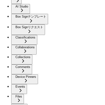
AI Studio
Box Signテンプレート
Box Signリクエスト
Classifications
Collaborations
Collections
Comments
Device Pinners
Events
Files