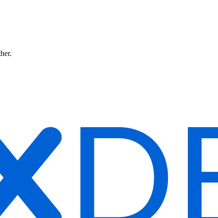
ther.