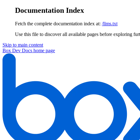
Documentation Index
Fetch the complete documentation index at:
/llms.txt
Use this file to discover all available pages before exploring fur
Skip to main content
Box Dev Docs
home page