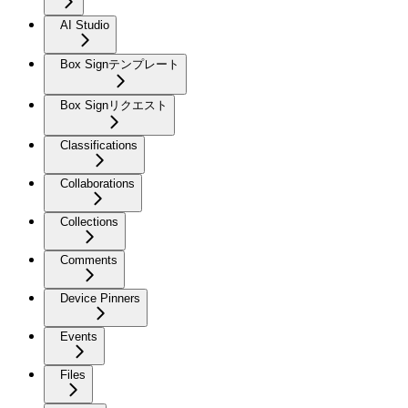
AI Studio
Box Signテンプレート
Box Signリクエスト
Classifications
Collaborations
Collections
Comments
Device Pinners
Events
Files