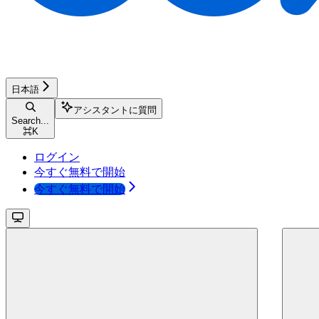
日本語
アシスタントに質問
Search...
⌘
K
ログイン
今すぐ無料で開始
今すぐ無料で開始