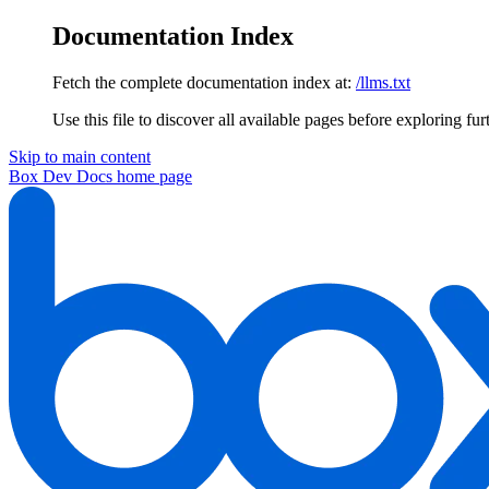
Documentation Index
Fetch the complete documentation index at:
/llms.txt
Use this file to discover all available pages before exploring fur
Skip to main content
Box Dev Docs
home page