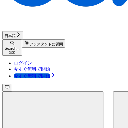
日本語
アシスタントに質問
Search...
⌘
K
ログイン
今すぐ無料で開始
今すぐ無料で開始