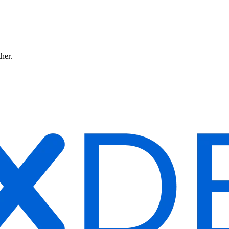
ther.