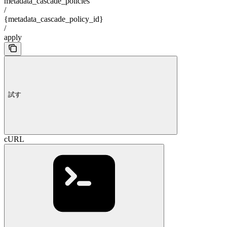
metadata_cascade_policies
/
{metadata_cascade_policy_id}
/
apply
試す
cURL