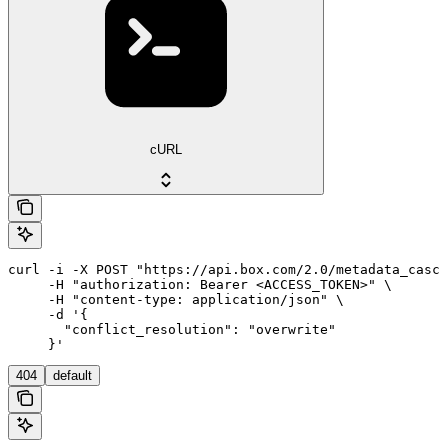
cURL
curl -i -X POST "https://api.box.com/2.0/metadata_casca
     -H "authorization: Bearer <ACCESS_TOKEN>" \

     -H "content-type: application/json" \

     -d '{

       "conflict_resolution": "overwrite"

     }'
404
default