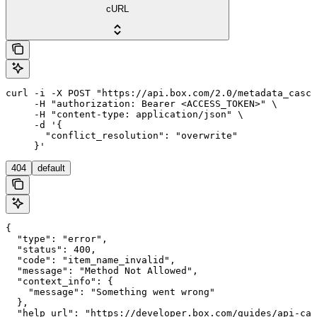
cURL
curl -i -X POST "https://api.box.com/2.0/metadata_casca
     -H "authorization: Bearer <ACCESS_TOKEN>" \

     -H "content-type: application/json" \

     -d '{

       "conflict_resolution": "overwrite"

     }'
404
default
{

  "type": "error",

  "status": 400,

  "code": "item_name_invalid",

  "message": "Method Not Allowed",

  "context_info": {

    "message": "Something went wrong"

  },

  "help_url": "https://developer.box.com/guides/api-cal