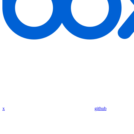
x
github