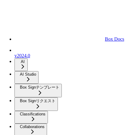
Box Docs
v2024.0
AI
AI Studio
Box Signテンプレート
Box Signリクエスト
Classifications
Collaborations