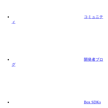
コミュニテ
ィ
開発者ブロ
グ
Box SDKs